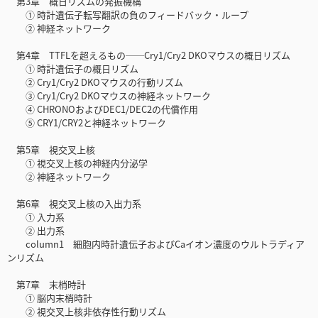
第3章 概日リズムの発振機構
① 時計遺伝子転写翻訳の負のフィードバック・ループ
② 神経ネットワーク
第4章 TTFLを超えるもの──Cry1/Cry2 DKOマウスの概日リズム
① 時計遺伝子の概日リズム
② Cry1/Cry2 DKOマウスの行動リズム
③ Cry1/Cry2 DKOマウスの神経ネットワーク
④ CHRONOおよびDEC1/DEC2の代償作用
⑤ CRY1/CRY2と神経ネットワーク
第5章 視交叉上核
① 視交叉上核の神経内分泌学
② 神経ネットワーク
第6章 視交叉上核の入出力系
① 入力系
② 出力系
column1 細胞内時計遺伝子およびCaイオン濃度のウルトラディア
ンリズム
第7章 末梢時計
① 脳内末梢時計
② 視交叉上核非依存性行動リズム