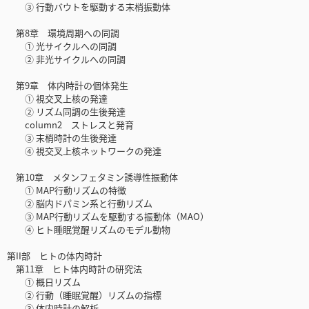
③ 行動バウトを駆動する末梢振動体
第8章 環境周期への同調
① 光サイクルへの同調
② 非光サイクルへの同調
第9章 体内時計の個体発生
① 視交叉上核の発達
② リズム同調の生後発達
column2 ストレスと発育
③ 末梢時計の生後発達
④ 視交叉上核ネットワークの発達
第10章 メタンフェタミン誘導性振動体
① MAP行動リズムの特徴
② 脳内ドパミン系と行動リズム
③ MAP行動リズムを駆動する振動体（MAO）
④ ヒト睡眠覚醒リズムのモデル動物
第II部 ヒトの体内時計
第11章 ヒト体内時計の研究法
① 概日リズム
② 行動（睡眠覚醒）リズムの指標
③ 体内時計の解析