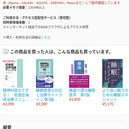
末（Xperia、GALAXY、AQUOS、ARROWS、Nexusなど）にて動作確認しています
必要メモリ容量
120 MB以上
ご利用方法
アクセス型配信サービス（買切型）
同時使用端末数
1
※インターネット経由でのWEBブラウザによるアクセス参照
※導入・利用方法の詳細は
こちら
この商品を買った人は、こんな商品も買っています。
精神科医もでき
睡眠障害の対応
極論で語る睡眠
より良い眠りの
る！ 拒食症身
と治療ガイドラ
医学 第2版
ための睡眠マネ
体治療マニュ...
イン 第3版
¥3,850
ジメント
¥2,090
¥3,080
¥5,170
概要