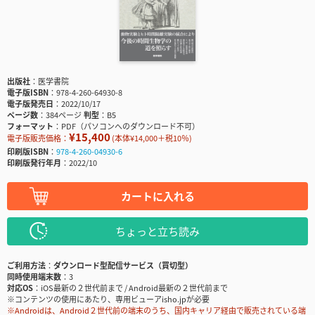
出版社
医学書院
電子版ISBN
978-4-260-64930-8
電子版発売日
2022/10/17
ページ数
384ページ
判型
B5
フォーマット
PDF（パソコンへのダウンロード不可）
¥15,400
電子版販売価格：
(本体¥14,000＋税10％)
印刷版ISBN
978-4-260-04930-6
印刷版発行年月
2022/10
カートに入れる
ちょっと立ち読み
ご利用方法
ダウンロード型配信サービス（買切型）
同時使用端末数
3
対応OS
iOS最新の２世代前まで / Android最新の２世代前まで
※コンテンツの使用にあたり、専用ビューアisho.jpが必要
※Androidは、Android２世代前の端末のうち、国内キャリア経由で販売されている端