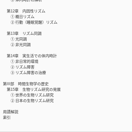
第12章 内因性リズム
① 概日リズム
② 行動（睡眠覚醒）リズム
第13章 リズム同調
① 光同調
② 非光同調
第14章 実生活での体内時計
① 非日常的環境
② リズム障害
③ リズム障害の治療
第III部 時間生物学の歴史
第15章 生物リズム研究の発展
① 世界の生物リズム研究
② 日本の生物リズム研究
用語解説
索引