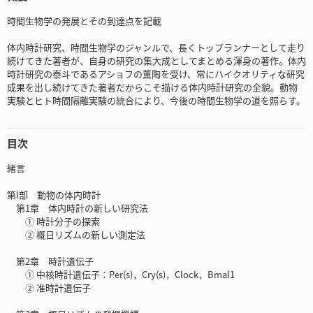
時間生物学の発展とその到達点を記載
体内時計研究、時間生物学のジャンルで、長くトップランナーとして走り
続けてきた著者が、自身の研究の集大成としてまとめる渾身の著作。体内
時計研究の泰斗であるアショフの薫陶を受け、常にハイクオリティな研究
成果を出し続けてきた著者だからこそ描ける体内時計研究の全貌。動物
実験とヒト時間隔離実験の統合により、今後の時間生物学の道を照らす。
目次
緒言
第I部 動物の体内時計
第1章 体内時計の新しい研究法
① 時計分子の探索
② 概日リズムの新しい測定法
第2章 時計遺伝子
① 中核時計遺伝子：Per(s)，Cry(s)，Clock，Bmal1
② 准時計遺伝子