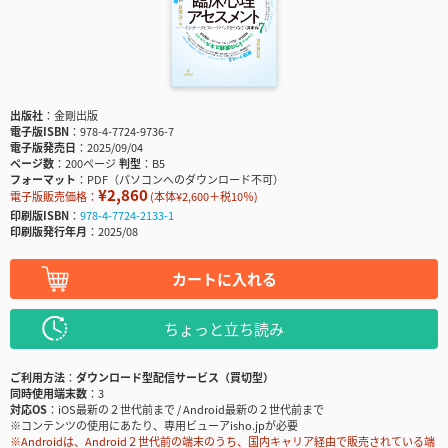
出版社
金剛出版
電子版ISBN
978-4-7724-9736-7
電子版発売日
2025/09/04
ページ数
200ページ
判型
B5
フォーマット
PDF（パソコンへのダウンロード不可）
¥2,860
電子版販売価格：
(本体¥2,600＋税10％)
印刷版ISBN
978-4-7724-2133-1
印刷版発行年月
2025/08
カートに入れる
ちょっと立ち読み
ご利用方法
ダウンロード型配信サービス（買切型）
同時使用端末数
3
対応OS
iOS最新の２世代前まで / Android最新の２世代前まで
※コンテンツの使用にあたり、専用ビューアisho.jpが必要
※Androidは、Android２世代前の端末のうち、国内キャリア経由で販売されている端