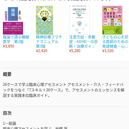
極論で語る睡眠
精神診療プラチ
注意欠如・多動
子どもの心を診
医学 第2版
ナマニュアル
症―ADHD―の診
る医師のための
¥3,850
第3版
断・治療ガイ...
発達検査・心...
¥2,420
¥5,280
¥3,520
概要
26ケースで学ぶ臨床心理アセスメント アセスメント・介入・フィードバ
ックをつなぐ「7スキル＋26ケース」で、アセスメントのエッセンスを解
説する実践本位臨床ガイド。
目次
1－総論
臨床心理アセスメントを学ぶ 岩壁 茂