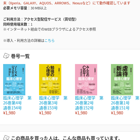
末（Xperia、GALAXY、AQUOS、ARROWS、Nexusなど）にて動作確認しています
必要メモリ容量
30 MB以上
ご利用方法
アクセス型配信サービス（買切型）
同時使用端末数
1
※インターネット経由でのWEBブラウザによるアクセス参照
※導入・利用方法の詳細は
こちら
巻号一覧
臨床心理学 第
臨床心理学 第
臨床心理学 第
臨床心理学 第
26巻第4号
26巻第3号
26巻第2号
26巻第1号
通巻154号
通巻153号
通巻152号
通巻151号
¥1,980
¥1,980
¥1,980
¥1,980
この商品を買った人は、こんな商品も買っています。