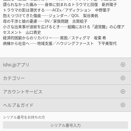
語られなかった痛み――身体に刻まれるトラウマと回復 新井陽子
トラウマの影は潜伏する――ACEs／アディクション 中野葉子
抱えつづけてきた傷痕――ジェンダー／QOL 梨谷美帆
母の干渉と娘の憂慮――DV／家族問題 古賀絵子
小さな出来事が波紋を広げるとき――組織における「過覚醒」の心理ア
セスメント 山口貴史
経済的困窮からのリカバリー――貧困／スティグマ 坂東 希
病棟から社会へ――地域支援／ハウジングファースト 下平美智代
isho.jpアプリ
カテゴリー
アカウントサービス
ヘルプ＆ガイド
シリアル番号をお持ちの方
シリアル番号入力