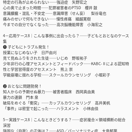
特定の行為が止められない――強迫症 矢野宏之
心の奥で止まった時間――犯罪被害者のPTSD 櫻井 鼓
意識朦朧・混乱・不安定――意識障害（せん妄） 梨谷竜也
痛みのせいで何もできない――慢性疼痛 細越寛樹
今までの自分でなくなった――高次脳機能障害 小海宏之
4－応用ケース8｜こんな事例に出会ったら？――子どもとおとなのケース
集
❶ 子どもにトラブル発生！
授業になじめない子 日戸由刈
見て見ぬふりをされた生徒――いじめ 野坂祐子
少年非行の心理アセスメントとフィードバック――KABC-Ⅱによる認知特
性と学習習得度のアセスメント 熊上 崇
学級崩壊に揺れる学校――スクールカウンセリング 小堀彩子
❷ おとなに問題勃発！
知人からの予期せぬ暴力――被害者臨床 西岡真由美
暴力の連鎖 門本 泉
破局をめぐる「衝突」――カップルカウンセリング 高井美帆
「事件」は密室で起こった――ハラスメント 小林由佳
5－実践ケース8｜こんなときどうする？――症状複合×領域横断の総合
演習
強固な〈自我〉の正体は？――ASD／パーソナリティ症 大島郁葉