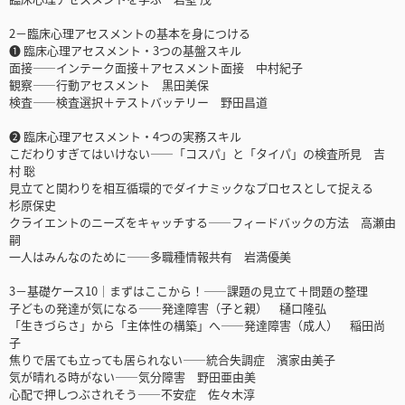
2－臨床心理アセスメントの基本を身につける
❶ 臨床心理アセスメント・3つの基盤スキル
面接――インテーク面接＋アセスメント面接 中村紀子
観察――行動アセスメント 黒田美保
検査――検査選択＋テストバッテリー 野田昌道
❷ 臨床心理アセスメント・4つの実務スキル
こだわりすぎてはいけない――「コスパ」と「タイパ」の検査所見 吉
村 聡
見立てと関わりを相互循環的でダイナミックなプロセスとして捉える
杉原保史
クライエントのニーズをキャッチする――フィードバックの方法 高瀬由
嗣
一人はみんなのために――多職種情報共有 岩満優美
3－基礎ケース10｜まずはここから！――課題の見立て＋問題の整理
子どもの発達が気になる――発達障害（子と親） 樋口隆弘
「生きづらさ」から「主体性の構築」へ――発達障害（成人） 稲田尚
子
焦りで居ても立っても居られない――統合失調症 濱家由美子
気が晴れる時がない――気分障害 野田亜由美
心配で押しつぶされそう――不安症 佐々木淳