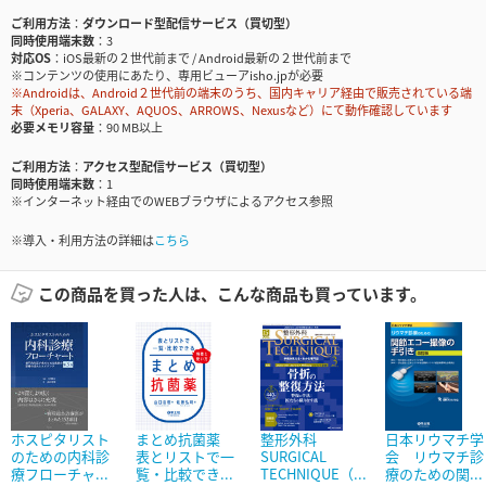
ご利用方法
ダウンロード型配信サービス（買切型）
同時使用端末数
3
対応OS
iOS最新の２世代前まで / Android最新の２世代前まで
※コンテンツの使用にあたり、専用ビューアisho.jpが必要
※Androidは、Android２世代前の端末のうち、国内キャリア経由で販売されている端
末（Xperia、GALAXY、AQUOS、ARROWS、Nexusなど）にて動作確認しています
必要メモリ容量
90 MB以上
ご利用方法
アクセス型配信サービス（買切型）
同時使用端末数
1
※インターネット経由でのWEBブラウザによるアクセス参照
※導入・利用方法の詳細は
こちら
この商品を買った人は、こんな商品も買っています。
ホスピタリスト
まとめ抗菌薬
整形外科
日本リウマチ学
のための内科診
表とリストで一
SURGICAL
会 リウマチ診
療フローチャ...
覧・比較でき...
TECHNIQUE（...
療のための関...