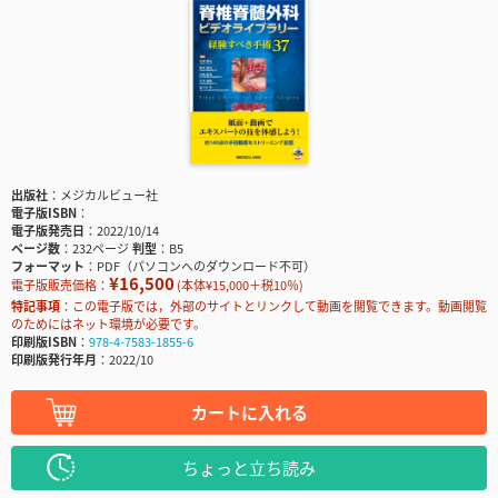
出版社
メジカルビュー社
電子版ISBN
電子版発売日
2022/10/14
ページ数
232ページ
判型
B5
フォーマット
PDF（パソコンへのダウンロード不可）
¥16,500
電子版販売価格：
(本体¥15,000＋税10％)
特記事項
この電子版では，外部のサイトとリンクして動画を閲覧できます。動画閲覧
のためにはネット環境が必要です。
印刷版ISBN
978-4-7583-1855-6
印刷版発行年月
2022/10
カートに入れる
ちょっと立ち読み