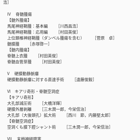
浩］
IV 脊髄腫瘍
【髄外腫瘍】
馬尾神経鞘腫：基本編 ［川西昌浩］
馬尾神経鞘腫：応用編 ［村田英俊］
上位頚椎神経鞘腫（ダンベル腫瘍を含む） ［菅原 卓］
髄膜腫 ［赤塚啓一］
【髄内腫瘍】
脊髄上衣腫 ［村田英俊］
脊髄血管芽腫 ［村田英俊］
V 硬膜動静脈瘻
硬膜動静脈瘻に対する直達手術 ［遠藤俊毅］
VI キアリ奇形・脊髄空洞症
【キアリ奇形】
大孔部減圧術 ［大橋洋輝］
硬膜外層剥離 ［三木潤一郎，今栄信治］
大孔部（大後頭孔）拡大術 ［西川 節，内藤堅太郎］
【脊髄空洞症】
空洞くも膜下腔シャント術 ［三木潤一郎，今栄信治］
VII 末梢神経障害