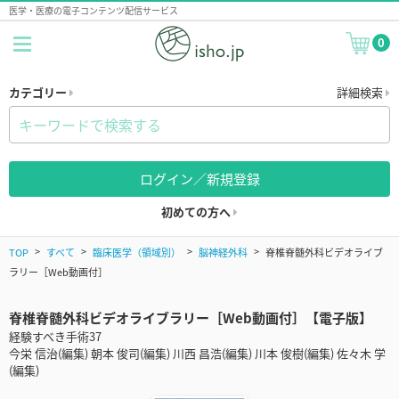
医学・医療の電子コンテンツ配信サービス
0
カテゴリー
詳細検索
ログイン／新規登録
初めての方へ
TOP
すべて
臨床医学（領域別）
脳神経外科
脊椎脊髄外科ビデオライブ
ラリー［Web動画付］
脊椎脊髄外科ビデオライブラリー［Web動画付］【電子版】
経験すべき手術37
今栄 信治(編集) 朝本 俊司(編集) 川西 昌浩(編集) 川本 俊樹(編集) 佐々木 学
(編集)