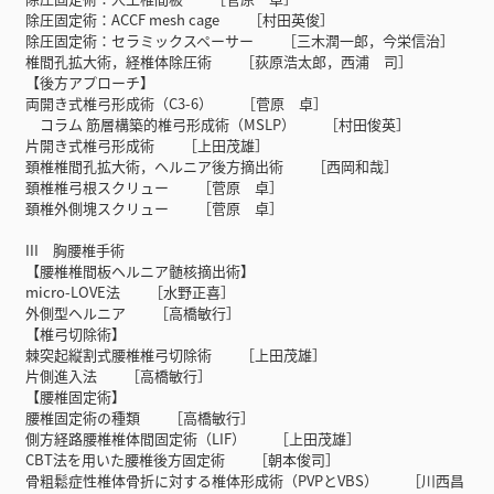
除圧固定術：ACCF mesh cage ［村田英俊］
除圧固定術：セラミックスペーサー ［三木潤一郎，今栄信治］
椎間孔拡大術，経椎体除圧術 ［荻原浩太郎，西浦 司］
【後方アプローチ】
両開き式椎弓形成術（C3-6） ［菅原 卓］
コラム 筋層構築的椎弓形成術（MSLP） ［村田俊英］
片開き式椎弓形成術 ［上田茂雄］
頚椎椎間孔拡大術，ヘルニア後方摘出術 ［西岡和哉］
頚椎椎弓根スクリュー ［菅原 卓］
頚椎外側塊スクリュー ［菅原 卓］
III 胸腰椎手術
【腰椎椎間板ヘルニア髄核摘出術】
micro-LOVE法 ［水野正喜］
外側型ヘルニア ［高橋敏行］
【椎弓切除術】
棘突起縦割式腰椎椎弓切除術 ［上田茂雄］
片側進入法 ［高橋敏行］
【腰椎固定術】
腰椎固定術の種類 ［高橋敏行］
側方経路腰椎椎体間固定術（LIF） ［上田茂雄］
CBT法を用いた腰椎後方固定術 ［朝本俊司］
骨粗鬆症性椎体骨折に対する椎体形成術（PVPとVBS） ［川西昌