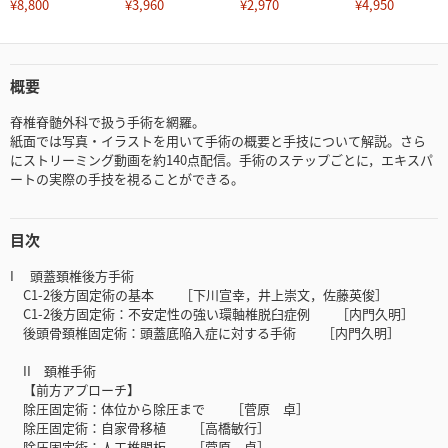
¥8,800
¥3,960
¥2,970
¥4,950
概要
脊椎脊髄外科で扱う手術を網羅。
紙面では写真・イラストを用いて手術の概要と手技について解説。さら
にストリーミング動画を約140点配信。手術のステップごとに，エキスパ
ートの実際の手技を視ることができる。
目次
I 頭蓋頚椎後方手術
C1-2後方固定術の基本 ［下川宣幸，井上崇文，佐藤英俊］
C1-2後方固定術：不安定性の強い環軸椎脱臼症例 ［内門久明］
後頭骨頚椎固定術：頭蓋底陥入症に対する手術 ［内門久明］
II 頚椎手術
【前方アプローチ】
除圧固定術：体位から除圧まで ［菅原 卓］
除圧固定術：自家骨移植 ［高橋敏行］
除圧固定術：人工椎間板 ［菅原 卓］