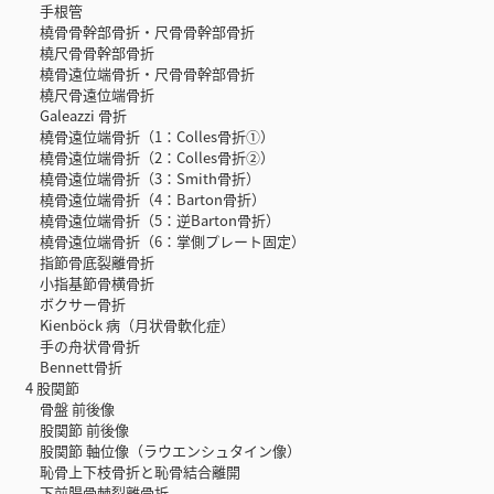
手根管
橈骨骨幹部骨折・尺骨骨幹部骨折
橈尺骨骨幹部骨折
橈骨遠位端骨折・尺骨骨幹部骨折
橈尺骨遠位端骨折
Galeazzi 骨折
橈骨遠位端骨折（1：Colles骨折①）
橈骨遠位端骨折（2：Colles骨折②）
橈骨遠位端骨折（3：Smith骨折）
橈骨遠位端骨折（4：Barton骨折）
橈骨遠位端骨折（5：逆Barton骨折）
橈骨遠位端骨折（6：掌側プレート固定）
指節骨底裂離骨折
小指基節骨横骨折
ボクサー骨折
Kienböck 病（月状骨軟化症）
手の舟状骨骨折
Bennett骨折
4 股関節
骨盤 前後像
股関節 前後像
股関節 軸位像（ラウエンシュタイン像）
恥骨上下枝骨折と恥骨結合離開
下前腸骨棘裂離骨折