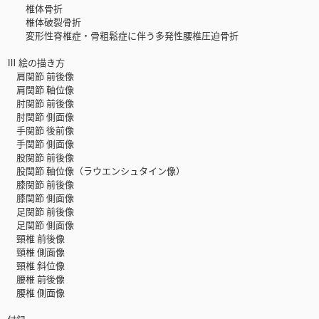
椎体骨折
椎体破裂骨折
変形性脊椎症・骨粗鬆症に伴う多発性腰椎圧迫骨折
Ⅲ 絵の描き方
肩関節 前後像
肩関節 軸位像
肘関節 前後像
肘関節 側面像
手関節 後前像
手関節 側面像
股関節 前後像
股関節 軸位像（ラウエンシュタイン像）
膝関節 前後像
膝関節 側面像
足関節 前後像
足関節 側面像
頸椎 前後像
頸椎 側面像
頸椎 斜位像
腰椎 前後像
腰椎 側面像