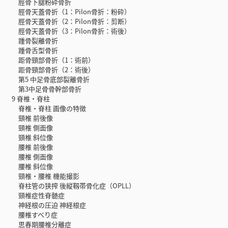
脛骨下腿粉砕骨折
脛骨天蓋骨折（1：Pilon骨折：粉砕）
脛骨天蓋骨折（2：Pilon骨折：剪断）
脛骨天蓋骨折（3：Pilon骨折：術後）
踵骨裂離骨折
踵骨舌型骨折
距骨頸部骨折（1：術前）
距骨頸部骨折（2：術後）
第5 中足骨底部裂離骨折
第3中足骨骨幹部骨折
9 脊椎・脊柱
脊椎・脊柱 画像の特徴
頸椎 前後像
頸椎 側面像
頸椎 斜位像
腰椎 前後像
腰椎 側面像
腰椎 斜位像
頸椎・腰椎 機能撮影
脊柱管の狭搾 後縦靱帯骨化症（OPLL）
頸椎症性脊髄症
神経根の圧迫 神経根症
腰椎すべり症
思春期腰椎分離症