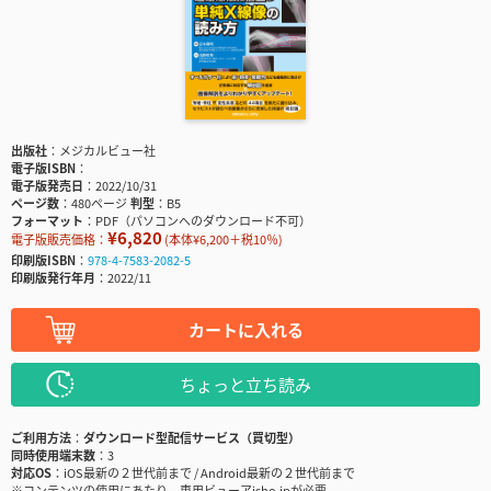
出版社
メジカルビュー社
電子版ISBN
電子版発売日
2022/10/31
ページ数
480ページ
判型
B5
フォーマット
PDF（パソコンへのダウンロード不可）
¥6,820
電子版販売価格：
(本体¥6,200＋税10％)
印刷版ISBN
978-4-7583-2082-5
印刷版発行年月
2022/11
カートに入れる
ちょっと立ち読み
ご利用方法
ダウンロード型配信サービス（買切型）
同時使用端末数
3
対応OS
iOS最新の２世代前まで / Android最新の２世代前まで
※コンテンツの使用にあたり、専用ビューアisho.jpが必要