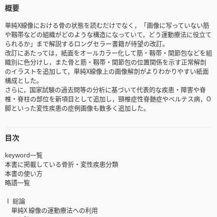
概要
単純X線像における骨の状態を読むだけでなく，「画像に写っていない筋
や靱帯などの組織がどのような構造になっていて，どう運動療法に役立て
られるか」まで解説するロングセラー書籍が待望の改訂。
改訂にあたっては，紙面をオールカラー化して筋・靱帯・関節包などを組
織別に色分けし，また骨と筋・靱帯・関節包の位置関係を示す正常解剖
のイラストを追加して，単純X線像上の画像解剖がよりわかりやすい紙面
構成とした。
さらに，国家試験の過去問等の分析に基づいて代表的な疾患・障害や脊
椎・脊柱の部位を新項目として追加し，頸椎症性脊髄症やペルテス病，O
脚といった変性疾患の症例画像も数多く追加した。
目次
keyword一覧
本書に掲載している骨折・変性疾患分類
本書の使い方
略語一覧
Ⅰ 総論
単純X 線像の運動療法への利用