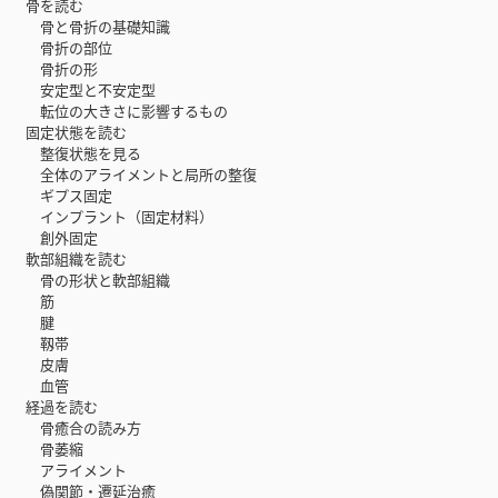
骨を読む
骨と骨折の基礎知識
骨折の部位
骨折の形
安定型と不安定型
転位の大きさに影響するもの
固定状態を読む
整復状態を見る
全体のアライメントと局所の整復
ギプス固定
インプラント（固定材料）
創外固定
軟部組織を読む
骨の形状と軟部組織
筋
腱
靱帯
皮膚
血管
経過を読む
骨癒合の読み方
骨萎縮
アライメント
偽関節・遷延治癒