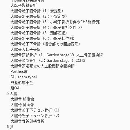
大転子裂離骨折
大腿骨転子間骨折（1：安定型）
大腿骨転子間骨折（2：不安定型）
大腿骨転子間骨折（3：小転子骨折を伴うCHS施行例）
大腿骨転子間骨折（4：小転子骨折を伴う）
大腿骨転子間骨折（5：頸部短縮）
大腿骨転子間骨折（6：小転子転位例）
大腿骨転子下骨折（接合部での回旋変形）
大腿骨大転子骨折
大腿骨頸部骨折（1：Garden stageIV）人工骨頭置換術
大腿骨頸部骨折（2：Garden stageII）CCHS
大腿骨頭壊死後の人工股関節全置換術
Perthes病
FAI（cam type）
臼蓋形成不全
股OA
5 大腿
大腿骨 前後像
大腿骨 側面像
大腿骨転子下ラセン骨折（1）
大腿骨転子下ラセン骨折（2）
大腿骨骨幹部横骨折
6 膝