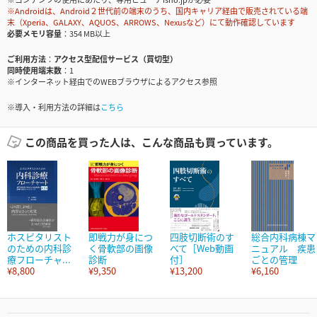
※Androidは、Android２世代前の端末のうち、国内キャリア経由で販売されている端
末（Xperia、GALAXY、AQUOS、ARROWS、Nexusなど）にて動作確認しています
必要メモリ容量
354 MB以上
ご利用方法
アクセス型配信サービス（買切型）
同時使用端末数
1
※インターネット経由でのWEBブラウザによるアクセス参照
※導入・利用方法の詳細は
こちら
この商品を買った人は、こんな商品も買っています。
ホスピタリスト
即戦力が身につ
四肢切断術のす
総合内科病棟マ
のための内科診
く骨軟部の画像
べて［Web動画
ニュアル 疾患
療フローチャ...
診断
付］
ごとの管理
¥8,800
¥9,350
¥13,200
¥6,160