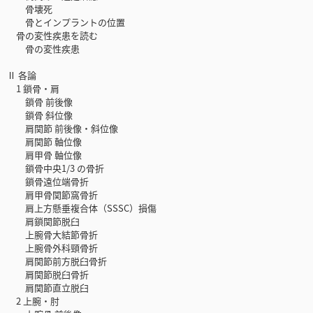
骨壊死
骨とインプラントの位置
骨の変性疾患を読む
骨の変性疾患
Ⅱ 各論
1 鎖骨・肩
鎖骨 前後像
鎖骨 斜位像
肩関節 前後像・斜位像
肩関節 軸位像
肩甲骨 軸位像
鎖骨中央1/3 の骨折
鎖骨遠位端骨折
肩甲骨関節窩骨折
肩上方懸垂複合体（SSSC）損傷
肩鎖関節脱臼
上腕骨大結節骨折
上腕骨外科頸骨折
肩関節前方脱臼骨折
肩関節脱臼骨折
肩関節直立脱臼
2 上腕・肘