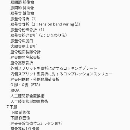
膝関節 前後像
膝関節 側面像
膝蓋骨 軸位像
膝蓋骨骨折（1）
膝蓋骨骨折（2：tension band wiring 法）
膝蓋骨粉砕骨折（1）
膝蓋骨粉砕骨折（2：ひまわり法）
膝蓋骨亜脱臼
大腿骨顆上骨折
脛骨粗面裂離骨折
脛骨顆間隆起骨折
脛骨高原骨折
外側スプリット型骨折に対するロッキングプレート
内側スプリット型骨折に対するコンプレッションスクリュー
脛骨内側顆・外側顆粉砕骨折
O 脚・X 脚（FTA）
膝OA
人工膝関節全置換術
人工膝関節単顆置換術
7 下腿
下腿 前後像
下腿 側面像
脛骨骨幹部遠位1/3 ラセン骨折
脛骨遠位1/3 骨折