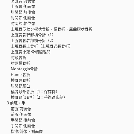
上腕骨 前後像
上腕骨 側面像
肘関節 前後像
肘関節 側面像
肘関節 軸位像
上腕骨ラセン楔状骨折・横骨折・屈曲楔状骨折
上腕骨骨幹部横骨折（1）
上腕骨骨幹部横骨折（2）
上腕骨顆上骨折（上腕骨通顆骨折）
上腕骨小頭 骨端線離開
肘頭骨折
肘頭横骨折
Monteggia骨折
Hume 骨折
橈骨頭骨折
肘関節脱臼
橈骨頸部骨折（1：保存例）
橈骨頸部骨折（2：手術適応例）
3 前腕・手
前腕 前後像
前腕 側面像
手関節 後前像
手関節 側面像
指 後前像・側面像