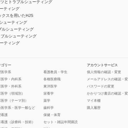
するコツとトラブルシューティング
ューティング
ックスを用いたHJS
ルシューティング
ブルシューティング
トラブルシューティング
ューティング
テゴリー
アカウントサービス
礎医学系
看護教員・学生
個人情報の確認・変更
床医学・内科系
各種医療職
メールアドレスの確認・変
床医学・外科系
東洋医学
パスワードの変更
床医学（領域別）
栄養学
かかりつけ書店の確認・変
床医学（テーマ別）
薬学
マイ本棚
会医学系・医学一般など
歯科学
購入履歴
礎看護
保健・体育
床看護（診療科・技術）
セット・雑誌年間購読