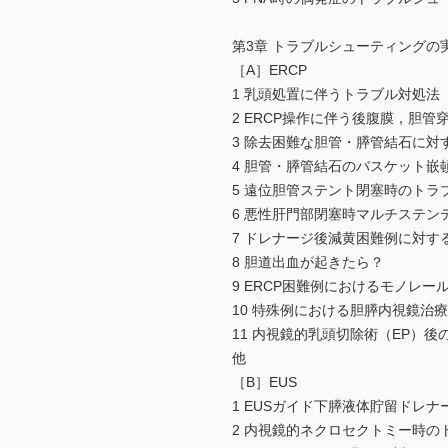
第3章 トラブルシューティングの
［A］ERCP
1 乳頭処置に伴うトラブル対処法
2 ERCP操作に伴う後腹膜，胆管
3 除去困難な胆管・膵管結石に対
4 胆管・膵管結石のバスケット嵌
5 遠位胆管ステント閉塞時のトラ
6 悪性肝門部閉塞時マルチステンティ
7 ドレナージ後減黄困難例に対す
8 胆道出血が起きたら？
9 ERCP困難例におけるモノレー
10 特殊例における胆膵内視鏡治療
11 内視鏡的乳頭切除術（EP）
他
［B］EUS
1 EUSガイド下膵液体貯留ドレ
2 内視鏡的ネクロセクトミー時の