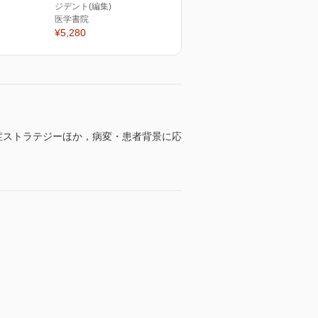
ジデント(編集)
医学書院
¥5,280
症ストラテジーほか，病変・患者背景に応