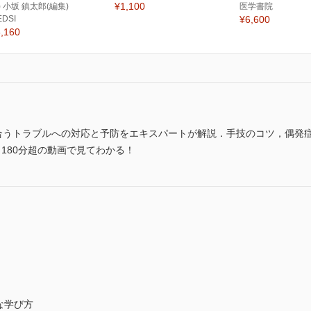
¥1,100
) 小坂 鎮太郎(編集)
医学書院
EDSI
¥6,600
,160
く出合うトラブルへの対応と予防をエキスパートが解説．手技のコツ，偶発
と180分超の動画で見てわかる！
な学び方