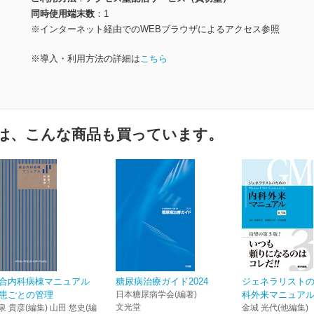
同時使用端末数
1
※インターネット経由でのWEBブラウザによるアクセス参照
※導入・利用方法の詳細は
こちら
は、こんな商品も買っています。
合内科病棟マニュアル
糖尿病治療ガイド2024
ジェネラリスト
患ごとの管理
日本糖尿病学会(編著)
科外来マニュアル
文光堂
泉 貴彦(編集) 山田 悠史(編
金城 光代(他編集)