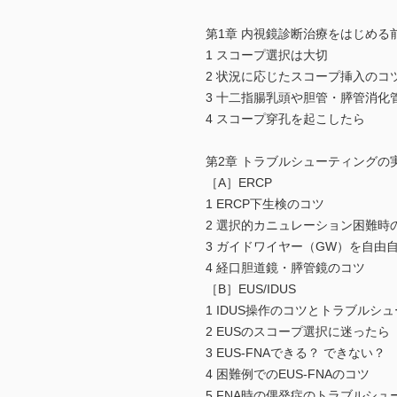
第1章 内視鏡診断治療をはじめる
1 スコープ選択は大切
2 状況に応じたスコープ挿入のコ
3 十二指腸乳頭や胆管・膵管消化
4 スコープ穿孔を起こしたら
第2章 トラブルシューティングの
［A］ERCP
1 ERCP下生検のコツ
2 選択的カニュレーション困難時
3 ガイドワイヤー（GW）を自由
4 経口胆道鏡・膵管鏡のコツ
［B］EUS/IDUS
1 IDUS操作のコツとトラブルシ
2 EUSのスコープ選択に迷ったら
3 EUS-FNAできる？ できない？
4 困難例でのEUS-FNAのコツ
5 FNA時の偶発症のトラブルシュ