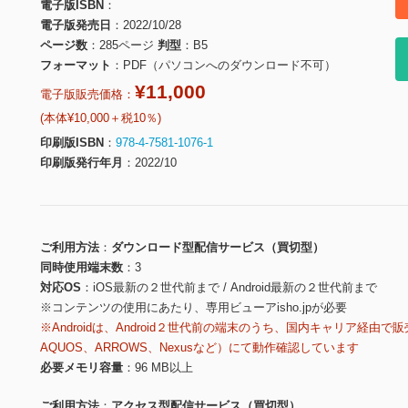
電子版ISBN
電子版発売日
2022/10/28
ページ数
285ページ
判型
B5
フォーマット
PDF（パソコンへのダウンロード不可）
¥11,000
電子版販売価格：
(本体¥10,000＋税10％)
印刷版ISBN
978-4-7581-1076-1
印刷版発行年月
2022/10
ご利用方法
ダウンロード型配信サービス（買切型）
同時使用端末数
3
対応OS
iOS最新の２世代前まで / Android最新の２世代前まで
※コンテンツの使用にあたり、専用ビューアisho.jpが必要
※Androidは、Android２世代前の端末のうち、国内キャリア経由で販
AQUOS、ARROWS、Nexusなど）にて動作確認しています
必要メモリ容量
96 MB以上
ご利用方法
アクセス型配信サービス（買切型）