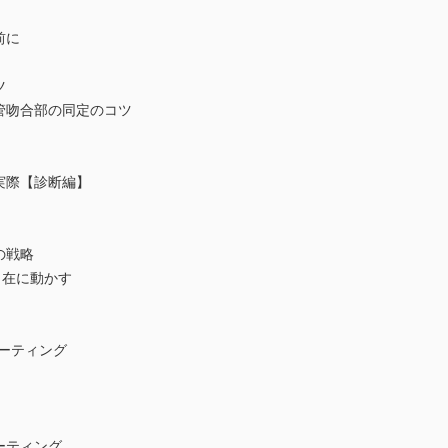
前に
ツ
管吻合部の同定のコツ
実際【診断編】
の戦略
自在に動かす
ューティング
ーティング