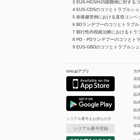
3 EUS-HGS/HJS困難例に対
4 EUS-CDSのコツとトラブルシ
5 術後腸管例における直視コンベ
6 BDランデブーのコツとトラブ
7 順行性内視鏡治療におけるトラ
8 PD・PDランデブーのコツと
9 EUS-GBDのコツとトラブルシ
isho.jpアプリ
カ
基
臨
臨
臨
臨
社
シリアル番号をお持ちの方
基
シリアル番号登録
臨