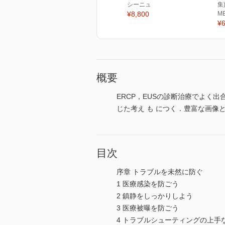
シーニュ
集
¥8,800
M
¥6
概要
ERCP，EUSの診断治療でよ
じた考え も につく．豊富な画像
目次
序章 トラブルを未然に防ぐ
1 医療感染を防ごう
2 鎮静をしっかりしよう
3 医療被曝を防ごう
4 トラブルシューティングの上手