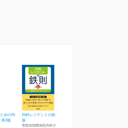
のための内
内科レジデントの鉄則 第4
 第3版
版
聖路加国際病院内科チーフレ