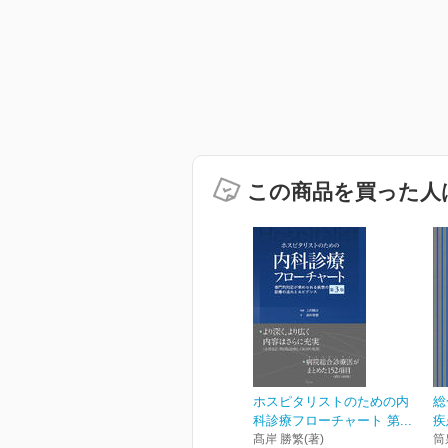
この商品を買った人
ホスピタリストのための内
総
科診療フローチャート 第...
疾
髙岸 勝繁(著)
筒