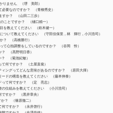
わかりません （堺 美郎）
して必要なのですか？ （青柳秀史）
いますか？ （山田二三歩）
何のことですか？ （樋口精一）
目を教えてください （鈴木健一）
について教えてください （守田佳保里，林 輝行，小川浩司）
すか？ （高橋勝行）
って心拍調整をしているのですか？ （谷岡 怜）
か？ （髙野明日香）
か？ （菊池紀敏）
って何ですか？ （土屋直俊）
ティングってどんな意味があるのですか？ （原田大揮）
リードの構造を教えてください （藤本伸泰）
ドって何ですか？ （定 亮志）
整の仕組みを教えてください （小川浩司）
何ですか？ （黒井章央）
ですか？ （篠原徹二）
sionって何ですか？ （永井啓行）
病態ですか？ （金澤尚徳）