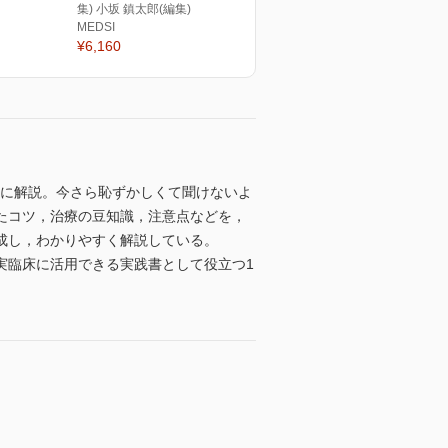
集) 小坂 鎮太郎(編集)
MEDSI
¥6,160
潔に解説。今さら恥ずかしくて聞けないよ
たコツ，治療の豆知識，注意点などを，
成し，わかりやすく解説している。
実臨床に活用できる実践書として役立つ1