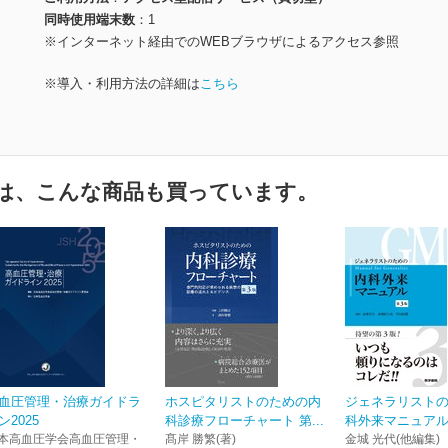
同時使用端末数
1
※インターネット経由でのWEBブラウザによるアクセス参照
※導入・利用方法の詳細は
こちら
は、こんな商品も買っています。
血圧管理・治療ガイドラ
ホスピタリストのための内
ジェネラリスト
ン2025
科診療フローチャート 第...
科外来マニュアル
本高血圧学会高血圧管理・
髙岸 勝繁(著)
金城 光代(他編集)