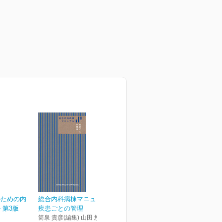
のための内
総合内科病棟マニュアル
 第3版
疾患ごとの管理
筒泉 貴彦(編集) 山田 悠史(編