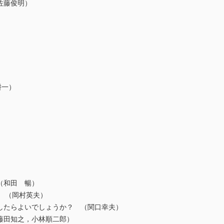
佐藤俊明）
耕一）
（和田 暢）
？ （岡村英夫）
したらよいでしょうか？ （関口幸夫）
藤田知之，小林順二郎）