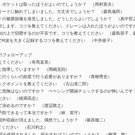
。ポケットは取ったほうがよいのでしょうか？ （岡村英夫）
リードに触れてしまいました。大丈夫でしょうか？ （森島逸郎）
ドの被膜損傷を発見しました。どうしたらよいでしようか？ （真中哲
渋します。コツを教えてください。ドレーンは入れたほうがよいのです
創の上で切開するのが不安です。コツを教えてください （森島容子，
でR波を大きく記録するコツを教えてください （中井俊子）
のフォローアップ
えてください （有馬直美）
に指導していますか？ （岡嶋克則）
どのくらいの頻度で行う必要がありますか？ （青柳秀史）
ックポイントを教えてください （古山准二郎）
に危険はないのですか？ ペーシング閾値チェックするのが怖いんです
ださい （穂満高志）
て決めるのですか？ （渡辺敦之）
予防できるって本当ですか？ （林 英守）
期外収縮が消えました。偶然でしょうか？ （篠原徹二）
教えてください （石川利之）
確認を依頼されました。何をすればよいのでしょうか？ （梅津 努）