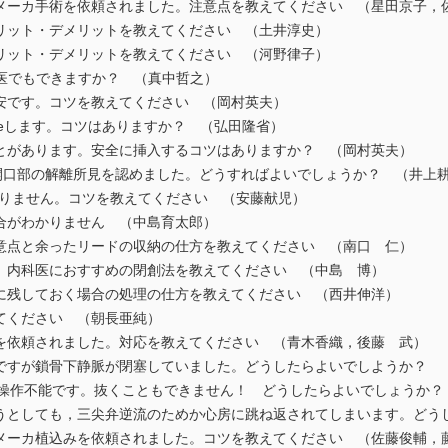
メーカ手術を依頼されました。注意点を教えてください （星田京子，
リット・デメリットを教えてください （土井淳史）
リット・デメリットを教えてください （河野律子）
内科医でもできますか？ （真中哲之）
安です。コツを教えてください （岡村英夫）
dgeします。コツはありますか？ （弘田隆省）
とがあります。安全に挿入するコツはありますか？ （岡村英夫）
S開口部の解離所見を認めました。どうすればよいでしょうか？ （井上
ありません。コツを教えてください （安藤献児）
合がわかりません （中島育太郎）
意点と余ったリードの収納の仕方を教えてください （南口 仁）
。内科医におすすめの閉創法を教えてください （中島 博）
に残しておく場合の処理の仕方を教えてください （西井伸洋）
てください （朝長亜純）
を依頼されました。対応を教えてください （青木香織，後藤 武）
ですが鎖骨下静脈が閉塞していました。どうしたらよいでしようか？ 
かり操作不能です。抜くこともできません！ どうしたらよいでしょうか
うとしても，三尖弁逆流のためか心房に跳ね返されてしまいます。どう
メーカ植込みを依頼されました。コツを教えてください （佐藤俊輔，