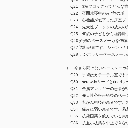
Q21 3枝ブロックってどんな
Q22 夜間就寝中のみ7秒のポ
Q23 心機能が低下した房室ブ
Q24 先天性ブロックの成人の
Q25 何歳の子どもから経静脈
Q26 妊婦のペースメーカを依
Q27 透析患者です。シャント
Q28 テンポラリーペースメー
Ⅱ 今さら聞けないペースメーカ
Q29 手術はカテーテル室でも
Q30 screw-inリードとti
Q31 金属アレルギーの患者が
Q32 先天性心疾患術後のペー
Q33 乳がん術後の患者です。
Q34 痛みに弱い患者です。局
Q35 抗凝固薬を飲んでいる患
Q36 抗血小板薬を中止できな