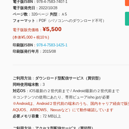
電子版ISBN
978-4-7583-7407-1
電子版発売日
2022/10/28
ページ数
320ページ
判型
Ａ5
フォーマット
PDF（パソコンへのダウンロード不可）
¥5,500
電子版販売価格：
(本体¥5,000＋税10％)
印刷版ISBN
978-4-7583-1425-1
印刷版発行年月
2015/08
ご利用方法
ダウンロード型配信サービス（買切型）
同時使用端末数
3
対応OS
iOS最新の２世代前まで / Android最新の２世代前まで
※コンテンツの使用にあたり、専用ビューアisho.jpが必要
※Androidは、Android２世代前の端末のうち、国内キャリア経由で販
AQUOS、ARROWS、Nexusなど）にて動作確認しています
必要メモリ容量
72 MB以上
ご利用方法
アクセス型配信サービス（買切型）