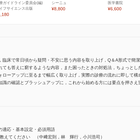
療ガイドライン委員会(編)
シーニュ
医学書院
イフサイエンス出版
¥8,800
¥6,600
,180
，臨床で常日頃から疑問・不安に思う内容を取り上げ，Q＆A形式で簡
れても答えに窮するような内容，また困ったときの対処法，ちょっとし
ォローアップに至るまで幅広く取り上げ，実際の診療の流れに即して構
知識の確認とブラッシュアップに，これから始める方には要点を押さえ
の適応・基本設定・必須用語
教えてください （中﨑宏則，林 輝行，小川浩司）