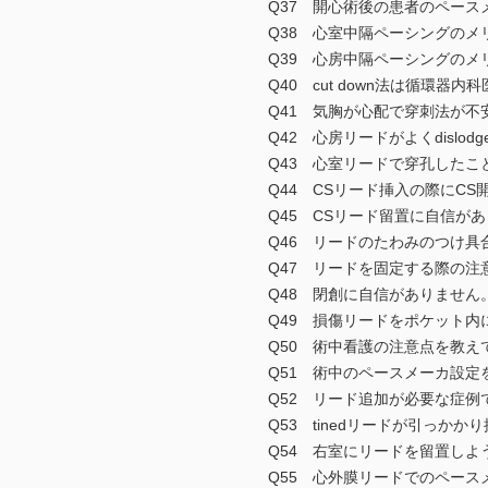
Q37 開心術後の患者のペース
Q38 心室中隔ペーシングのメ
Q39 心房中隔ペーシングのメ
Q40 cut down法は循環器
Q41 気胸が心配で穿刺法が不
Q42 心房リードがよくdislo
Q43 心室リードで穿孔したこ
Q44 CSリード挿入の際にC
Q45 CSリード留置に自信が
Q46 リードのたわみのつけ具
Q47 リードを固定する際の注
Q48 閉創に自信がありません
Q49 損傷リードをポケット内
Q50 術中看護の注意点を教え
Q51 術中のペースメーカ設定
Q52 リード追加が必要な症例
Q53 tinedリードが引っか
Q54 右室にリードを留置しよ
Q55 心外膜リードでのペース