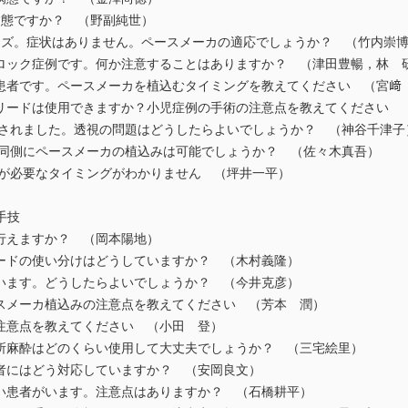
病態ですか？ （野副純世）
ーズ。症状はありません。ペースメーカの適応でしょうか？ （竹内崇
ロック症例です。何か注意することはありますか？ （津田豊暢，林 
患者です。ペースメーカを植込むタイミングを教えてください （宮﨑
リードは使用できますか？小児症例の手術の注意点を教えてください 
頼されました。透視の問題はどうしたらよいでしょうか？ （神谷千津子
と同側にペースメーカの植込みは可能でしょうか？ （佐々木真吾）
カが必要なタイミングがわかりません （坪井一平）
手技
行えますか？ （岡本陽地）
nedリードの使い分けはどうしていますか？ （木村義隆）
います。どうしたらよいでしょうか？ （今井克彦）
スメーカ植込みの注意点を教えてください （芳本 潤）
注意点を教えてください （小田 登）
所麻酔はどのくらい使用して大丈夫でしょうか？ （三宅絵里）
者にはどう対応していますか？ （安岡良文）
い患者がいます。注意点はありますか？ （石橋耕平）