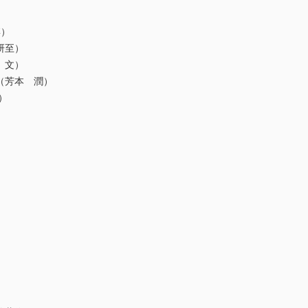
博）
研至）
 文）
（芳本 潤）
）