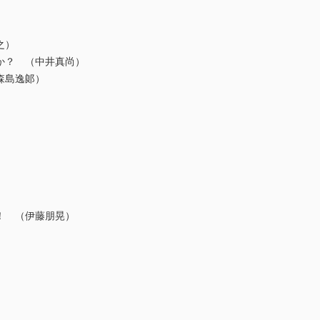
之）
か？ （中井真尚）
森島逸郞）
！ （伊藤朋晃）