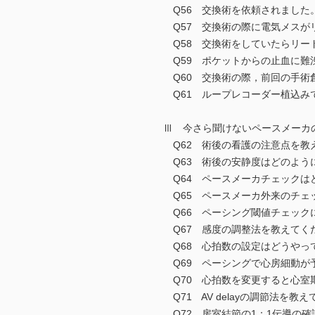
Q56 交換術を依頼されました
Q57 交換術の際に電気メスが
Q58 交換術をしていたらリー
Q59 ポケットからの止血に難
Q60 交換術の際，前回の手術
Q61 ループレコーダー植込み
Ⅲ 今さら聞けないペースメーカ
Q62 術後の看護の注意点を教
Q63 術後の安静度はどのよう
Q64 ペースメーカチェックは
Q65 ペースメーカ外来のチェ
Q66 ペーシング閾値チェック
Q67 感度の調整法を教えてく
Q68 心拍数の設定はどうやっ
Q69 ペーシングで心房細動が
Q70 心拍数を変更すると心室
Q71 AV delayの調節法を
Q72 房室結節の1：1伝導の