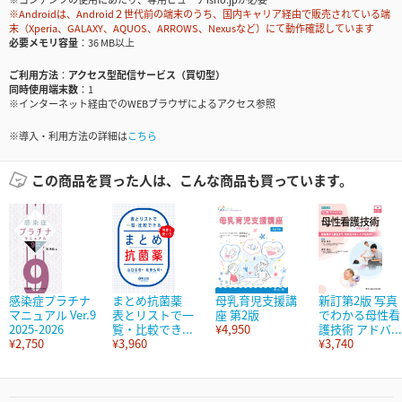
※Androidは、Android２世代前の端末のうち、国内キャリア経由で販売されている端
末（Xperia、GALAXY、AQUOS、ARROWS、Nexusなど）にて動作確認しています
必要メモリ容量
36 MB以上
ご利用方法
アクセス型配信サービス（買切型）
同時使用端末数
1
※インターネット経由でのWEBブラウザによるアクセス参照
※導入・利用方法の詳細は
こちら
この商品を買った人は、こんな商品も買っています。
感染症プラチナ
まとめ抗菌薬
母乳育児支援講
新訂第2版 写真
マニュアル Ver.9
表とリストで一
座 第2版
でわかる母性看
2025-2026
覧・比較でき...
¥4,950
護技術 アドバ...
¥2,750
¥3,960
¥3,740