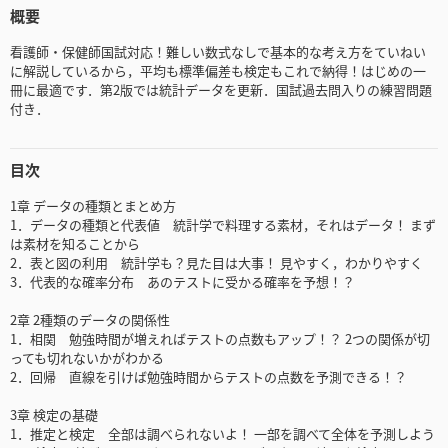
概要
看護師・保健師国試対応！難しい数式なしで基本的な考え方をていねい
に解説しているから，平均も標準偏差も検定もこれで納得！はじめの一
冊に最適です．第2版では統計データを更新．国試過去問入りの練習問題
付き．
目次
1章 データの種類とまとめ方
1．データの種類と代表値 統計学で料理する素材，それはデータ！ まず
は素材を知ることから
2．表と図の利用 統計学も？見た目は大事！ 見やすく，わかりやすく
3．代表的な確率分布 あのテストに受かる確率を予想！？
2章 2種類のデータの関係性
1．相関 勉強時間が増えればテストの点数もアップ！？ 2つの関係が切
っても切れないかがわかる
2．回帰 直線を引けば勉強時間からテストの点数を予測できる！？
3章 検定の基礎
1．推定と検定 全部は調べられないよ！ 一部を調べて全体を予測しよう