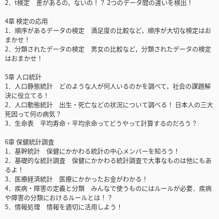
2．t検定 差があるの，ないの！？ 2つのデータ間の違いを検出！
4章 検定の応用
1．順序があるデータの検定 満足度の比較など，順序が大切な検定はお
まかせ！
2．分類されたデータの検定 男女の比較など，分類されたデータの検定
はおまかせ！
5章 人口統計
1．人口静態統計 どのような人が何人いるのかを調べて，社会の課題解
決に役立てる！
2．人口動態統計 出生・死亡などの状況について調べる！ 日本人の三大
死因って何の病気？
3．生命表 平均寿命・平均余命ってどうやって計算するのだろう？
6章 保健統計調査
1．基幹統計 保健にかかわる統計の中心メンバーを知ろう！
2．基礎的な統計調査 保健にかかわる統計調査で大事なものは他にもあ
るよ！
3．医療経済統計 医療にかかったお金がわかる！
4．疾病・障害の定義と分類 みんなで使うものにはルールが必要．疾病
や障害の分類におけるルールとは！？
5．情報処理 情報を適切に活用しよう！