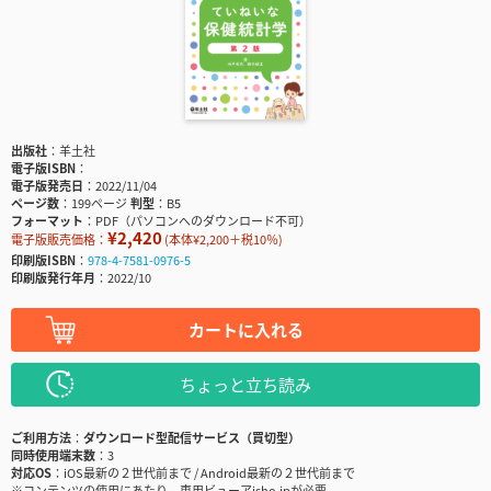
出版社
羊土社
電子版ISBN
電子版発売日
2022/11/04
ページ数
199ページ
判型
B5
フォーマット
PDF（パソコンへのダウンロード不可）
¥2,420
電子版販売価格：
(本体¥2,200＋税10％)
印刷版ISBN
978-4-7581-0976-5
印刷版発行年月
2022/10
カートに入れる
ちょっと立ち読み
ご利用方法
ダウンロード型配信サービス（買切型）
同時使用端末数
3
対応OS
iOS最新の２世代前まで / Android最新の２世代前まで
※コンテンツの使用にあたり、専用ビューアisho.jpが必要