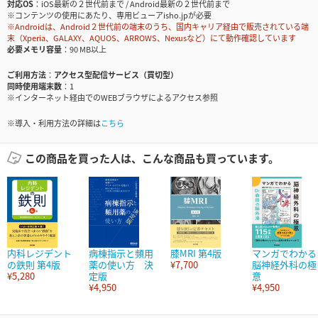
対応OS
iOS最新の２世代前まで / Android最新の２世代前まで
※コンテンツの使用にあたり、専用ビューアisho.jpが必要
※Androidは、Android２世代前の端末のうち、国内キャリア経由で販売されている端
末（Xperia、GALAXY、AQUOS、ARROWS、Nexusなど）にて動作確認しています
必要メモリ容量
90 MB以上
ご利用方法
アクセス型配信サービス（買切型）
同時使用端末数
1
※インターネット経由でのWEBブラウザによるアクセス参照
※導入・利用方法の詳細は
こちら
この商品を買った人は、こんな商品も買っています。
内科レジデント
病棟指示と頻用
膝MRI 第4版
マンガでわかる
の鉄則 第4版
薬の使い方 決
¥7,700
脳神経外科の極
¥5,280
定版
意
¥4,950
¥4,950