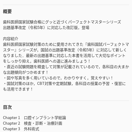
概要
歯科医師国家試験合格にグッと近づくパーフェクトマスターシリーズ
出題基準改定（令和5年）に対応した改訂版，登場
内容紹介
歯科医師国家試験対策のために愛用されてきた『歯科国試パーフェクトマ
スター』シリーズが，国試の出題基準改定（令和5年）に対応して新しく
なりました．最新の出題基準に対応した本書を活用して大切なポイント
をしっかり抑え，歯科医師への道に進みましょう！
・直近の試験問題を精査して対策が記載されているので，各科目の大まか
な出題傾向がつかめます！
・図や写真を多く用いているので，わかりやすく，覚えやすい！
・国試対策のほか，CBT対策や定期試験，各科目の授業の予習 ・復習に
も活用できます！
目次
Chapter 1 口腔インプラント学総論
Chapter 2 検査・診断・治療計画
Chapter 3 外科術式