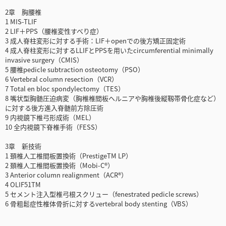
2章 胸腰椎
1 MIS-TLIF
2 LIF＋PPS（腰椎変性すべり症）
3 成人脊柱変形に対する手術：LIF＋openでの後方矯正固定術
4 成人脊柱変形に対するLLIFとPPSを用いたcircumferential minimally
invasive surgery（CMIS）
5 腰椎pedicle subtraction osteotomy（PSO）
6 Vertebral column resection（VCR）
7 Total en bloc spondylectomy（TES）
8 嘴状型胸髄圧迫病変（胸椎椎間板ヘルニアや胸椎後縦靱帯骨化症など）
に対する後方進入脊髄前方除圧術
9 内視鏡下椎弓形成術（MEL）
10 全内視鏡下脊椎手術（FESS）
3章 新技術
1 頚椎人工椎間板置換術（PrestigeTM LP）
2 頚椎人工椎間板置換術（Mobi-C®）
3 Anterior column realignment（ACR®）
4 OLIF51TM
5 セメント注入型椎弓根スクリュー（fenestrated pedicle screws）
6 骨粗鬆症性椎体骨折に対するvertebral body stenting（VBS）