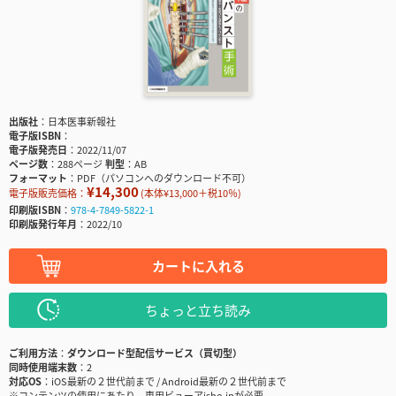
出版社
日本医事新報社
電子版ISBN
電子版発売日
2022/11/07
ページ数
288ページ
判型
AB
フォーマット
PDF（パソコンへのダウンロード不可）
¥14,300
電子版販売価格：
(本体¥13,000＋税10％)
印刷版ISBN
978-4-7849-5822-1
印刷版発行年月
2022/10
カートに入れる
ちょっと立ち読み
ご利用方法
ダウンロード型配信サービス（買切型）
同時使用端末数
2
対応OS
iOS最新の２世代前まで / Android最新の２世代前まで
※コンテンツの使用にあたり、専用ビューアisho.jpが必要