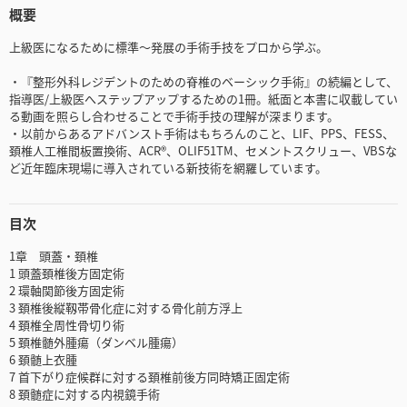
概要
上級医になるために標準～発展の手術手技をプロから学ぶ。
・『整形外科レジデントのための脊椎のベーシック手術』の続編として、
指導医/上級医へステップアップするための1冊。紙面と本書に収載してい
る動画を照らし合わせることで手術手技の理解が深まります。
・以前からあるアドバンスト手術はもちろんのこと、LIF、PPS、FESS、
頚椎人工椎間板置換術、ACR®、OLIF51TM、セメントスクリュー、VBSな
ど近年臨床現場に導入されている新技術を網羅しています。
目次
1章 頭蓋・頚椎
1 頭蓋頚椎後方固定術
2 環軸関節後方固定術
3 頚椎後縦靱帯骨化症に対する骨化前方浮上
4 頚椎全周性骨切り術
5 頚椎髄外腫瘍（ダンベル腫瘍）
6 頚髄上衣腫
7 首下がり症候群に対する頚椎前後方同時矯正固定術
8 頚髄症に対する内視鏡手術