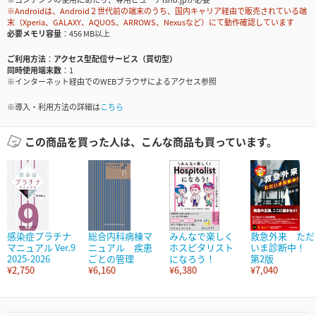
※Androidは、Android２世代前の端末のうち、国内キャリア経由で販売されている端
末（Xperia、GALAXY、AQUOS、ARROWS、Nexusなど）にて動作確認しています
必要メモリ容量
456 MB以上
ご利用方法
アクセス型配信サービス（買切型）
同時使用端末数
1
※インターネット経由でのWEBブラウザによるアクセス参照
※導入・利用方法の詳細は
こちら
この商品を買った人は、こんな商品も買っています。
感染症プラチナ
総合内科病棟マ
みんなで楽しく
救急外来 ただ
マニュアル Ver.9
ニュアル 疾患
ホスピタリスト
いま診断中！
2025-2026
ごとの管理
になろう！
第2版
¥2,750
¥6,160
¥6,380
¥7,040