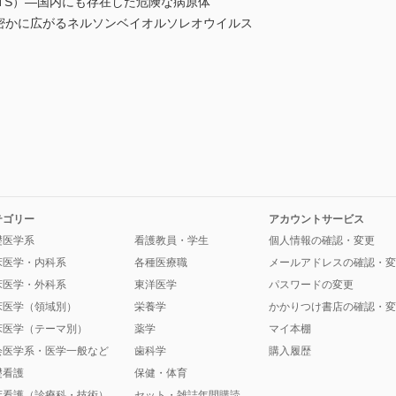
FTS）―国内にも存在した危険な病原体
―密かに広がるネルソンベイオルソレオウイルス
テゴリー
アカウントサービス
礎医学系
看護教員・学生
個人情報の確認・変更
床医学・内科系
各種医療職
メールアドレスの確認・変
床医学・外科系
東洋医学
パスワードの変更
床医学（領域別）
栄養学
かかりつけ書店の確認・変
床医学（テーマ別）
薬学
マイ本棚
会医学系・医学一般など
歯科学
購入履歴
礎看護
保健・体育
床看護（診療科・技術）
セット・雑誌年間購読