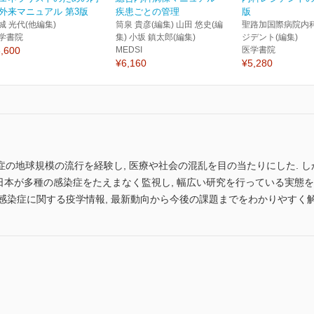
外来マニュアル 第3版
疾患ごとの管理
版
城 光代(他編集)
筒泉 貴彦(編集) 山田 悠史(編
聖路加国際病院内
学書院
集) 小坂 鎮太郎(編集)
ジデント(編集)
,600
MEDSI
医学書院
¥6,160
¥5,280
の地球規模の流行を経験し, 医療や社会の混乱を目の当たりにした. し
 日本が多種の感染症をたえまなく監視し, 幅広い研究を行っている実態を
難な感染症に関する疫学情報, 最新動向から今後の課題までをわかりやすく