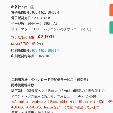
出版社
南山堂
電子版ISBN
978-4-525-98469-4
電子版発売日
2022/11/08
ページ数
264ページ
判型
A5
フォーマット
PDF（パソコンへのダウンロード不可）
¥2,970
電子版販売価格：
(本体¥2,700＋税10％)
印刷版ISBN
978-4-525-18581-7
印刷版発行年月
2022/10
ご利用方法
ダウンロード型配信サービス（買切型）
同時使用端末数
2
対応OS
iOS最新の２世代前まで / Android最新の２世代前まで
※コンテンツの使用にあたり、専用ビューアisho.jpが必要
※Androidは、Android２世代前の端末のうち、国内キャリア経由で販
AQUOS、ARROWS、Nexusなど）にて動作確認しています
必要メモリ容量
40 MB以上