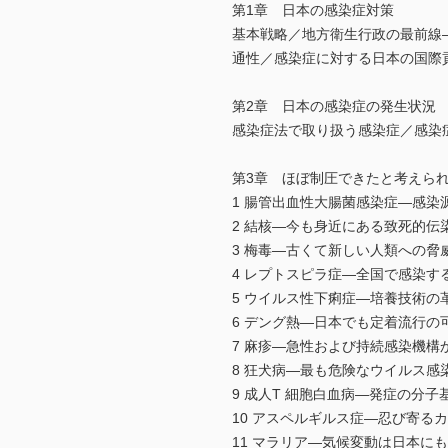
第1章 日本の感染症対策
基本戦略／地方衛生行政の最前線―
通性／感染症に対する日本の国際
第2章 日本の感染症の発生状況
感染症法で取り扱う感染症／感染
第3章 ほぼ制圧できたと考えら
1 腸管出血性大腸菌感染症―感染
2 結核―今も身近にある致死的伝
3 梅毒―古くて新しい人類への脅
4 レプトスピラ症―全国で感染す
5 ウイルス性下痢症―培養技術
6 デング熱―日本でも定着流行の
7 麻疹―急性および持続感染機構
8 狂犬病―最も危険なウイルス感
9 成人T 細胞白血病―発症の分
10 アスペルギルス症―忍び寄る
11 マラリア―気候変動は日本に