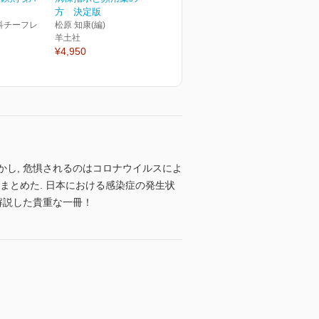
方 決定版
科チーフレ
松原 知康(編)
羊土社
¥4,950
かし, 危惧されるのはコロナウイルスによ
まとめた. 日本における感染症の発生状
解説した貴重な一冊！