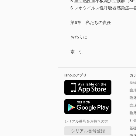
5 重症熱性血小板減少症候群（S
6 レオウイルス性呼吸器感染症
第6章 私たちの責任
おわりに
索 引
isho.jpアプリ
カ
基
臨
臨
臨
臨
社
シリアル番号をお持ちの方
基
シリアル番号登録
臨