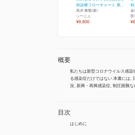
科診療フローチャート 第...
科
髙岸 勝繁(著)
金
シーニュ
医
¥8,800
¥6
概要
私たちは新型コロナウイルス感染症
る感染症だけではない.本書には,
況, 新興・再興感染症, 制圧困
目次
はじめに