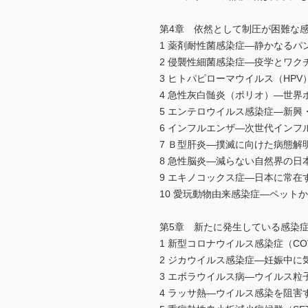
第4章 依然として制圧が困難な
1 薬剤耐性菌感染症―静かなるパ
2 侵襲性細菌感染症―疫学とワク
3 ヒトパピローマウイルス（HPV
4 急性灰白髄炎（ポリオ）―世界
5 エンテロウイルス感染症―新
6 インフルエンザ―次世代インフ
7 Ｂ型肝炎―撲滅に向けた病態解
8 急性脳炎―減らない自然界の日
9 エキノコックス症―日本に常在す
10 愛玩動物由来感染症―ペット
第5章 新たに発生している感染
1 新型コロナウイルス感染症（CO
2 ジカウイルス感染症―妊娠中に
3 エボラウイルス病―ウイルス粒
4 ラッサ熱―ウイルス感染を阻害