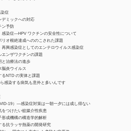
感染症
ンデミックへの対応
チン予防
）感染症―HPV ワクチンの安全性について
ポリオ根絶達成へののこされた課題
興・再興感染症としてのエンテロウイルス感染症
ルエンザワクチンの課題
明と治療法の進歩
本脳炎ウイルス
るNTD の実体と課題
から感染する病気も意外と多いんです
症
VID-19）―感染症対策は一朝一夕には成し得ない
気をつけたい蚊媒介性疾患
子形成機構の構造学的解析
する抗ラッサ熱薬の開発研究