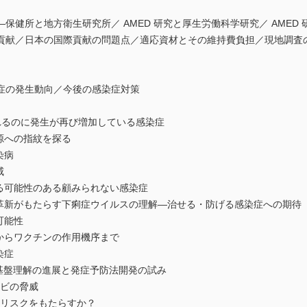
保健所と地方衛生研究所／ AMED 研究と厚生労働科学研究／ AMED
貢献／日本の国際貢献の問題点／適応資材とその維持費負担／現地調査
症の発生動向／今後の感染症対策
れるのに発生が再び増加している感染症
源への指紋を探る
染病
威
る可能性のある顧みられない感染症
の革新がもたらす下痢症ウイルスの理解―治せる・防げる感染症への期待
可能性
からワクチンの作用機序まで
染症
子基盤理解の進展と発症予防法開発の試み
カビの脅威
もリスクをもたらすか？