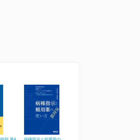
鉄則 第4
病棟指示と頻用薬の使い