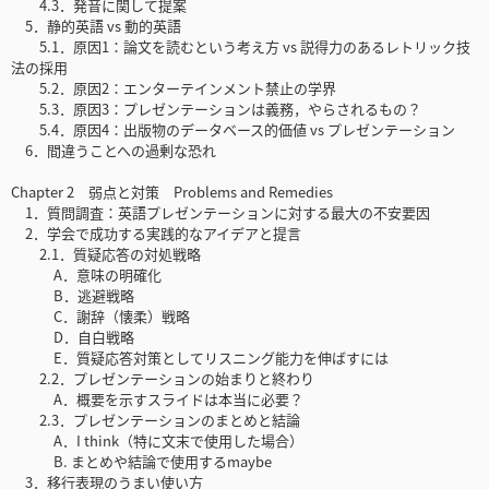
4.3．発音に関して提案
5．静的英語 vs 動的英語
5.1．原因1：論文を読むという考え方 vs 説得力のあるレトリック技
法の採用
5.2．原因2：エンターテインメント禁止の学界
5.3．原因3：プレゼンテーションは義務，やらされるもの？
5.4．原因4：出版物のデータベース的価値 vs プレゼンテーション
6．間違うことへの過剰な恐れ
Chapter 2 弱点と対策 Problems and Remedies
1．質問調査：英語プレゼンテーションに対する最大の不安要因
2．学会で成功する実践的なアイデアと提言
2.1．質疑応答の対処戦略
A．意味の明確化
B．逃避戦略
C．謝辞（懐柔）戦略
D．自白戦略
E．質疑応答対策としてリスニング能力を伸ばすには
2.2．プレゼンテーションの始まりと終わり
A．概要を示すスライドは本当に必要？
2.3．プレゼンテーションのまとめと結論
A．I think（特に文末で使用した場合）
B. まとめや結論で使用するmaybe
3．移行表現のうまい使い方