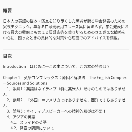
概要
日本人の英語の悩み・弱点を知り尽くした著者が贈る学会発表のための
実戦テクニック。単なる口頭発表用フレーズ集に留まらず，学会発表にお
ける最大の難関とも言える質疑応答を乗り切るためのさまざまな戦略を
中心に，困ったときの具体的な対策や心理面でのアドバイスを満載。
目次
Introduction はじめに―この本について。この本の特長は？
Chapter 1 英語コンプレックス：原因と解決法 The English Complex
—Sources and Solutions
1．誤解1：英語はネイティブ（特に英米人）だけのものではありませ
ん
2．誤解2：「外国」＝アメリカではありません，西洋ですらありませ
ん
3．誤解3：ネイティブスピーカーへの精神的服従は不要！
4．アジアの英語
4.1．スライドの英語
4.2．発音の問題について