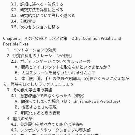
3.1．詳細に述べる・強調する
3.2．研究方法を詳細に述べる
3.3．研究結果について詳しく述べる
3.4．参照する
3.5．次のセクションに移る
Chapter 3 その他の落とし穴と対策 Other Common Pitfalls and
Possible Fixes
1．イントネーションの効果
2．視覚資料用のナレーションや説明
2.1．ボディランゲージについてちょっと一言
A．聴衆とアイコンタクトを取らないといけませんか？
B．大型スクリーンを見ないといけませんか？
C．体（腰，脚，手）の位置や方向は，5分置きくらいに変えなが
ら，緊張をほぐしリラックスしましょう
3．その他の学会用の英語
3.1．意志疎通ができなくなったら（修復）
A．間違ってしまった場合（例：...in Yamakawa Prefecture）
B．撤回するときの表現
C．明確化するときの表現
4．座長の英語
4.1．美辞麗句を並べ立てた紹介は逆効果
4.2．シンポジウムやワークショップの導入部