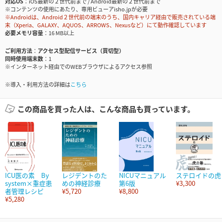
対応OS
iOS最新の２世代前まで / Android最新の２世代前まで
※コンテンツの使用にあたり、専用ビューアisho.jpが必要
※Androidは、Android２世代前の端末のうち、国内キャリア経由で販売されている端
末（Xperia、GALAXY、AQUOS、ARROWS、Nexusなど）にて動作確認しています
必要メモリ容量
16 MB以上
ご利用方法
アクセス型配信サービス（買切型）
同時使用端末数
1
※インターネット経由でのWEBブラウザによるアクセス参照
※導入・利用方法の詳細は
こちら
この商品を買った人は、こんな商品も買っています。
ICU医の素 By
レジデントのた
NICUマニュアル
ステロイドの虎
system×重症患
めの神経診療
第6版
¥3,300
者管理レシピ
¥5,720
¥8,800
¥5,280