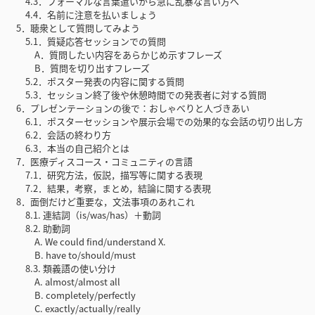
4.3．フォーマルな言葉遣いから急に乱暴な言い方へ
4.4．名前に注意を払いましょう
5．聴衆として質問してみよう
5.1．質疑応答セッションでの質問
A．質問したい内容をあらかじめ示すフレーズ
B．質問を切り出すフレーズ
5.2．ポスター発表の内容に関する質問
5.3．セッション終了後や休憩時間での発表者に対する質問
6．プレゼンテーションの後で：おしゃべりと人づきあい
6.1．ポスターセッションや展示会場での効果的な会話の切り出し方
6.2．会話の終わり方
6.3．本当の自己紹介とは
7．医療ディスコース・コミュニティの言語
7.1．研究方法，仮説，描写等に関する表現
7.2．結果，考察，まとめ，結論に関する表現
8．面倒だけど重要な，文法事項のあれこれ
8.1. 連結詞（is/was/has）＋動詞
8.2. 助動詞
A. We could find/understand X.
B. have to/should/must
8.3. 類義語の使い分け
A. almost/almost all
B. completely/perfectly
C. exactly/actually/really