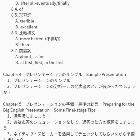
D. after all/eventually/finally
8.4. of
8.5. 形容詞
A. terrible
B. excellent
8.6. 比較構文
A. more better（不適切）
B. than
8.7. 前置詞
A. about, as for
B. at first, first, in the first
Chapter 4 プレゼンテーションのサンプル Sample Presentation
1．プレゼンテーションのサンプル
2．プレゼンテーションの分析—この発表者のどこが良かったでしょう
か？
Chapter 5 プレゼンテーションの準備—最後の助言 Preparing for the
Big English Presentation—Some Final-stage Tips
1．深呼吸しましょう！
2．質疑応答のシミュレーションをして，返答の仕方の練習をしましょ
う
3．ネイティヴ・スピーカーを活用してチェックしてもらいながら準備
しましょう