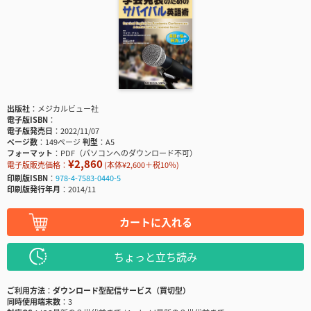
出版社
メジカルビュー社
電子版ISBN
電子版発売日
2022/11/07
ページ数
149ページ
判型
A5
フォーマット
PDF（パソコンへのダウンロード不可）
¥2,860
電子版販売価格：
(本体¥2,600＋税10％)
印刷版ISBN
978-4-7583-0440-5
印刷版発行年月
2014/11
カートに入れる
ちょっと立ち読み
ご利用方法
ダウンロード型配信サービス（買切型）
同時使用端末数
3