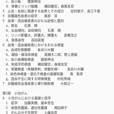
c．血小板 國島伸治
d．骨髄とリンパ組織 磯田健志，森尾友宏
3 止血・血栓に関連する血漿とその成分 足利朋子，長江千愛
4 非腫瘍性疾患の疫学 真部 淳
5 血液・造血器疾患のおもな症候と鑑別
a．貧血 石黒 精
b．出血傾向，血栓傾向 石黒 精
c．リンパ節腫大，肝腫大，脾腫大 高橋浩之
d．易感染性 高田英俊
6 血液・造血器疾患におけるおもな検査
a．血球形態観察 長谷川大輔
b．凝固・線溶系検査 髙橋大二郎，野上恵嗣
c．血小板機能検査 國島伸治
d．免疫学的検査 磯田健志，森尾友宏
e．骨髄検査（骨髄穿刺，骨髄生検） 長谷川大輔
f．染色体検査・遺伝子検査の基礎知識 滝 智彦
g．造血不全に関する特殊検査 村松秀城
7 非腫瘍性血液疾患と移行期医療 大賀正一
第2章 小児がん
A 小児がんにおける基礎と疫学
1 疫学 加藤実穂，瀧本哲也
2 家族性腫瘍，遺伝性腫瘍 滝田順子
3 がんの分子生物学 上條岳彦