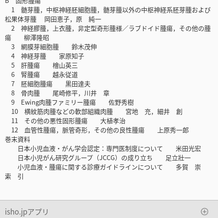
B 固形腫瘍
1 髄芽腫，中枢神経胚細胞腫，髄芽腫以外の中枢神経系胚芽腫および
松果体芽腫 岡田恵子，原 純一
2 神経膠腫，上衣腫，非定型奇形腫様／ラブドイド腫瘍，その他の腫
瘍 柳澤隆昭
3 網膜芽細胞腫 鈴木茂伸
4 神経芽腫 家原知子
5 肝腫瘍 檜山英三
6 腎腫瘍 越永従道
7 胚細胞腫瘍 黒田達夫
8 骨肉腫 尾崎修平，川井 章
9 Ewing肉腫ファミリー腫瘍 佐野秀樹
10 横紋筋肉腫などの軟部組織肉腫 宮地 充，細井 創
11 その他の悪性固形腫瘍 大植孝治
12 血管性腫瘍，脈管奇形，その他の良性腫瘍 上原秀一郎
巻末資料
日本小児血液・がん学会認定：専門医制度について 米田光宏
日本小児がん研究グループ（JCCG）の成り立ち 足立壯一
小児血液・腫瘍に関する診療ガイドラインについて 多賀 崇
索 引
isho.jpアプリ