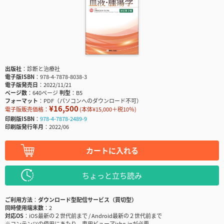
出版社
診断と治療社
電子版ISBN
978-4-7878-8038-3
電子版発売日
2022/11/21
ページ数
640ページ
判型
B5
フォーマット
PDF（パソコンへのダウンロード不可）
¥16,500
電子版販売価格：
(本体¥15,000＋税10％)
印刷版ISBN
978-4-7878-2489-9
印刷版発行年月
2022/06
カートに入れる
ちょっと立ち読み
ご利用方法
ダウンロード型配信サービス（買切型）
同時使用端末数
2
対応OS
iOS最新の２世代前まで / Android最新の２世代前まで
※コンテンツの使用にあたり、専用ビューアisho.jpが必要