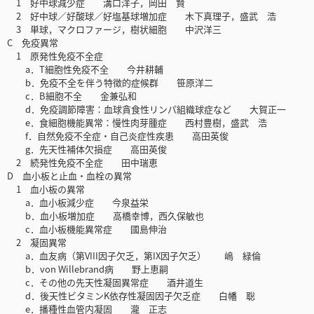
1 好中球減少症 溝口洋子，岡田 賢
2 好中球／好酸球／好塩基球増加症 木下真理子，盛武 浩
3 単球，マクロファージ，樹状細胞 中沢洋三
C 免疫異常
1 原発性免疫不全症
a．T細胞性免疫不全 今井耕輔
b．免疫不全を伴う特徴的症候群 笹原洋二
c．B細胞不全 金兼弘和
d．免疫調節障害：血球貪食性リンパ組織球症など 大賀正一
e．食細胞機能異常：慢性肉芽腫症 西村豊樹，盛武 浩
f．自然免疫不全症・自己炎症性疾患 高田英俊
g．先天性補体欠損症 高田英俊
2 続発性免疫不全症 田中瑞恵
D 血小板と止血・血栓の異常
1 血小板の異常
a．血小板減少症 今泉益栄
b．血小板増加症 高橋幸博，西久保敏也
c．血小板機能異常症 國島伸治
2 凝固異常
a．血友病（第VIII因子欠乏，第IX因子欠乏） 嶋 緑倫
b．von Willebrand病 野上恵嗣
c．その他の先天性凝固異常症 酒井道生
d．後天性ビタミンK依存性凝固因子欠乏症 白幡 聡
e．播種性血管内凝固 瀧 正志