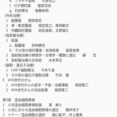
e．プラチナ製剤 七野浩之
f．分子標的薬 服部浩佳
g．抗体療法 後藤裕明
〔外科治療〕
1 脳腫瘍 隈部俊宏
2 骨・軟部腫瘍 国定俊之，尾﨑敏文
3 内臓固形腫瘍 田尻達郎，文野誠久
〔放射線治療〕
1 総論
a．脳腫瘍 前林勝也
b．その他の固形腫瘍・血液疾患 副島俊典
2 放射線治療の物理学・生物学・種類と適応 藤 浩
3 放射線治療の合併症 水本斉志
〔細胞・遺伝子治療〕
1 CAR-T細胞療法 今井千速
2 その他の遺伝子細胞治療 竹谷 健
E AYA世代のがん
1 AYA世代がんの疫学・予後・治療課題 堀部敬三
2 AYA世代がんの包括医療 堀部敬三
第3章 造血細胞移植
1 小児造血細胞移植総論 濱 麻人
2 小児における造血細胞移植の適応 橋井佳子
3 ドナー／造血細胞の選択 樋口紘平，井上雅美