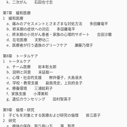
k．二次がん 石田也寸志
第7章 緩和医療
1 緩和医療
a．痛みのアセスメントとさまざまな対処方法 多田羅竜平
b．終末期の症状への対応 多田羅竜平
c．終末期の小児がん患者・家族の心理的サポート 吉田沙蘭
d．在宅医療 天野功二
e．医療者が行う遺族のグリーフケア 瀬藤乃理子
第8章 トータルケア
1 トータルケア
a．チーム医療 岩本彰太郎
b．説明と同意 末延聡一
c．心理・社会的支援 栁井優子，大島淑夫
d．学校・教育支援 副島尭史，上別府圭子
e．療養環境 三浦絵莉子
f．家族支援 小澤美和
g．遺伝カウンセリング 田村智英子
第9章 倫理・研究
1 子どもを対象とする医療および研究の倫理 掛江直子
2 研究
a．検体の保存，取り扱い方 滝 智彦