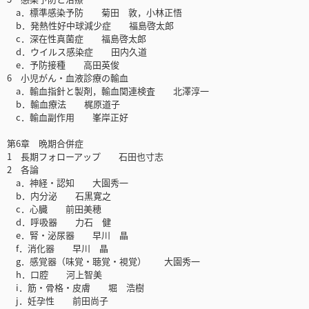
a．標準感染予防 菊田 敦，小林正悟
b．発熱性好中球減少症 福島啓太郎
c．深在性真菌症 福島啓太郎
d．ウイルス感染症 田内久道
e．予防接種 高田英俊
6 小児がん・血液診療の輸血
a．輸血指針と製剤，輸血関連検査 北澤淳一
b．輸血療法 梶原道子
c．輸血副作用 峯岸正好
第6章 晩期合併症
1 長期フォローアップ 石田也寸志
2 各論
a．神経・認知 大園秀一
b．内分泌 石黒寛之
c．心臓 前田美穂
d．呼吸器 力石 健
e．腎・泌尿器 早川 晶
f．消化器 早川 晶
g．感覚器（味覚・聴覚・視覚） 大園秀一
h．口腔 河上智美
i．筋・骨格・皮膚 堀 浩樹
j．妊孕性 前田尚子