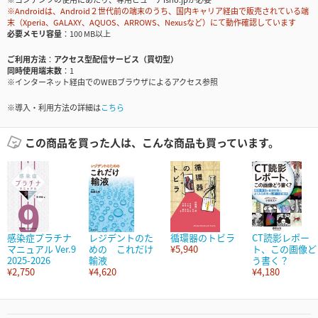
※Androidは、Android２世代前の端末のうち、国内キャリア経由で販売されている端
末（Xperia、GALAXY、AQUOS、ARROWS、Nexusなど）にて動作確認しています
必要メモリ容量
100 MB以上
ご利用方法
アクセス型配信サービス（買切型）
同時使用端末数
1
※インターネット経由でのWEBブラウザによるアクセス参照
※導入・利用方法の詳細は
こちら
この商品を買った人は、こんな商品も買っています。
感染症プラチナ
レジデントのた
循環器のトビラ
CT読影レポー
マニュアル Ver.9
めの これだけ
¥5,940
ト、この画像ど
2025-2026
輸液
う書く？
¥2,750
¥4,620
¥4,180