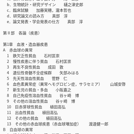
b．生物統計・研究デザイン 樋之津史郎
c．臨床試験 加藤実穂，瀧本哲也
d．研究論文の読み方 真部 淳
e．論文発表・学会発表の仕方 真部 淳
第Ⅱ部 各論（疾患）
第1章 血液・造血器疾患
A 赤血球の異常
1 鉄欠乏性貧血 石村匡崇
2 慢性疾患に伴う貧血 石村匡崇
3 再生不良性貧血 成田 敦
4 遺伝性骨髄不全症候群 矢部みはる
5 先天性溶血性貧血 菅野 仁
6 血色素異常症（異常ヘモグロビン症，サラセミア） 山城安啓
7 新生児の貧血・多血 小阪嘉之
8 自己免疫性溶血性貧血 谷ヶ崎 博
9 その他の溶血性貧血 谷ヶ崎 博
10 巨赤芽球性貧血 植田高弘
11 出血性貧血 植田高弘
12 その他の貧血 植田高弘
13 その他の赤血球疾患（赤血球増加症） 渡邉健一郎
B 白血球の異常