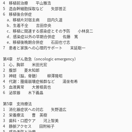
4 移植前治療 平山雅浩
5 造血幹細胞採取など 矢部普正
6 移植後合併症
a．移植片対宿主病 田内久道
b．生着不全 吉田奈央
c．移植に関連する感染症とその予防 小林良二
d．感染症以外の早期合併症 佐藤 篤
e．移植後晩期合併症 石田也寸志
7 患者と家族への心理的サポート 末延聡一
第4章 がん救急（oncologic emergency）
1 心，胸郭 米田光宏
2 腹部 菱木知郎
3 神経（脳，脊髄） 柳澤隆昭
4 代謝：腫瘍崩壊症候群など 湯坐有希
5 血液異常 大曽根眞也
6 泌尿器 木下義晶
第5章 支持療法
1 消化器症状への対応 矢野道広
2 栄養療法 曹 英樹
3 歯科・口腔ケア 河上智美
4 静脈アクセス 田附裕子
5 感染予防と治療