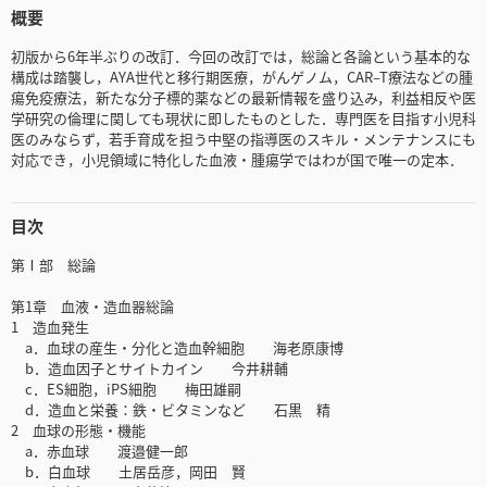
概要
初版から6年半ぶりの改訂．今回の改訂では，総論と各論という基本的な
構成は踏襲し，AYA世代と移行期医療，がんゲノム，CAR‒T療法などの腫
瘍免疫療法，新たな分子標的薬などの最新情報を盛り込み，利益相反や医
学研究の倫理に関しても現状に即したものとした．専門医を目指す小児科
医のみならず，若手育成を担う中堅の指導医のスキル・メンテナンスにも
対応でき，小児領域に特化した血液・腫瘍学ではわが国で唯一の定本．
目次
第Ⅰ部 総論
第1章 血液・造血器総論
1 造血発生
a．血球の産生・分化と造血幹細胞 海老原康博
b．造血因子とサイトカイン 今井耕輔
c．ES細胞，iPS細胞 梅田雄嗣
d．造血と栄養：鉄・ビタミンなど 石黒 精
2 血球の形態・機能
a．赤血球 渡邉健一郎
b．白血球 土居岳彦，岡田 賢