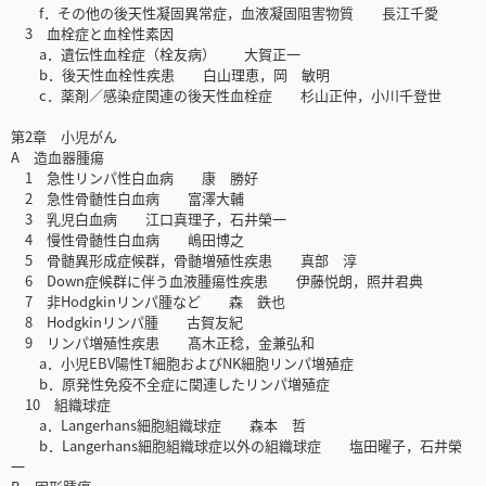
f．その他の後天性凝固異常症，血液凝固阻害物質 長江千愛
3 血栓症と血栓性素因
a．遺伝性血栓症（栓友病） 大賀正一
b．後天性血栓性疾患 白山理恵，岡 敏明
c．薬剤／感染症関連の後天性血栓症 杉山正仲，小川千登世
第2章 小児がん
A 造血器腫瘍
1 急性リンパ性白血病 康 勝好
2 急性骨髄性白血病 富澤大輔
3 乳児白血病 江口真理子，石井榮一
4 慢性骨髄性白血病 嶋田博之
5 骨髄異形成症候群，骨髄増殖性疾患 真部 淳
6 Down症候群に伴う血液腫瘍性疾患 伊藤悦朗，照井君典
7 非Hodgkinリンパ腫など 森 鉄也
8 Hodgkinリンパ腫 古賀友紀
9 リンパ増殖性疾患 髙木正稔，金兼弘和
a．小児EBV陽性T細胞およびNK細胞リンパ増殖症
b．原発性免疫不全症に関連したリンパ増殖症
10 組織球症
a．Langerhans細胞組織球症 森本 哲
b．Langerhans細胞組織球症以外の組織球症 塩田曜子，石井榮
一