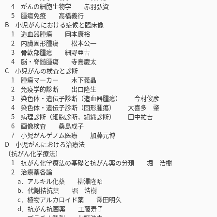
4 がんの細胞生物学 赤羽弘資
5 腫瘍免疫 高橋義行
B 小児がんにおける症候と臨床像
1 造血器腫瘍 岡本康裕
2 内臓固形腫瘍 松本公一
3 骨軟部腫瘍 細野亜古
4 脳・脊髄腫瘍 寺島慶太
C 小児がんの検査と診断
1 腫瘍マーカー 木下義晶
2 免疫学的診断 出口隆生
3 染色体・遺伝子診断（造血器腫瘍） 今村俊彦
4 染色体・遺伝子診断（固形腫瘍） 大喜多 肇
5 病理診断（細胞診断，組織診断） 田中祐吉
6 画像検査 桑島成子
7 小児がんゲノム医療 加藤元博
D 小児がんにおける治療法
〔抗がん化学療法〕
1 抗がん化学療法の基礎と抗がん薬の分類 堀 浩樹
2 治療薬各論
a．アルキル化薬 柳澤隆昭
b．代謝拮抗薬 堀 浩樹
c．植物アルカロイド薬 澤田明久
d．抗がん抗菌薬 工藤寿子