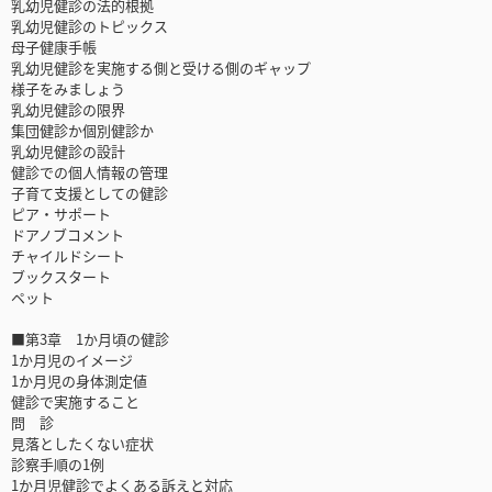
乳幼児健診の法的根拠
乳幼児健診のトピックス
母子健康手帳
乳幼児健診を実施する側と受ける側のギャップ
様子をみましょう
乳幼児健診の限界
集団健診か個別健診か
乳幼児健診の設計
健診での個人情報の管理
子育て支援としての健診
ピア・サポート
ドアノブコメント
チャイルドシート
ブックスタート
ペット
■第3章 1か月頃の健診
1か月児のイメージ
1か月児の身体測定値
健診で実施すること
問 診
見落としたくない症状
診察手順の1例
1か月児健診でよくある訴えと対応