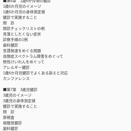
■第6章 1歳6か月頃の健診
1歳6か月児のイメージ
1歳6か月児の身体測定値
健診で実施すること
問 診
問診チェックリストの例
見落としたくない症状
診察手順の1例
歯科健診
言語発達をめぐる問題
自閉症スペクトラム障害をめぐって
熱性けいれんをめぐって
アレルギー健診
1歳6か月児健診でよくある訴えと対応
カンファレンス
■第7章 3歳児健診
3歳児のイメージ
3歳児の身体測定値
健診で実施すること
問 診
尿検査
視聴覚健診
歯科健診