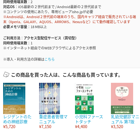
同時使用端末数
2
対応OS
iOS最新の２世代前まで / Android最新の２世代前まで
※コンテンツの使用にあたり、専用ビューアisho.jpが必要
※Androidは、Android２世代前の端末のうち、国内キャリア経由で販売されている端
末（Xperia、GALAXY、AQUOS、ARROWS、Nexusなど）にて動作確認しています
必要メモリ容量
18 MB以上
ご利用方法
アクセス型配信サービス（買切型）
同時使用端末数
1
※インターネット経由でのWEBブラウザによるアクセス参照
※導入・利用方法の詳細は
こちら
この商品を買った人は、こんな商品も買っています。
レジデントのた
重症患者管理マ
小児科ファース
乳幼児健診マニ
めの神経診療
ニュアル
トタッチ
ュアル 第7版
¥5,720
¥7,150
¥4,400
¥3,520