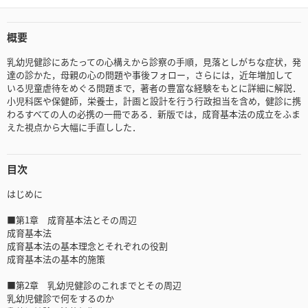
概要
乳幼児健診にあたっての心構えから診察の手順，見落としがちな症状，発
達の診かた，母親の心の問題や事後フォロー，さらには，近年増加して
いる児童虐待をめぐる問題まで，著者の豊富な経験をもとに詳細に解説．
小児科医や保健師，栄養士，計画と設計を行う行政担当を含め，健診に携
わるすべての人の必携の一冊である．新版では，成育基本法の成立をふま
えた視点から大幅に手直しした．
目次
はじめに
■第1章 成育基本法とその周辺
成育基本法
成育基本法の基本理念とそれぞれの役割
成育基本法の基本的施策
■第2章 乳幼児健診のこれまでとその周辺
乳幼児健診で何をするのか