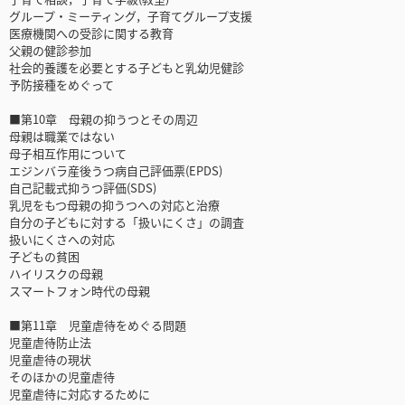
グループ・ミーティング，子育てグループ支援
医療機関への受診に関する教育
父親の健診参加
社会的養護を必要とする子どもと乳幼児健診
予防接種をめぐって
■第10章 母親の抑うつとその周辺
母親は職業ではない
母子相互作用について
エジンバラ産後うつ病自己評価票(EPDS)
自己記載式抑うつ評価(SDS)
乳児をもつ母親の抑うつへの対応と治療
自分の子どもに対する「扱いにくさ」の調査
扱いにくさへの対応
子どもの貧困
ハイリスクの母親
スマートフォン時代の母親
■第11章 児童虐待をめぐる問題
児童虐待防止法
児童虐待の現状
そのほかの児童虐待
児童虐待に対応するために