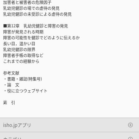
加害者と被害者の危険因子
乳幼児健診の場での虐待の発見
乳幼児健診の未受診による虐待の発見
■第12章 乳幼児健診と障害の発見
障害が発見される時期
障害の可能性を健診でどのように伝えるか
長い目，温かい目
乳幼児健診の限界
障害者手帳の取得など
これまでの経験から
参考文献
・書籍・雑誌(特集号)
・論 文
・役に立つウェブサイト
索 引
isho.jpアプリ