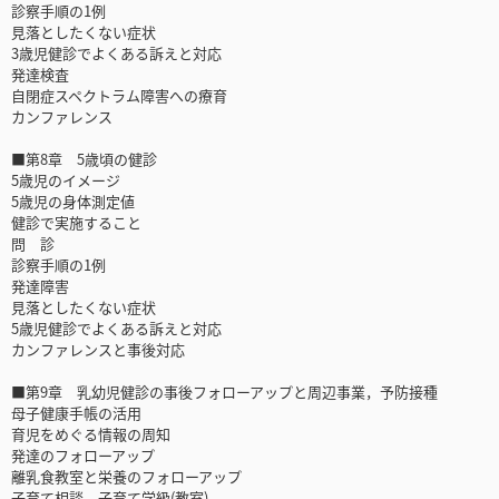
診察手順の1例
見落としたくない症状
3歳児健診でよくある訴えと対応
発達検査
自閉症スペクトラム障害への療育
カンファレンス
■第8章 5歳頃の健診
5歳児のイメージ
5歳児の身体測定値
健診で実施すること
問 診
診察手順の1例
発達障害
見落としたくない症状
5歳児健診でよくある訴えと対応
カンファレンスと事後対応
■第9章 乳幼児健診の事後フォローアップと周辺事業，予防接種
母子健康手帳の活用
育児をめぐる情報の周知
発達のフォローアップ
離乳食教室と栄養のフォローアップ
子育て相談，子育て学級(教室)