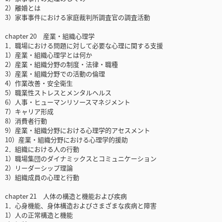
2）離婚とは
3）家事事件における家庭裁判所調査官の調査活動
chapter 20 産業・組織心理学
1．職場における問題に対して必要な心理に関する支援
1）産業・組織心理学とは何か
2）産業・組織分野の制度・法律・職種
3）産業・組織分野での活動の倫理
4）作業改善・安全衛生
5）職業性ストレスとメンタルヘルス
6）人事・ヒューマンリソースマネジメント
7）キャリア形成
8）消費者行動
9）産業・組織分野における心理学的アセスメント
10）産業・組織分野における心理学的援助
2．組織における人の行動
1）職場集団のダイナミックスとコミュニケーション
2）リーダーシップ理論
3）組織成員の心理と行動
chapter 21 人体の構造と機能および疾病
1．心身機能、身体構造およびさまざまな疾病と障害
1）人の正常構造と機能