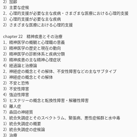
2）加齢
3）主要な症候
2．心理的支援が必要な主な疾病・さまざまな医療における心理的支援
1）心理的支援が必要な主な疾病
2）さまざまな医療における心理的支援
chapter 22 精神疾患とその治療
1．精神医学の概観と心理職の意義
1）精神医学の歴史と現在の動向
2）精神医学の診断体系と疾病分類
3）精神疾患の主な精神心理症状
4）経過論と治療論
2．神経症の概念とその解体、不安性障害などの主なサブタイプ
1）神経症の概念とその解体
2）不安と恐怖
3）不安性障害
4）強迫性障害
5）ヒステリーの概念と転換性障害・解離性障害
6）離人症
7）森田の神経質
3．統合失調症とそのスペクトラム、緊張病、悪性症候群と水中毒
1）統合失調症の概要
2）統合失調症の症候論
3）治療