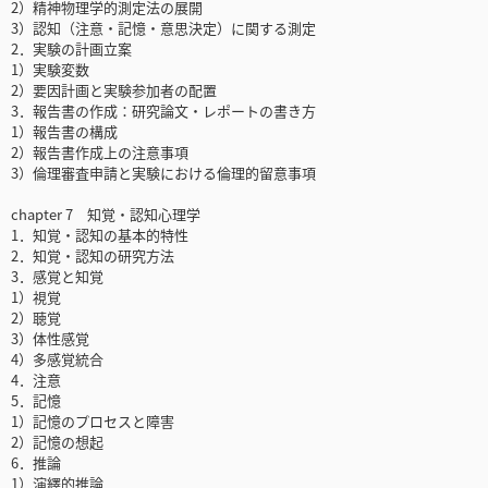
2）精神物理学的測定法の展開
3）認知（注意・記憶・意思決定）に関する測定
2．実験の計画立案
1）実験変数
2）要因計画と実験参加者の配置
3．報告書の作成：研究論文・レポートの書き方
1）報告書の構成
2）報告書作成上の注意事項
3）倫理審査申請と実験における倫理的留意事項
chapter 7 知覚・認知心理学
1．知覚・認知の基本的特性
2．知覚・認知の研究方法
3．感覚と知覚
1）視覚
2）聴覚
3）体性感覚
4）多感覚統合
4．注意
5．記憶
1）記憶のプロセスと障害
2）記憶の想起
6．推論
1）演繹的推論