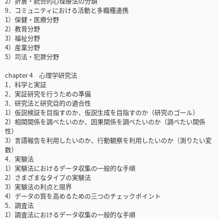
2）折衷・統合的心理療法の分類
9．コミュニティにおける活動と多職種連携
1）保健・医療分野
2）教育分野
3）福祉分野
4）産業分野
5）司法・犯罪分野
chapter 4 心理学研究法
1．科学と実証
2．実証研究を行うための準備
3．研究法と研究目的の適合性
1）仮説検証を目指すのか、仮説生成を目指すのか（研究のゴール）
2）相関関係を調べたいのか、因果関係を調べたいのか（調べたい関係
性）
3）言語報告を利用したいのか、行動観察を利用したいのか（測りたい変
数）
4．実験法
1）実験法におけるデータ収集の一般的な手順
2）さまざまなタイプの実験法
3）実験法の利点と限界
4）データの質を高めるための三つのチェックポイント
5．調査法
1）調査法におけるデータ収集の一般的な手順