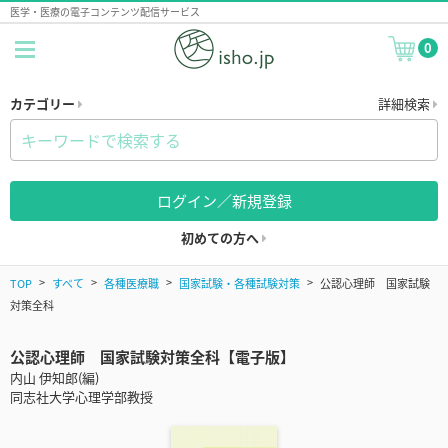
医学・医療の電子コンテンツ配信サービス
0
カテゴリー
詳細検索
ログイン／新規登録
初めての方へ
TOP
すべて
各種医療職
国家試験・各種試験対策
公認心理師 国家試験
対策全科
公認心理師 国家試験対策全科【電子版】
内山 伊知郎(編)
同志社大学心理学部教授