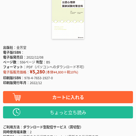
出版社
金芳堂
電子版ISBN
電子版発売日
2022/12/08
ページ数
556ページ
判型
B5
フォーマット
PDF（パソコンへのダウンロード不可）
¥5,280
電子版販売価格：
(本体¥4,800＋税10％)
印刷版ISBN
978-4-7653-1927-0
印刷版発行年月
2022/12
カートに入れる
ちょっと立ち読み
ご利用方法
ダウンロード型配信サービス（買切型）
同時使用端末数
2