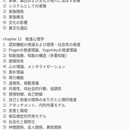
3．家族、集団および文化が個人に及ぼす影響
1）システムとしての家族
2）家族関係
3）家族療法
4）文化の影響
5）異文化適応
chapter 12 発達心理学
1．認知機能の発達および感情・社会性の発達
1）Piagetの発達理論、Vygotskyの発達理論
2）知能指数、知能の構造（多重知能）
3）感情知性
4）心の理論、メンタライゼーション
5）素朴理論
6）実行機能
7）道徳性、規範意識
8）共感性、向社会的行動、協調性
9）感情制御、自己制御
2．自己と他者の関係のあり方と心理的発達
1）アタッチメント、内的作業モデル
2）気質と環境
3）相互規定的作用モデル
4）社会化と個性化
5）仲間関係、友人関係、異性関係