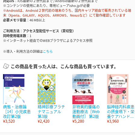
対応OS
iOS最新の２世代前まで / Android最新の２世代前まで
※コンテンツの使用にあたり、専用ビューアisho.jpが必要
※Androidは、Android２世代前の端末のうち、国内キャリア経由で販売されている端
末（Xperia、GALAXY、AQUOS、ARROWS、Nexusなど）にて動作確認しています
必要メモリ容量
46 MB以上
ご利用方法
アクセス型配信サービス（買切型）
同時使用端末数
1
※インターネット経由でのWEBブラウザによるアクセス参照
※導入・利用方法の詳細は
こちら
この商品を買った人は、こんな商品も買っています。
病態・治療論
精神診療プラチ
非特異的腰痛の
脳神経内科疾患
［14］小児疾患
ナマニュアル
運動療法［Web
の摂食嚥下・栄
改訂第2版
第3版
動画付］ 第2版
養ケアハンド...
¥3,520
¥2,420
¥5,280
¥3,960