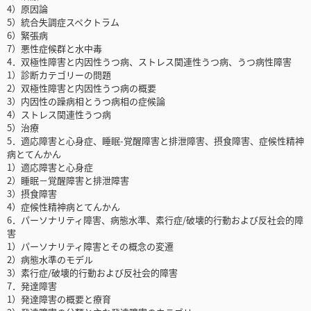
4）原因論
5）統合失調症スペクトラム
6）緊張病
7）悪性症候群と水中毒
4．双極性障害と内因性うつ病、ストレス関連性うつ病、うつ病性障害
1）診断カテゴリーの問題
2）双極性障害と内因性うつ病の概要
3）内因性の躁病相とうつ病相の症候論
4）ストレス関連性うつ病
5）治療
5．適応障害と心身症、睡眠-覚醒障害と排泄障害、摂食障害、症候性精神
病とてんかん
1）適応障害と心身症
2）睡眠－覚醒障害と排泄障害
3）摂食障害
4）症候性精神病とてんかん
6．パーソナリティ障害、病態水準、素行症/破壊的行動および反社会的障
害
1）パーソナリティ障害とその概念の変遷
2）病態水準のモデル
3）素行症/破壊的行動および反社会的障害
7．発達障害
1）発達障害の概要と療育