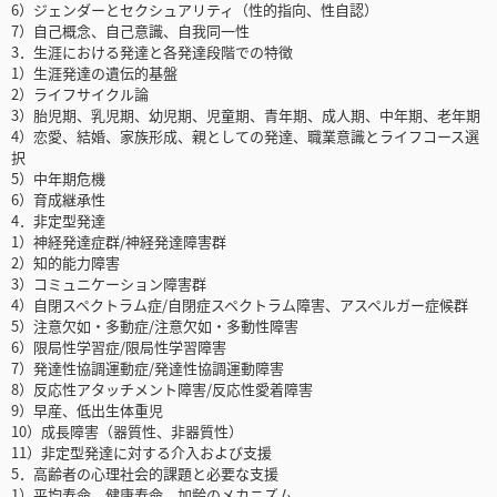
6）ジェンダーとセクシュアリティ（性的指向、性自認）
7）自己概念、自己意識、自我同一性
3．生涯における発達と各発達段階での特徴
1）生涯発達の遺伝的基盤
2）ライフサイクル論
3）胎児期、乳児期、幼児期、児童期、青年期、成人期、中年期、老年期
4）恋愛、結婚、家族形成、親としての発達、職業意識とライフコース選
択
5）中年期危機
6）育成継承性
4．非定型発達
1）神経発達症群/神経発達障害群
2）知的能力障害
3）コミュニケーション障害群
4）自閉スペクトラム症/自閉症スペクトラム障害、アスペルガー症候群
5）注意欠如・多動症/注意欠如・多動性障害
6）限局性学習症/限局性学習障害
7）発達性協調運動症/発達性協調運動障害
8）反応性アタッチメント障害/反応性愛着障害
9）早産、低出生体重児
10）成長障害（器質性、非器質性）
11）非定型発達に対する介入および支援
5．高齢者の心理社会的課題と必要な支援
1）平均寿命、健康寿命、加齢のメカニズム