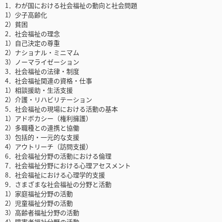
1．わが国における社会福祉の動向と社会問題
1）少子高齢化
2）貧困
2．社会福祉の理念
1）自己決定の尊重
2）ナショナル・ミニマム
3）ノーマライゼーション
3．社会福祉の法律・制度
4．社会福祉関連の資格・仕事
1）相談援助・生活支援
2）介護・リハビリテーション
5．社会福祉の現場における活動の基本
1）アドボカシー（権利擁護）
2）多職種との連携と協働
3）包括的・一元的な支援
4）アウトリーチ（訪問支援）
6．社会福祉分野の活動における倫理
7．社会福祉分野における心理アセスメント
8．社会福祉における心理学的支援
9．さまざまな社会福祉の分野と活動
1）家庭福祉分野の活動
2）児童福祉分野の活動
3）高齢者福祉分野の活動
4）障害者福祉分野の活動