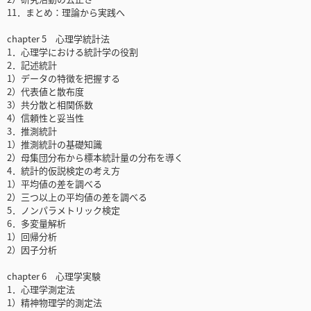
11．まとめ：理論から実践へ
chapter 5 心理学統計法
1．心理学における統計学の役割
2．記述統計
1）データの特徴を把握する
2）代表値と散布度
3）共分散と相関係数
4）信頼性と妥当性
3．推測統計
1）推測統計の基礎知識
2）母集団分布から標本統計量の分布を導く
4．統計的仮説検定の考え方
1）平均値の差を調べる
2）三つ以上の平均値の差を調べる
5．ノンパラメトリック検定
6．多変量解析
1）回帰分析
2）因子分析
chapter 6 心理学実験
1．心理学測定法
1）精神物理学的測定法