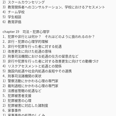
2）スクールカウンセリング
3）教育関係者へのコンサルテーション、学校におけるアセスメント
4）チーム学校
5）学生相談
6）教育評価
chapter 19 司法・犯罪心理学
1．犯罪や非行とは何か？ それはどのように扱われるのか？
2．非行・犯罪の心理学的理解
3．非行や犯罪を行った者に対する処遇
1）改善更生に向けた処遇の意味
2）刑事司法機関における処遇の仕方の留意点など
3）非行や犯罪を行った者に対する改善更生に向けての動機づけ
4）リスクアセスメントと処遇との関係
5）施設内処遇や社会内処遇の長短やその連携
4．刑事司法諸機関の実状
1）警察活動にかかわる心理の専門家
2）裁判過程にかかわる心理の専門家
3）法務省管轄の処遇など
5．犯罪被害者支援
1）犯罪被害の心理
2）犯罪被害に対応した諸制度
6．家事事件
1）家事事件の処理のしくみ