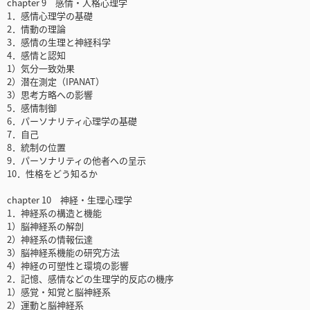
chapter 9 感情・人格心理学
1．感情心理学の基礎
2．情動の理論
3．感情の生理と神経科学
4．感情と認知
1）気分一致効果
2）潜在測定（IPANAT）
3）思考方略への影響
5．感情制御
6．パーソナリティ心理学の基礎
7．自己
8．統制の位置
9．パーソナリティの他者への呈示
10．性格をどう知るか
chapter 10 神経・生理心理学
1．神経系の構造と機能
1）脳神経系の解剖
2）神経系の情報伝達
3）脳神経系機能の研究方法
4）神経の可塑性と環境の影響
2．記憶、感情などの生理学的反応の機序
1）感覚・知覚と脳神経系
2）運動と脳神経系