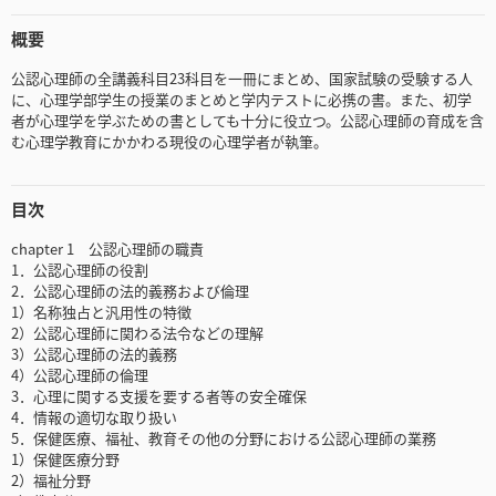
概要
公認心理師の全講義科目23科目を一冊にまとめ、国家試験の受験する人
に、心理学部学生の授業のまとめと学内テストに必携の書。また、初学
者が心理学を学ぶための書としても十分に役立つ。公認心理師の育成を含
む心理学教育にかかわる現役の心理学者が執筆。
目次
chapter 1 公認心理師の職責
1．公認心理師の役割
2．公認心理師の法的義務および倫理
1）名称独占と汎用性の特徴
2）公認心理師に関わる法令などの理解
3）公認心理師の法的義務
4）公認心理師の倫理
3．心理に関する支援を要する者等の安全確保
4．情報の適切な取り扱い
5．保健医療、福祉、教育その他の分野における公認心理師の業務
1）保健医療分野
2）福祉分野