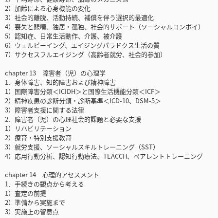
2）加齢による心身機能の変化
3）社会的離脱、活動持続、補償を伴う選択的最適化
4）喪失と悲嘆、独居・孤独、社会的サポート（ソーシャルコンボイ）
5）認知症、日常生活動作、介護、被介護
6）ウェルビーイング、エイジングパラドクス生活の質
7）サクセスフルエイジング（高齢者就労、社会的参加）
chapter 13 障害者（児）の心理学
1．身体障害、知的障害および精神障害
1）国際障害分類＜ICIDH＞と国際生活機能分類＜ICF＞
2）精神疾患の診断分類・診断基準＜ICD-10、DSM-5＞
3）障害者支援に関する法律
2．障害者（児）の心理社会的課題と必要な支援
1）リハビリテーション
2）療育・特別支援教育
3）就労支援、ソーシャルスキルトレーニング（SST）
4）応用行動分析、認知行動療法、TEACCH、ペアレントトレーニング
chapter 14 心理的アセスメント
1．手続きの観点から考える
1）査定の前提
2）準備から実施まで
3）実施上の留意点