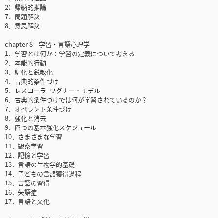
2）帰納的推論
7．問題解決
8．意思解決
chapter 8 学習・言語心理学
1．学習とは何か：学習の定義について考える
2．本能的行動
3．馴化と鋭敏化
4．古典的条件づけ
5．レスコーラ=ワグナー・モデル
6．古典的条件づけでは何が学習されているのか？
7．オペラント条件づけ
8．強化と消去
9．四つの基本強化スケジュール
10．さまざまな学習
11．観察学習
12．記憶と学習
13．言語の生物学的基礎
14．子どもの言語獲得過程
15．言語の習得
16．失語症
17．言語と文化