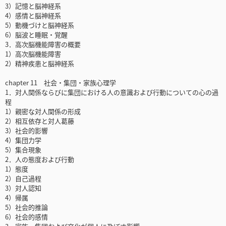
3）記憶と脳神経系
4）感情と脳神経系
5）動機づけと脳神経系
6）脳波と睡眠・覚醒
3．高次脳機能障害の概要
1）高次脳機能障害
2）精神疾患と脳神経系
chapter 11 社会・集団・家族心理学
1．対人関係ならびに集団における人の意識および行動についての心の過
程
1）親密な対人関係の形成
2）相互依存と対人葛藤
3）社会的影響
4）集団力学
5）集合現象
2．人の態度および行動
1）態度
2）自己過程
3）対人認知
4）帰属
5）社会的推論
6）社会的感情