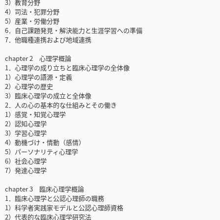
3）教育分野
4）司法・犯罪分野
5）産業・労働分野
6．自己課題発見・解決能力と生涯学習への準備
7．他職種連携および地域連携
chapter 2 心理学概論
1．心理学の成り立ちと臨床心理学の全体像
1）心理学の語源・定義
2）心理学の歴史
3）臨床心理学の成立と全体像
2．人の心の基本的な仕組みとその働き
1）感覚・知覚心理学
2）認知心理学
3）学習心理学
4）動機づけ・情動（感情）
5）パーソナリティ心理学
6）社会心理学
7）発達心理学
chapter 3 臨床心理学概論
1．臨床心理学と公認心理師の職務
1）科学者実践家モデルと公認心理師資格
2）代表的な臨床心理学研究法