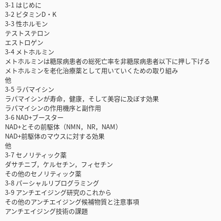
3-1 はじめに
3-2 ビタミンD・K
3-3 性ホルモン
テストステロン
エストロゲン
3-4 メトホルミン
メトホルミンは糖尿病患者の総死亡率を非糖尿病患者以下に押し下げる
メトホルミンを老化治療薬として用いていくための取り組み
他
3-5 ラパマイシン
ラパマイシンが寿命，健康，そして美容に及ぼす効果
ラパマイシンの作用機序と副作用
3-6 NAD+ブースター
NAD+とその前駆体（NMN，NR，NAM）
NAD+前駆体のマウスに対する効果
他
3-7 セノリティック薬
ダサチニブ，ケルセチン，フィセチン
その他のセノリティック薬
3-8 パーシャルリプログラミング
3-9 アンチエイジング研究のこれから
その他のアンチエイジング候補物質と注意事項
アンチエイジング技術の課題