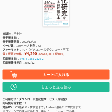
出版社
羊土社
電子版ISBN
電子版発売日
2022/12/08
ページ数
160ページ
判型
A5
フォーマット
PDF（パソコンへのダウンロード不可）
¥4,290
電子版販売価格：
(本体¥3,900＋税10％)
印刷版ISBN
978-4-7581-2126-2
印刷版発行年月
2022/12
カートに入れる
ちょっと立ち読み
ご利用方法
ダウンロード型配信サービス（買切型）
同時使用端末数
3
対応OS
iOS最新の２世代前まで / Android最新の２世代前まで
※コンテンツの使用にあたり、専用ビューアisho.jpが必要