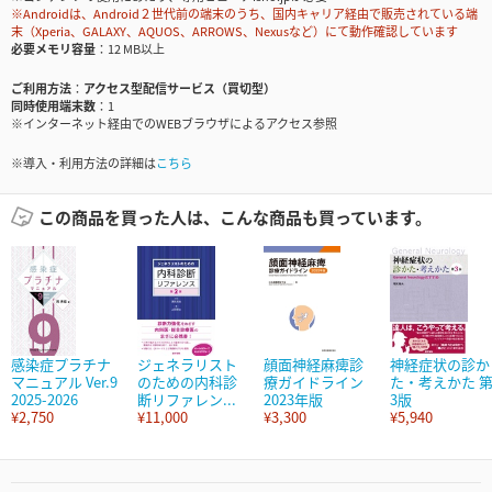
※Androidは、Android２世代前の端末のうち、国内キャリア経由で販売されている端
末（Xperia、GALAXY、AQUOS、ARROWS、Nexusなど）にて動作確認しています
必要メモリ容量
12 MB以上
ご利用方法
アクセス型配信サービス（買切型）
同時使用端末数
1
※インターネット経由でのWEBブラウザによるアクセス参照
※導入・利用方法の詳細は
こちら
この商品を買った人は、こんな商品も買っています。
感染症プラチナ
ジェネラリスト
顔面神経麻痺診
神経症状の診か
マニュアル Ver.9
のための内科診
療ガイドライン
た・考えかた 
2025-2026
断リファレン...
2023年版
3版
¥2,750
¥11,000
¥3,300
¥5,940