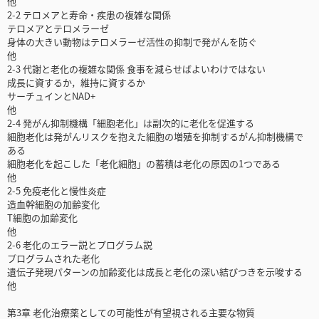
他
2-2 テロメアと寿命・疾患の複雑な関係
テロメアとテロメラーゼ
身体の大きい動物はテロメラーゼ活性の抑制で発がんを防ぐ
他
2-3 代謝と老化の複雑な関係 食事を減らせばよいわけではない
成長に資するか，維持に資するか
サーチュインとNAD+
他
2-4 発がん抑制機構「細胞老化」は副次的に老化を促進する
細胞老化は発がんリスクを抱えた細胞の増殖を抑制するがん抑制機構で
ある
細胞老化を起こした「老化細胞」の蓄積は老化の原因の1つである
他
2-5 免疫老化と慢性炎症
造血幹細胞の加齢変化
T細胞の加齢変化
他
2-6 老化のエラー説とプログラム説
プログラムされた老化
遺伝子発現パターンの加齢変化は成長と老化の深い結びつきを示唆する
他
第3章 老化治療薬としての可能性が有望視される主要な物質