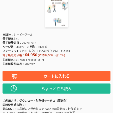
出版社
シービーアール
電子版ISBN
電子版発売日
2022/12/12
ページ数
308ページ
判型
B6変形
フォーマット
PDF（パソコンへのダウンロード不可）
¥4,950
電子版販売価格：
(本体¥4,500＋税10％)
印刷版ISBN
978-4-908083-83-9
印刷版発行年月
2022/12
カートに入れる
ちょっと立ち読み
ご利用方法
ダウンロード型配信サービス（買切型）
同時使用端末数
3
対応OS
iOS最新の２世代前まで / Android最新の２世代前まで
※コンテンツの使用にあたり、専用ビューアisho.jpが必要