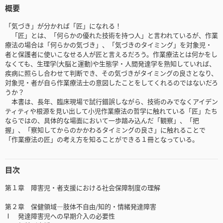
概要
「気づき」が分かれば「匠」になれる！
「匠」とは、「何らかの優れた技術を持つ人」と言われているが、作業
療法の場合は「何らかの気づき」、「気づきのタイミング」を対象児・
者と保護者に使いこなせる人が匠と言えるだろう。作業療法とは何かをし
なくても、生理学(大脳と運動)や生態学・人間発達学を熟知していれば、
疾病に照らし合わせて判断でき、その気づきがタイミングの良さとなり、
対象児・者が自ら作業療法士の意図したことをしてくれるのではないだろ
うか？
本書は、長年、臨床現場で試行錯誤しながら、技術のみでなくアイデン
ティティや根源を見い出して小児作業療法の哲学に触れている「匠」たち
ならではの、具体的な場面において一歩踏み込んだ「観察」、「把
握」、「察知してからのかかわるタイミングの良さ」に触れることで
「作業療法の匠」の考え方を知ることができる１冊となっている。
目次
第１章 障害児・者支援における社会保障制度の理解
第２章 保健領域―肢体不自由/知的・情緒発達障害
Ⅰ 発達障害児への早期介入の必要性