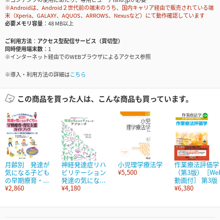
※Androidは、Android２世代前の端末のうち、国内キャリア経由で販売されている端
末（Xperia、GALAXY、AQUOS、ARROWS、Nexusなど）にて動作確認しています
必要メモリ容量
48 MB以上
ご利用方法
アクセス型配信サービス（買切型）
同時使用端末数
1
※インターネット経由でのWEBブラウザによるアクセス参照
※導入・利用方法の詳細は
こちら
この商品を買った人は、こんな商品も買っています。
月齢別 発達が
神経発達症リハ
小児理学療法学
作業療法評価学
気になる子ども
ビリテーション
¥5,500
（第3版）［We
の早期療育・...
発達の気にな...
動画付］ 第3版
¥2,860
¥4,180
¥6,380