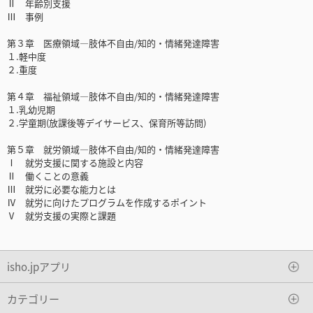
Ⅱ 年齢別支援
Ⅲ 事例
第３章 医療領域―肢体不自由/知的・情緒発達障害
１.軽中度
２.重度
第４章 福祉領域―肢体不自由/知的・情緒発達障害
１.乳幼児期
２.学童期(放課後等デイサービス、保育所等訪問)
第５章 就労領域―肢体不自由/知的・情緒発達障害
Ⅰ 就労支援に関する施設と内容
Ⅱ 働くことの意義
Ⅲ 就労に必要な能力とは
Ⅳ 就労に向けたプログラムを作成するポイント
Ⅴ 就労支援の実際と課題
isho.jpアプリ
カテゴリー