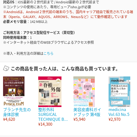
対応OS
iOS最新の２世代前まで / Android最新の２世代前まで
※コンテンツの使用にあたり、専用ビューアisho.jpが必要
※Androidは、Android２世代前の端末のうち、国内キャリア経由で販売されている端
末（Xperia、GALAXY、AQUOS、ARROWS、Nexusなど）にて動作確認しています
必要メモリ容量
142 MB以上
ご利用方法
アクセス型配信サービス（買切型）
同時使用端末数
1
※インターネット経由でのWEBブラウザによるアクセス参照
※導入・利用方法の詳細は
こちら
この商品を買った人は、こんな商品も買っています。
ブランチ先生の
整形外科
美容皮膚科ガイ
medicina
身体診察
SURGICAL
ドブック 第4版
Vol.63 No.5
¥4,620
TECHNIQUE B...
¥5,940
¥2,970
¥14,300