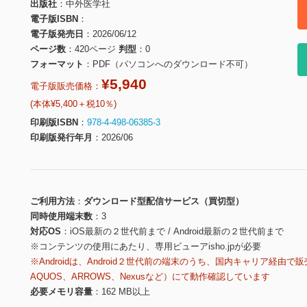
出版社
中外医学社
電子版ISBN
電子版発売日
2026/06/12
ページ数
420ページ
判型
0
フォーマット
PDF（パソコンへのダウンロード不可）
¥5,940
電子版販売価格：
(本体¥5,400＋税10％)
印刷版ISBN
978-4-498-06385-3
印刷版発行年月
2026/06
ご利用方法
ダウンロード型配信サービス（買切型）
同時使用端末数
3
対応OS
iOS最新の２世代前まで / Android最新の２世代前まで
※コンテンツの使用にあたり、専用ビューアisho.jpが必要
※Androidは、Android２世代前の端末のうち、国内キャリア経由で販
AQUOS、ARROWS、Nexusなど）にて動作確認しています
必要メモリ容量
162 MB以上