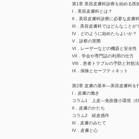
第1章 美容皮膚科診療を始める医
I．美容皮膚科とは？
II．美容皮膚科診療に必要な皮膚
III．美容皮膚科ではどんなことが
IV．どのように始めたらよいか？
V．診察の実際
VI．レーザーなどの機器と安全性
VII．学会や専門誌の利用の仕方
VIII．患者トラブルの予防と対処
IX．保険とセーフティネット
第2章 皮膚の基本―美容皮膚科を
I．皮膚の働き
コラム1 上皮—免疫微小環境（EI
II．皮膚のかたち
コラム2 経皮感作
III．皮膚のみたて
IV．皮膚と心