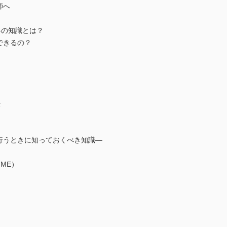
師へ
科の知識とは？
できるの？
法
行うときに知っておくべき知識―
ME）