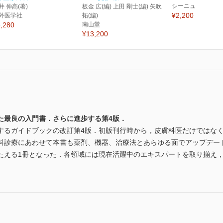
シーニュ
井 伸高(著)
板金 広(編) 上田 剛士(編) 矢吹
¥2,200
外医学社
拓(編)
,280
南山堂
¥13,200
た最良の入門書．さらに進歩する第4版．
するガイドブックの改訂第4版．初版刊行時から，皮膚科医だけではな
科診療にあわせて本書も薬剤、機器、治療法とあらゆる面でアップデー
たえる1冊となった．各領域には現在活躍中のエキスパートを取り揃え