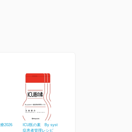
2026
ICU医の素 By system×重
症患者管理レシピ