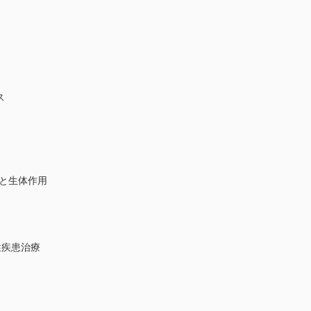
ス
類と生体作用
性疾患治療