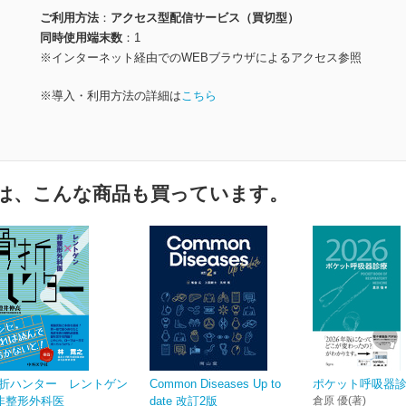
ご利用方法
アクセス型配信サービス（買切型）
同時使用端末数
1
※インターネット経由でのWEBブラウザによるアクセス参照
※導入・利用方法の詳細は
こちら
は、こんな商品も買っています。
折ハンター レントゲン
Common Diseases Up to
ポケット呼吸器診療
非整形外科医
date 改訂2版
倉原 優(著)