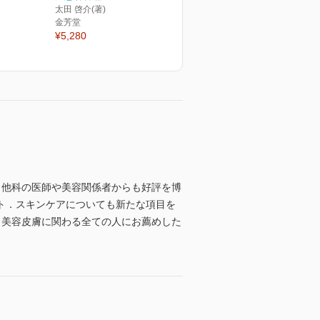
太田 啓介(著)
金芳堂
¥5,280
く他科の医師や美容関係者からも好評を博
ト．スキンケアについても新たな項目を
，美容皮膚に関わる全ての人にお薦めした