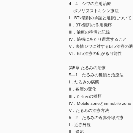
4—4 シワの注射治療
―ボツリヌストキシン療法―
I．BTx製剤の承認と選択について
II．BTx製剤の作用機序
III．治療の準備と記録
IV．施術にあたり留意すること
V．表情ジワに対するBTx治療の
VI．BTx治療の広がる可能性
第5章 たるみの治療
5—1 たるみの種類と治療法
I．たるみの病態
II．各層の変化
III．たるみの種類
IV．Mobile zoneとimmobile zone
V．たるみの治療方法
5—2 たるみの近赤外線治療
I．近赤外線
II．適応