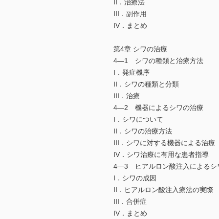
II．治療法
III．副作用
IV．まとめ
第4章 シワの治療
4—1 シワの種類と治療方法
I．発症機序
II．シワの種類と分類
III．治療
4—2 機器によるシワの治療
I．シワについて
II．シワの治療方法
III．シワに対する機器による治療
IV．シワ治療に有用な患者指導
4—3 ヒアルロン酸注入によるシ
I．シワの成因
II．ヒアルロン酸注入療法の実際
III．合併症
IV．まとめ