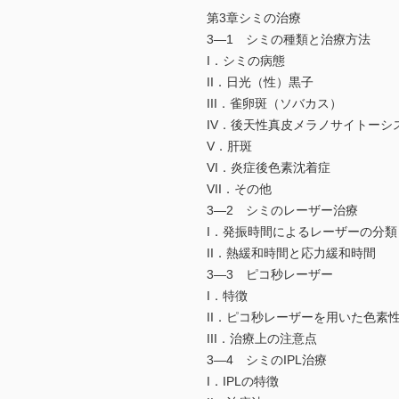
第3章シミの治療
3—1 シミの種類と治療方法
I．シミの病態
II．日光（性）黒子
III．雀卵斑（ソバカス）
IV．後天性真皮メラノサイトーシ
V．肝斑
VI．炎症後色素沈着症
VII．その他
3—2 シミのレーザー治療
I．発振時間によるレーザーの分
II．熱緩和時間と応力緩和時間
3—3 ピコ秒レーザー
I．特徴
II．ピコ秒レーザーを用いた色素
III．治療上の注意点
3—4 シミのIPL治療
I．IPLの特徴