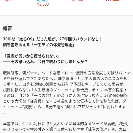
¥3,300
概要
30年間「太るOS」だった私が、27年間リバウンドなし！
脳を書き換える「一生モノの体型管理術」
「意志が弱いから痩せられない」
――その思い込み、今日で終わりにしませんか？
糖質制限、朝バナナ、ハードな筋トレ……流行の方法を試してはリバウン
ドを繰り返してきたあなたへ 。理学療法士として人体のメカニズムを知
り尽くし、自身も20kgの減量から27年間体型をキープしている著者が、
根性に頼らない「人生最後のダイエット」を伝授します 。本書が提案す
るのは、自分を「一つの会社」のように大切に扱う視点 。37兆個の細胞
という大切な「従業員」を守る社長のような気持ちで体を整えれば、ダ
イエットは“我慢”から、自分を磨く“楽しいプロジェクト”に変わります
。
本書では、忙しい毎日に取り入れやすい具体的なメソッドが満載。2週間
のリセットで素材の甘みを感じる体を取り戻す「味覚の修理」や、カロ