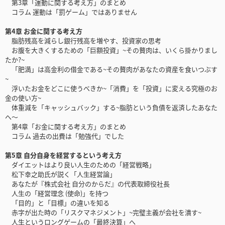
第3章「運動に関する考え方」のまとめ
コラム 運動は「罰ゲーム」ではありません
第4章 お金に関する考え方
脂肪残高を減らし銀行残高を増やす、投資家の思考
お腹を大きくするための「巨額投資」~その贅肉は、いくら掛かりまし
たか?~
「肥満」は高金利の借金である~その贅肉があなたの資産を食いつぶす
~
浮いたお金をどこに使うべきか~「消費」を「投資」に変える究極のお
金の使い方~
体重減を「キャッシュバック」する~脂肪という負債を返済したあなた
へ〜
第4章「お金に関する考え方」のまとめ
コラム 過去の出費は「勉強代」でした
第5章 自分自身を経営するという考え方
ダイエットはより良い人生のための「経営戦略」
松下幸之助氏が説く「人生経営論」
あなたが『株式会社 自分のからだ』の代表取締役社長
人生の「経営理念 (使命)」を持つ
「目的」と「目標」の違いを知る
赤字が出た時の「リスクマネジメント」~完璧主義が会社を潰す~
人生というロングゲームの「最終決算」へ