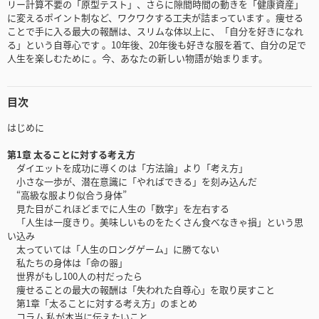
リー計算不要の「原型テスト」、さらに隙間時間の動きを「健康資産」
に変えるポイント制など、ワクワクする工夫が詰まっています 。痩せる
ことで手に入る最大の報酬は、スリムな体以上に、「自分を好きになれ
る」という自尊心です 。10年後、20年後も好きな服を着て、自分の足で
人生を楽しむために 。今、あなたの新しい物語が始まります。
目次
はじめに
第1章 太ることに対する考え方
ダイエットを成功に導くのは「方法論」より「考え方」
小さな一歩が、潜在意識に「やればできる」を刻み込んだ
“高級な服より似合う身体”
見た目がこれほどまでに人生の「数字」を左右する
「人生は一度きり。美味しいものをたくさん食べなきゃ損」という思
い込み
太っていては「人生のロングゲーム」に勝てない
私たちの身体は「命の器」
世界がもし100人の村だったら
痩せることの最大の報酬は「失われた自尊心」を取り戻すこと
第1章「太ることに対する考え方」のまとめ
コラム 私が本当に伝えたいこと