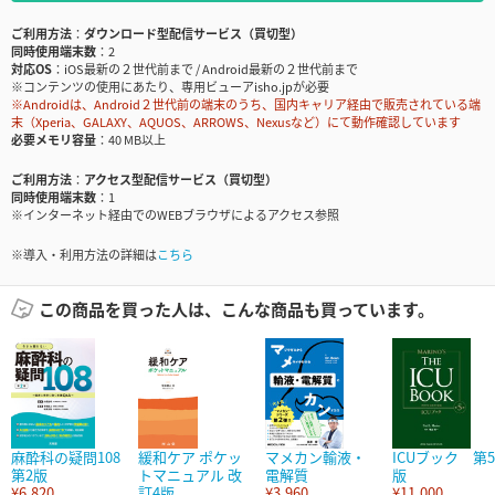
ご利用方法
ダウンロード型配信サービス（買切型）
同時使用端末数
2
対応OS
iOS最新の２世代前まで / Android最新の２世代前まで
※コンテンツの使用にあたり、専用ビューアisho.jpが必要
※Androidは、Android２世代前の端末のうち、国内キャリア経由で販売されている端
末（Xperia、GALAXY、AQUOS、ARROWS、Nexusなど）にて動作確認しています
必要メモリ容量
40 MB以上
ご利用方法
アクセス型配信サービス（買切型）
同時使用端末数
1
※インターネット経由でのWEBブラウザによるアクセス参照
※導入・利用方法の詳細は
こちら
この商品を買った人は、こんな商品も買っています。
麻酔科の疑問108
緩和ケア ポケッ
マメカン輸液・
ICUブック 第5
第2版
トマニュアル 改
電解質
版
¥6,820
訂4版
¥3,960
¥11,000