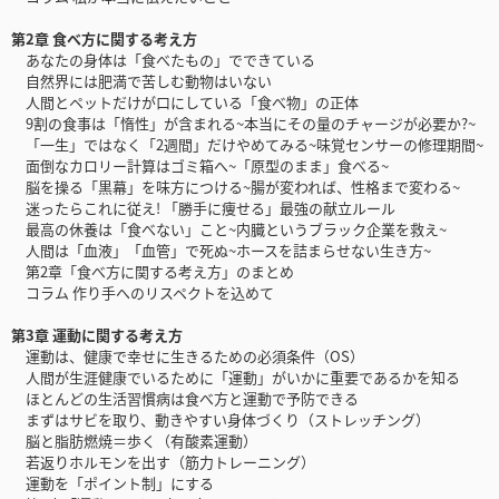
第2章 食べ方に関する考え方
あなたの身体は「食べたもの」でできている
自然界には肥満で苦しむ動物はいない
人間とペットだけが口にしている「食べ物」の正体
9割の食事は「惰性」が含まれる~本当にその量のチャージが必要か?~
「一生」ではなく「2週間」だけやめてみる~味覚センサーの修理期間~
面倒なカロリー計算はゴミ箱へ~「原型のまま」食べる~
脳を操る「黒幕」を味方につける~腸が変われば、性格まで変わる~
迷ったらこれに従え! 「勝手に痩せる」最強の献立ルール
最高の休養は「食べない」こと~内臓というブラック企業を救え~
人間は「血液」「血管」で死ぬ~ホースを詰まらせない生き方~
第2章「食べ方に関する考え方」のまとめ
コラム 作り手へのリスペクトを込めて
第3章 運動に関する考え方
運動は、健康で幸せに生きるための必須条件（OS）
人間が生涯健康でいるために「運動」がいかに重要であるかを知る
ほとんどの生活習慣病は食べ方と運動で予防できる
まずはサビを取り、動きやすい身体づくり（ストレッチング）
脳と脂肪燃焼＝歩く（有酸素運動）
若返りホルモンを出す（筋力トレーニング）
運動を「ポイント制」にする