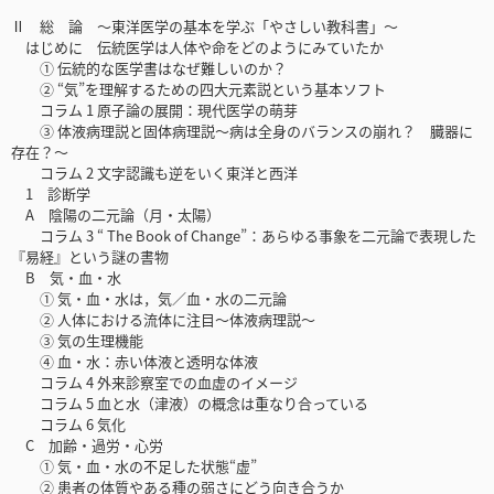
Ⅱ 総 論 ～東洋医学の基本を学ぶ「やさしい教科書」～
はじめに 伝統医学は人体や命をどのようにみていたか
① 伝統的な医学書はなぜ難しいのか？
② “気”を理解するための四大元素説という基本ソフト
コラム 1 原子論の展開：現代医学の萌芽
③ 体液病理説と固体病理説～病は全身のバランスの崩れ？ 臓器に
存在？～
コラム 2 文字認識も逆をいく東洋と西洋
1 診断学
A 陰陽の二元論（月・太陽）
コラム 3 “ The Book of Change”：あらゆる事象を二元論で表現した
『易経』という謎の書物
B 気・血・水
① 気・血・水は，気／血・水の二元論
② 人体における流体に注目～体液病理説～
③ 気の生理機能
④ 血・水：赤い体液と透明な体液
コラム 4 外来診察室での血虚のイメージ
コラム 5 血と水（津液）の概念は重なり合っている
コラム 6 気化
C 加齢・過労・心労
① 気・血・水の不足した状態“虚”
② 患者の体質やある種の弱さにどう向き合うか