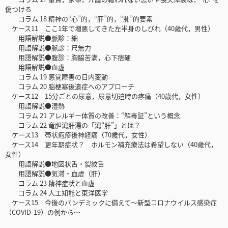
傷つける
コラム 18 精神の“心”的，“肝”的，“肺”的要素
ケース11 ここ1年で増悪してきた左半身のしびれ（40歳代，男性）
用語解説●脈診：細
用語解説●脈診：尺無力
用語解説●腹診：胸脇苦満，心下痞硬
用語解説●血虚
コラム 19 感覚障害の日内変動
コラム 20 脳梗塞後遺症へのアプローチ
ケース12 15分ごとの尿意，尿意切迫時の疼痛（40歳代，女性）
用語解説●湿熱
コラム 21 アレルギー体質の改善：“解毒証”という概念
コラム 22 竜胆瀉肝湯の「瀉“肝”」とは？
ケース13 帯状疱疹後神経痛（70歳代，女性）
ケース14 更年期症状？ ホルモン補充療法は希望しない（40歳代，
女性）
用語解説●地図状舌・裂紋舌
用語解説●気滞・血虚（肝）
コラム 23 精神症状と血虚
コラム 24 人工知能と東洋医学
ケース15 今後のパンデミックに備えて～新型コロナウイルス感染症
（COVID-19）の例から～