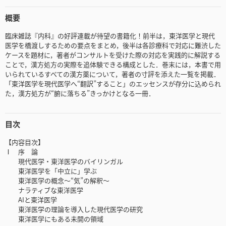
概要
臨床雑誌『内科』の好評連載が待望の書籍化！前半は，東洋医学と現代
医学を橋渡しするための要点をまとめ，後半は各診療科で対応に難渋した
ケースを題材に，著者がコンサルトを受けた際の対応を実践的に解説する
ことで，漢方処方の実際を追体験できる構成とした．巻末には，本書で用
いられているすべての漢方薬について，著者の寸評を添えた一覧を掲載．
「東洋医学を現代医学へ“翻訳”すること」のエッセンスが存分に込められ
た，漢方処方が“腑に落ちる”きっかけとなる一冊．
目次
【内容目次】
Ⅰ 序 論
現代医学・東洋医学のバイリンガル
東洋医学を「中立に」学ぶ
東洋医学の概念～“気”の解釈～
ナラティブな東洋医学
AIと東洋医学
東洋医学の理論を導入した現代医学の研究
東洋医学にもある未開の領域