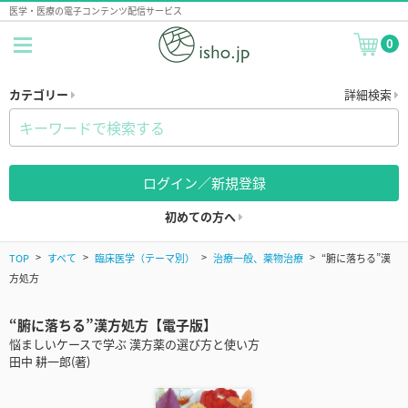
医学・医療の電子コンテンツ配信サービス
0
カテゴリー
詳細検索
ログイン／新規登録
初めての方へ
TOP
すべて
臨床医学（テーマ別）
治療一般、薬物治療
“腑に落ちる”漢
方処方
“腑に落ちる”漢方処方【電子版】
悩ましいケースで学ぶ 漢方薬の選び方と使い方
田中 耕一郎(著)