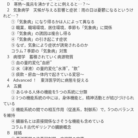
D 寒熱～風呂を沸かすことに例えると…？～
2 気象病学 天候が与える影響と症状：雨の日は憂鬱になるというけ
れど…？
①「気象病」になり得るかは人によって異なる
② 職業，職場環境，居住環境，季節も「気象病」に関係
③「気象病」の誘因は複合し得る
④「気象病」の引き起こす症状
⑤ なぜ，気象により症状が誘発されるのか
コラム 7 季節の「気象病」対策
3 病理学 蓄積されていく病源物質
① 血の量的変化“血瘀”
② 水（津液）の量的変化“水滞”，“飲”
③ 痰飲・瘀血～体内で起きている変容～
4 Advanced ！ 東洋医学的に病態を捉える
A 五臓
① あらゆる人体の機能を5 つの系統に分類
② 1つの機能系統の中には，身体機能と，精神活動とが結びづけられ
ている
③ 機能系統の間での相互作用（促進系，制御系）で，5つのバランス
を維持
④ 臓器名とは直接関係なさそうな機能も含めている
コラム 8 古代ギリシアの臓腑概念
B 経絡