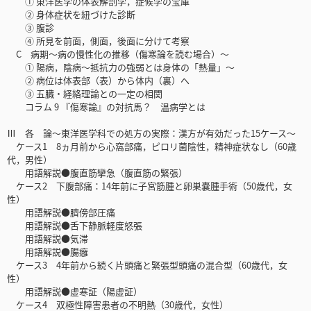
① 東洋医学の体表解剖学，症候学の宝庫
② 身体症状を紐づけた診断
③ 腹診
④ 所見を前面，側面，後面に分けて考察
C 病期～病の慢性化の推移（傷寒論を読む場合）～
① 陽病，陰病～抵抗力の強弱とは身体の「熱量」～
② 病位は体表部（表）から体内（裏）へ
③ 五臓・経絡理論との一定の相関
コラム 9 『傷寒論』の対抗馬？ 温病学とは
Ⅲ 各 論～東洋医学科での処方の実際：漢方が有効だった15ケース～
ケース1 8ヵ月前から心窩部痛，ピロリ菌陰性，精神症状なし（60歳
代，男性）
用語解説●腹直筋攣急（腹直筋の緊張）
ケース2 下腹部痛：14年前に子宮筋腫と卵巣嚢腫手術（50歳代，女
性）
用語解説●臍傍部圧痛
用語解説●舌下静脈軽度怒張
用語解説●気滞
用語解説●腸癰
ケース3 4年前から続く片頭痛と緊張型頭痛の混合型（60歳代，女
性）
用語解説●虚寒証（陽虚証）
ケース4 双極性障害患者の不明熱（30歳代，女性）