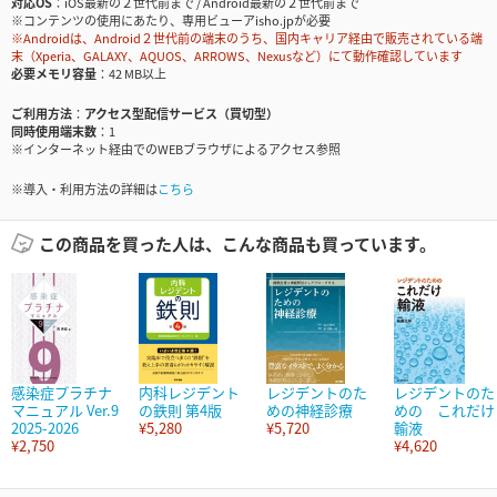
対応OS
iOS最新の２世代前まで / Android最新の２世代前まで
※コンテンツの使用にあたり、専用ビューアisho.jpが必要
※Androidは、Android２世代前の端末のうち、国内キャリア経由で販売されている端
末（Xperia、GALAXY、AQUOS、ARROWS、Nexusなど）にて動作確認しています
必要メモリ容量
42 MB以上
ご利用方法
アクセス型配信サービス（買切型）
同時使用端末数
1
※インターネット経由でのWEBブラウザによるアクセス参照
※導入・利用方法の詳細は
こちら
この商品を買った人は、こんな商品も買っています。
感染症プラチナ
内科レジデント
レジデントのた
レジデントのた
マニュアル Ver.9
の鉄則 第4版
めの神経診療
めの これだけ
2025-2026
¥5,280
¥5,720
輸液
¥2,750
¥4,620