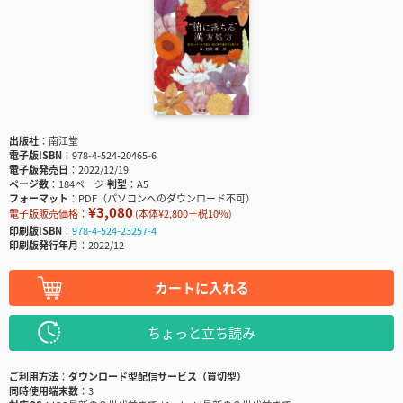
出版社
南江堂
電子版ISBN
978-4-524-20465-6
電子版発売日
2022/12/19
ページ数
184ページ
判型
A5
フォーマット
PDF（パソコンへのダウンロード不可）
¥3,080
電子版販売価格：
(本体¥2,800＋税10％)
印刷版ISBN
978-4-524-23257-4
印刷版発行年月
2022/12
カートに入れる
ちょっと立ち読み
ご利用方法
ダウンロード型配信サービス（買切型）
同時使用端末数
3