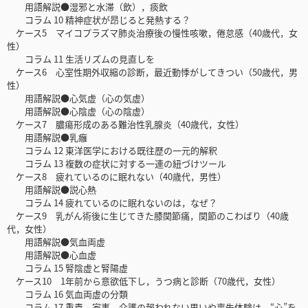
用語解説●湿邪と水滞（飲），痰飲
コラム 10 精神症状が昂じると発熱する？
ケース5 マイコプラズマ肺炎治療後の慢性咳嗽，倦怠感（40歳代，女
性）
コラム 11 生活リズムの見直しを
ケース6 心室性期外収縮の診断，最近動悸がしてきつい（50歳代，男
性）
用語解説●心気虚（心の気虚）
用語解説●心陰虚（心の陰虚）
ケース7 膿瘍形成のある難治性乳腺炎（40歳代，女性）
用語解説●乳癰
コラム 12 東洋医学における既往歴の一元的解釈
コラム 13 複数の症状に対する一連の紐づけツール
ケース8 疲れているのに眠れない（40歳代，男性）
用語解説●説心熱
コラム 14 疲れているのに眠れないのは，なぜ？
ケース9 乳がん術後に生じてきた膝関節痛，関節のこわばり（40歳
代，女性）
用語解説●気血両虚
用語解説●心血虚
コラム 15 腎陰虚と腎陽虚
ケース10 1年前から意欲低下し，うつ病と診断（70歳代，女性）
コラム 16 気血両虚の分類
コラム 17 重責，家事，介護の報われない思いや喪失体験は，“心”を