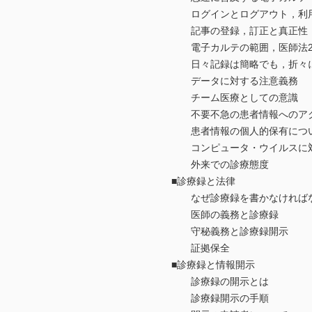
ログインとログアウト，利
記事の登録，訂正と真正性
電子カルテの範囲，医師法24
日々記録は簡略でも，折々に
データに対する注意義務
チーム医療としての意識
不要不急の患者情報へのアク
患者情報の個人的保有につい
コンピュータ・ウイルスに対
外来での診療態度
■診療録と法律
なぜ診療録を書かなければな
医師の義務と診療録
守秘義務と診療録開示
証拠保全
■診療録と情報開示
診療録の開示とは
診療録開示の手順