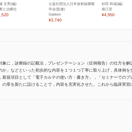
塚 文男(編)
公益社団法人日本放射線腫瘍
杉田 和成(編)
断と治療社
学会(監修)
南江堂
,520
Gakken
¥4,950
¥3,740
対象に，診療録の記載法，プレゼンテーション（症例報告）の仕方を解
のか」などといった初歩的な内容を１つ１つ丁寧に取り上げ，具体例を
新規項目として「電子カルテの使い方・書き方」，「セミナーでのプ
」の章を新たに設けることで，内容を充実化させた。これから臨床実習