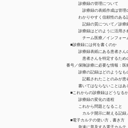
診療録の管理について
診療録の表紙作成は管理の第一
わかりやすく信頼性のある診
記録の質について／診療録を
診療録はどのように活用さ
チーム医療／インフォームド
■診療録には何を書くのか
診療録表紙にある患者さんの
患者さんを特定するための情報
番号／保険診療に必要な情報：医
診療の記録はどのようなも
記載されたことのみが患者さ
書いてはならないことはあ
■これからの診療録はどうなる
診療録の変化の道程
これから問題となること
カルテ開示に耐える記録／保
■電子カルテの使い方，書き方
急速に普及する電子カルテ