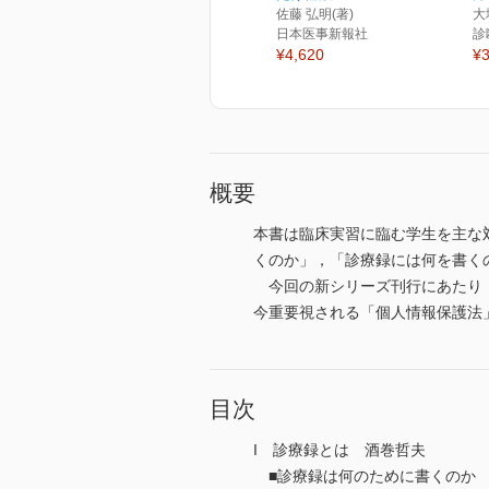
佐藤 弘明(著)
大
日本医事新報社
診
¥4,620
¥3
概要
本書は臨床実習に臨む学生を主な
くのか」，「診療録には何を書く
今回の新シリーズ刊行にあたり，
今重要視される「個人情報保護法
目次
I 診療録とは 酒巻哲夫
■診療録は何のために書くのか