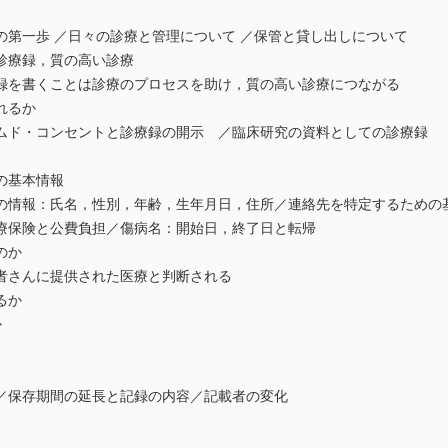
歩 ／日々の診療と管理について ／保管と貸し出しについて
療録，質の高い診療
書くことは診療のプロセスを助け，質の高い診療につながる
れるか
・コンセントと診療録の開示 ／臨床研究の資料としての診療録
基本情報
：氏名，性別，年齢，生年月日，住所／連絡先を特定するための基
療保険と公費負担／傷病名：開始日，終了日と転帰
のか
んに提供された医療と判断される
るか
か
存期間の延長と記録の内容／記載者の変化