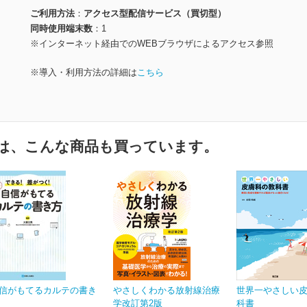
ご利用方法
アクセス型配信サービス（買切型）
同時使用端末数
1
※インターネット経由でのWEBブラウザによるアクセス参照
※導入・利用方法の詳細は
こちら
は、こんな商品も買っています。
信がもてるカルテの書き
やさしくわかる放射線治療
世界一やさしい
学改訂第2版
科書