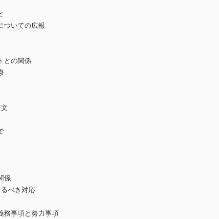
と
ついての広報
との関係
療
部好文
で
関係
るべき対応
務事項と努力事項