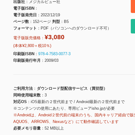
出版社
メジカルビュー社
電子版ISBN
電子版発売日
2022/12/19
ページ数
152ページ
判型
B5
フォーマット
PDF（パソコンへのダウンロード不可）
¥3,080
電子版販売価格：
(本体¥2,800＋税10％)
印刷版ISBN
978-4-7583-0077-3
印刷版発行年月
2009/03
ご利用方法
ダウンロード型配信サービス（買切型）
同時使用端末数
3
対応OS
iOS最新の２世代前まで / Android最新の２世代前まで
※コンテンツの使用にあたり、専用ビューアisho.jpが必要
※Androidは、Android２世代前の端末のうち、国内キャリア経由で販
AQUOS、ARROWS、Nexusなど）にて動作確認しています
必要メモリ容量
52 MB以上