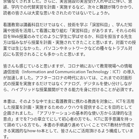
余儀なくされました。さらに、実習施設の実習受け入れ中止に伴い、急
遽、学内での代替実習を計画・実施するなど、次々と難題が降りかかり、
読者の皆さんは大変な思いをされたのではないでしょうか。
看護教育は講義科目だけではなく、技術を学ぶ「演習科目」、学んだ知
識や技術を活用して看護に取り組む「実習科目」があります。それらの科
目をWeb授業のみでどのように学生に学ばせるか、科目を担当する先生
方は悩みながら授業を計画・実施されてきたことと思います。対面での授
業では生じなかった、パソコンやネットワークなどの種々なトラブル対
応にも苦労されることも多かったと思います。
皆さんも感じていると思いますが、コロナ禍において教育現場への情報
通信技術（Information and Communication Technology：ICT）の導入
が加速しました。アフターコロナの時代においては、これまでの対面形
式の授業を実施するだけではなくアナログ、デジタルを使い分けしなが
ら、ハイブリッドな授業展開ができる能力を身に付けることが必須です。
本書は、そのような中で主に看護教育に携わる教員を対象に、ICTを活用
した授業を計画・実施するためのノウハウを提供することを目的として
企画されました。「アプリケーションの基本的な使い方から法律的な注
意点」までを7つの章立てにして初心者の方でも、ICTに苦手意識を持っ
て諦めている方でも、本書の手順通り進めていくことでICT教材が作成で
きる実践的なhow-to本として、皆さんにご活用頂けるよう構成していま
す。