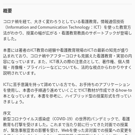
概要
コロナ禍を経て、大きく変わろうとしている看護教育。情報通信技術
（Information and Communication Technology：ICT）を使った教育方
法がわかり、授業の幅が広がる・看護教育教員のサポートブックが登場し
ました。
本書には著者のICT教育の経験や看護教育現場のICTの最新の知見が盛り
込まれており、コロナ禍やアフターコロナも見据えた看護教育・実習の内
容になっています。また、ICT導入の際の注意点として、著作権、個人情
報・肖像権・プライバシーなどについても、法的な視点からわかりやすく
説明されています。
ICTに苦手意識を持って諦めている方でも、お手持ちのアプリケーション
を使用し、本書の手順通り進めていくことでICT教材が作成できるhow-to
本となっています。本書を参考に、ハイブリッド型の授業形式を作ってい
きましょう。
序文
新型コロナウイルス感染症（COVID-19）の世界的パンデミックで、看護
教育も打撃を受けました。これまで当たり前に行ってきた対面での授業
が、緊急事態宣言の影響を受け、Webを使った非対面での授業への変更を