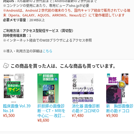
対応OS
iOS最新の２世代前まで / Android最新の２世代前まで
※コンテンツの使用にあたり、専用ビューアisho.jpが必要
※Androidは、Android２世代前の端末のうち、国内キャリア経由で販売されている端
末（Xperia、GALAXY、AQUOS、ARROWS、Nexusなど）にて動作確認しています
必要メモリ容量
28 MB以上
ご利用方法
アクセス型配信サービス（買切型）
同時使用端末数
1
※インターネット経由でのWEBブラウザによるアクセス参照
※導入・利用方法の詳細は
こちら
この商品を買った人は、こんな商品も買っています。
臨床画像 Vol.39
肝胆膵の画像診
消化器 画像診断
新 胸部画像診
No.14
断 ─CT・MRIを
の勘ドコロNEO
断の勘ドコロ
¥5,500
中心に─ 改訂...
¥7,480
¥9,900
¥8,690