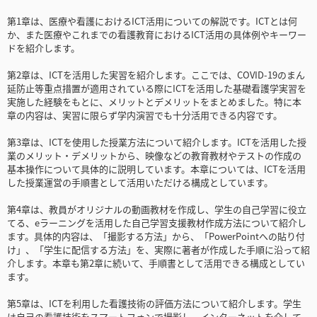
第1章は、医療や看護におけるICT活用についての解説です。ICTとは何
か、また医療やこれまでの看護教育におけるICT活用の具体例やキーワー
ドを紹介します。
第2章は、ICTを活用した実習を紹介します。ここでは、COVID-19のまん
延防止等重点措置が適用されている際にICTを活用した基礎看護学実習を
実施した経験をもとに、メリットとデメリットをまとめました。特に本
章の内容は、実習に限らず学内演習でも十分活用できる内容です。
第3章は、ICTを使用した授業方法について紹介します。ICTを活用した授
業のメリット・デメリットから、映像などの教育教材やテストの作成の
基本操作について具体的に説明しています。本章については、ICTを活用
した授業運営の手順書として活用いただける構成としています。
第4章は、教員がオリジナルの動画教材を作成し、学生の自己学習に役立
てる、eラーニングを活用した自己学習支援教材作成方法について紹介し
ます。具体的内容は、「撮影する方法」から、「PowerPointへの貼り付
け」、「学生に配信する方法」を、実際に著者が作成した手順に沿って紹
介します。本章も第2章に続いて、手順書として活用できる構成としてい
ます。
第5章は、ICTを利用した看護技術の評価方法について紹介します。学生
は自己の看護技術をスマートフォンで撮影し、インターネットを介して、