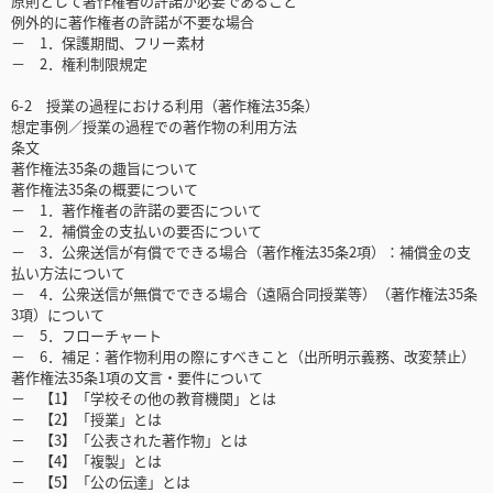
原則として著作権者の許諾が必要であること
例外的に著作権者の許諾が不要な場合
－ 1．保護期間、フリー素材
－ 2．権利制限規定
6-2 授業の過程における利用（著作権法35条）
想定事例／授業の過程での著作物の利用方法
条文
著作権法35条の趣旨について
著作権法35条の概要について
－ 1．著作権者の許諾の要否について
－ 2．補償金の支払いの要否について
－ 3．公衆送信が有償でできる場合（著作権法35条2項）：補償金の支
払い方法について
－ 4．公衆送信が無償でできる場合（遠隔合同授業等）（著作権法35条
3項）について
－ 5．フローチャート
－ 6．補足：著作物利用の際にすべきこと（出所明示義務、改変禁止）
著作権法35条1項の文言・要件について
－ 【1】「学校その他の教育機関」とは
－ 【2】「授業」とは
－ 【3】「公表された著作物」とは
－ 【4】「複製」とは
－ 【5】「公の伝達」とは