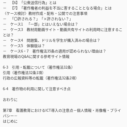
－ 【6】「公衆送信行為」とは
－ 【7】「著作権者の利益を不当に害することとなる場合」とは
〈ケース検討〉教材作成・配布・公開での注意事項
－ 「〇許される？」「×許されない？」
－ ケース1 「一部」とはいえない場合は？
－ ケース3 教材用動画サイト・動画共有サイトの利用時に注意するこ
とは？
－ ケース4 問題集、ドリルを学生が購入済みの場合は？
－ ケース5 体験版は？
－ ケース6・7 著作権法35条の適用が認められない理由は？
教育現場のQ&Aに関する参考サイト情報
6-3 引用・転載について（著作権法32条）
引用（著作権法32条1項）
行政の広報資料等の転載（著作権法32条2項）
6-4 著作物の利用に関して注意すべき点
おわりに
第7章 看護教育におけるICT導入の注意点－個人情報・肖像権・プライ
バシー－
はじめに