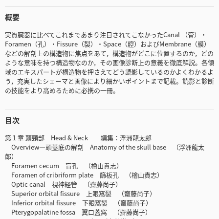
概要
実質臓器に比べてこれまであまり注目されてこなかったCanal （管）・
Foramen（孔）・Fissure（裂）・Space（腔）およびMembrane（膜）
などの解剖上の構造物に焦点をあて，構造物がどこに位置するのか，どの
ような意味を持つ構造物なのか，その画像診断上の意義を徹底解説。各領
域のエキスパートが構造物を押さえてどう読影しているのかよくわかるよ
う，充実したシェーマと画像により細かいポイントまで記載。読影と診断
の技能をより高めるために必携の一冊。
目次
第１章 頭頸部 Head & Neck 編集：浮洲龍太郎
Overview—頭蓋底の解剖 Anatomy of the skull base （浮洲龍太
郎）
Foramen cecum 盲孔 （檜山貴志）
Foramen of cribriform plate 篩板孔 （檜山貴志）
Optic canal 視神経管 （齋藤尚子）
Superior orbital fissure 上眼窩裂 （齋藤尚子）
Inferior orbital fissure 下眼窩裂 （齋藤尚子）
Pterygopalatine fossa 翼口蓋窩 （齋藤尚子）