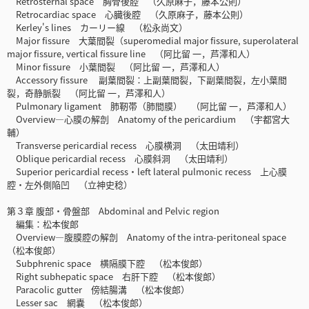
Retrosternal space 胸骨後腔 （久原麻子，藤本公則）
Retrocardiac space 心臓後腔 （久原麻子，藤本公則）
Kerley's lines カーリー線 （松永尚文）
Major fissure 大葉間裂（superomedial major fissure, superolateral
major fissure, vertical fissure line （阿比留 一，芦澤和人）
Minor fissure 小葉間裂 （阿比留 一，芦澤和人）
Accessory fissure 副葉間裂：上副葉間裂，下副葉間裂，左小葉間
裂，奇静脈裂 （阿比留 一，芦澤和人）
Pulmonary ligament 肺靭帯（肺間膜） （阿比留 一，芦澤和人）
Overview—心膜の解剖 Anatomy of the pericardium （宇都宮大
輔）
Transverse pericardial recess 心膜横洞 （太田靖利）
Oblique pericardial recess 心膜斜洞 （太田靖利）
Superior pericardial recess・left lateral pulmonic recess 上心膜
腔・左外側陥凹 （立神史稔）
第３章 腹部・骨盤部 Abdominal and Pelvic region
編集：松本俊郎
Overview―腹膜腔の解剖 Anatomy of the intra-peritoneal space
（松本俊郎）
Subphrenic space 横隔膜下腔 （松本俊郎）
Right subhepatic space 右肝下腔 （松本俊郎）
Paracolic gutter 傍結腸溝 （松本俊郎）
Lesser sac 網嚢 （松本俊郎）