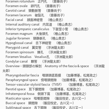
Foramen rotundum 正円孔 （齋藤尚子）
Foramen ovale 卵円孔 （齋藤尚子）
Carotid canal 頸動脈管 （齋藤尚子）
Foramen lacerum 破裂孔 （齋藤尚子）
Facial canal 顔面神経管 （檜山貴志）
Internal auditory canal 内耳道 （檜山貴志）
Inferior tympanic canaliculus 下鼓室小管 （檜山貴志）
Foramen magnum 大後頭孔 （檜山貴志）
Jugular foramen 頸静脈孔 （檜山貴志）
Hypoglossal canal 舌下神経管 （檜山貴志）
Pterygoid canal 翼突管 （浮洲龍太郎）
Foramen spinosum 棘孔 （浮洲龍太郎）
Foramen Vesalius Vesalius孔 （浮洲龍太郎）
Condylar canal 顆管 （浮洲龍太郎）
Overview—頭頸部の解剖 Anatomy of the fascia & space （浮洲龍
太郎）
Pharyngobasilar fascia 咽頭頭底筋膜 （加藤博基，松尾政之）
Parapharyngeal space 傍咽頭間隙 （加藤博基，松尾政之）
Tensor-vascular-styloid fascia（TVSF） （加藤博基，松尾政之）
Parotid space 耳下腺間隙 （加藤博基，松尾政之）
Infratemporal fossa 側頭下窩 （加藤博基，松尾政之）
Masticator space 咀嚼筋間隙 （飯田悦史，古川又一）
Buccal space 頬間隙 （飯田悦史，古川又一）
Sublingual space 舌下間隙 （飯田悦史，古川又一）