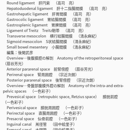
Round ligament 肝円索 （高司 亮）
Hepatoduodenal ligament 肝十二指腸間膜 （高司 亮）
Gastrohepatic ligament 肝胃間膜 （高司 亮）
Gastrocolic ligament 胃結腸間膜 （高司 亮）
Gastrosplenic ligament 胃脾間膜 （高司 亮）
Ligament of Treitz Treitz靭帯 （高司 亮）
Transverse mesocolon 横行結腸間膜 （清永麻紀）
Sigmoid mesocolon S状結腸間膜 （清永麻紀）
Small bowel mesentery 小腸間膜 （清永麻紀）
編集：後閑武彦
Overview―後腹膜腔の解剖 Anatomy of the retroperitoneal space
（扇谷芳光）
Anterior pararenal space 前腎傍腔 （扇谷芳光）
Perirenal space 腎周囲腔 （宗近次朗）
Posterior pararenal space 後腎傍腔 （宗近次朗）
Overview―骨盤部腹膜外腔の解剖 Anatomy of the intra-and extra-
pelvic spaces （一色彩子）
Prevesical space（retropubic space, Retzius space） 膀胱前腔
（一色彩子）
Perivesical space 膀胱周囲腔 （一色彩子）
Perirectal space 直腸周囲腔 （一色彩子）
Presacral space 仙骨前腔 （一色彩子）
Inguinal canal 鼡径管 （田中絵里子）
Femoral canal 大腿管 （田中絵里子）