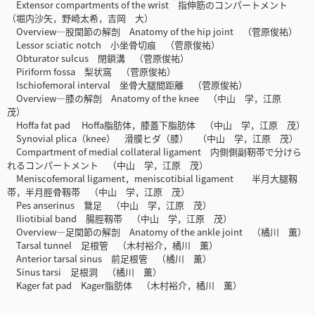
Extensor compartments of the wrist 指伸筋のコンパートメント
（堀内沙矢，野崎太希，吉岡 大）
Overview―股関節の解剖 Anatomy of the hip joint （菅原俊祐）
Lessor sciatic notch 小坐骨切痕 （菅原俊祐）
Obturator sulcus 閉鎖溝 （菅原俊祐）
Piriform fossa 梨状窩 （菅原俊祐）
Ischiofemoral interval 坐骨大腿間距離 （菅原俊祐）
Overview―膝の解剖 Anatomy of the knee （中山 学，江原
茂）
Hoffa fat pad Hoffa脂肪体，膝蓋下脂肪体 （中山 学，江原 茂）
Synovial plica（knee） 滑膜ヒダ（膝） （中山 学，江原 茂）
Compartment of medial collateral ligament 内側側副靭帯で分けら
れるコンパートメント （中山 学，江原 茂）
Meniscofemoral ligament，meniscotibial ligament 半月大腿靱
帯，半月脛骨靱帯 （中山 学，江原 茂）
Pes anserinus 鵞足 （中山 学，江原 茂）
Iliotibial band 腸脛靱帯 （中山 学，江原 茂）
Overview―足関節の解剖 Anatomy of the ankle joint （橘川 薫）
Tarsal tunnel 足根管 （木村裕介，橘川 薫）
Anterior tarsal sinus 前足根管 （橘川 薫）
Sinus tarsi 足根洞 （橘川 薫）
Kager fat pad Kager脂肪体 （木村裕介，橘川 薫）