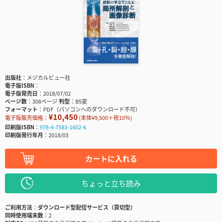
出版社
メジカルビュー社
電子版ISBN
電子版発売日
2018/07/02
ページ数
308ページ
判型
B5変
フォーマット
PDF（パソコンへのダウンロード不可）
¥10,450
電子版販売価格：
(本体¥9,500＋税10％)
印刷版ISBN
978-4-7583-1602-6
印刷版発行年月
2018/03
カートに入れる
ちょっと立ち読み
ご利用方法
ダウンロード型配信サービス（買切型）
同時使用端末数
2