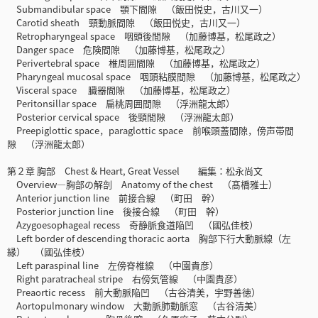
Submandibular space 顎下間隙 （飯田悦史，古川又一）
Carotid sheath 頸動脈間隙 （飯田悦史，古川又一）
Retropharyngeal space 咽頭後間隙 （加藤博基，松尾政之）
Danger space 危険間隙 （加藤博基，松尾政之）
Perivertebral space 椎周囲間隙 （加藤博基，松尾政之）
Pharyngeal mucosal space 咽頭粘膜間隙 （加藤博基，松尾政之）
Visceral space 臓器間隙 （加藤博基，松尾政之）
Peritonsillar space 扁桃周囲間隙 （浮洲龍太郎）
Posterior cervical space 後頸間隙 （浮洲龍太郎）
Preepiglottic space，paraglottic space 前喉頭蓋間隙，傍声帯間
隙 （浮洲龍太郎）
第２章 胸部 Chest & Heart, Great Vessel 編集：松永尚文
Overview—胸部の解剖 Anatomy of the chest （髙橋雅士）
Anterior junction line 前接合線 （町田 幹）
Posterior junction line 後接合線 （町田 幹）
Azygoesophageal recess 奇静脈食道陥凹 （國弘佳枝）
Left border of descending thoracic aorta 胸部下行大動脈線（左
縁） （國弘佳枝）
Left paraspinal line 左傍脊椎線 （中園貴彦）
Right paratracheal stripe 右傍気管線 （中園貴彦）
Preaortic recess 前大動脈陥凹 （古谷清美，宇野善徳）
Aortopulmonary window 大動脈肺動脈窓 （古谷清美）