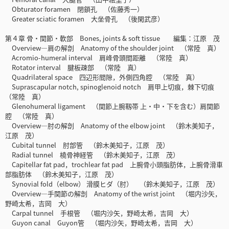
Obturator foramen 閉鎖孔 （佐藤秀一）
Greater sciatic foramen 大坐骨孔 （後閑武彦）
第４章 骨・関節・軟部 Bones, joints & soft tissue 編集：江原 茂
Overview―肩の解剖 Anatomy of the shoulder joint （常陸 真）
Acromio-humeral interval 肩峰骨頭間距離 （常陸 真）
Rotator interval 腱板疎部 （常陸 真）
Quadrilateral space 四辺形間隙，外側四角腔 （常陸 真）
Suprascapular notch, spinoglenoid notch 肩甲上切痕，棘下切痕
（常陸 真）
Glenohumeral ligament （関節上腕靱帯 上・中・下を含む）肩関節
腔 （常陸 真）
Overview―肘の解剖 Anatomy of the elbow joint （鈴木美知子，
江原 茂）
Cubital tunnel 肘部管 （鈴木美知子，江原 茂）
Radial tunnel 橈骨神経管 （鈴木美知子，江原 茂）
Capitellar fat pad，trochlear fat pad 上腕骨小頭脂肪体，上腕骨滑車
部脂肪体 （鈴木美知子，江原 茂）
Synovial fold（elbow） 滑膜ヒダ（肘） （鈴木美知子，江原 茂）
Overview―手関節の解剖 Anatomy of the wrist joint （堀内沙矢，
野崎太希，吉岡 大）
Carpal tunnel 手根管 （堀内沙矢，野崎太希，吉岡 大）
Guyon canal Guyon管 （堀内沙矢，野崎太希，吉岡 大）