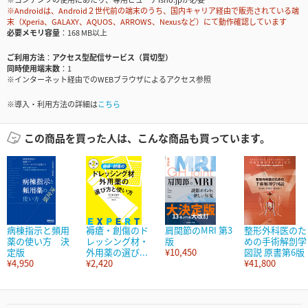
※Androidは、Android２世代前の端末のうち、国内キャリア経由で販売されている端
末（Xperia、GALAXY、AQUOS、ARROWS、Nexusなど）にて動作確認しています
必要メモリ容量
168 MB以上
ご利用方法
アクセス型配信サービス（買切型）
同時使用端末数
1
※インターネット経由でのWEBブラウザによるアクセス参照
※導入・利用方法の詳細は
こちら
この商品を買った人は、こんな商品も買っています。
病棟指示と頻用
褥瘡・創傷のド
肩関節のMRI 第3
整形外科医のた
薬の使い方 決
レッシング材・
版
めの手術解剖学
定版
外用薬の選び...
¥10,450
図説 原書第6版
¥4,950
¥2,420
¥41,800