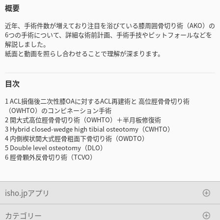
概要
近年、手術件数が増えており注目を浴びている膝周囲骨切り術（AKO）の
6つの手術について、詳細な術前計画、手術手技やピットフォールなどを
解説しました。
紙面と動画を照らし合わせることで理解が深まります。
目次
1 ACL損傷後二次性膝OAに対するACL再建術と 高位脛骨骨切り術
（OWHTO）のコンビネーション手術
2 開大式高位脛骨骨切り術（OWHTO）＋半月板修復術
3 Hybrid closed-wedge high tibial osteotomy（CWHTO）
4 内側楔状開大式脛骨粗面下骨切り術（OWDTO）
5 Double level osteotomy（DLO）
6 脛骨顆外反骨切り術（TCVO）
isho.jpアプリ
カテゴリー