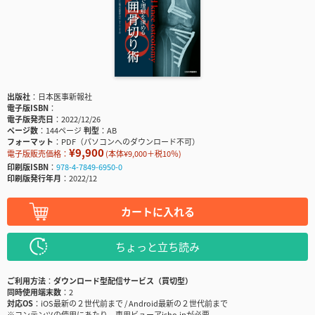
出版社
日本医事新報社
電子版ISBN
電子版発売日
2022/12/26
ページ数
144ページ
判型
AB
フォーマット
PDF（パソコンへのダウンロード不可）
¥9,900
電子版販売価格：
(本体¥9,000＋税10％)
印刷版ISBN
978-4-7849-6950-0
印刷版発行年月
2022/12
カートに入れる
ちょっと立ち読み
ご利用方法
ダウンロード型配信サービス（買切型）
同時使用端末数
2
対応OS
iOS最新の２世代前まで / Android最新の２世代前まで
※コンテンツの使用にあたり、専用ビューアisho.jpが必要