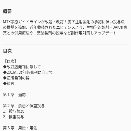
概要
MTX診療ガイドラインが改題・改訂！皮下注射製剤の承認に伴い投与法
の推奨を追加．近年蓄積されたエビデンスより，生物学的製剤・JAK阻害
薬との併用療法や，葉酸製剤の投与など副作用対策もアップデート
目次
【目次】
◆改訂版発刊に際して
◆2016年改訂版発刊に向けて
◆初版発刊の辞
◆緒言
第１章 適応
第２章 禁忌と慎重投与
1．投与禁忌
2．慎重投与
第３章 用量・用法