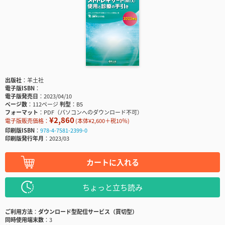
出版社
羊土社
電子版ISBN
電子版発売日
2023/04/10
ページ数
112ページ
判型
B5
フォーマット
PDF（パソコンへのダウンロード不可）
¥2,860
電子版販売価格：
(本体¥2,600＋税10％)
印刷版ISBN
978-4-7581-2399-0
印刷版発行年月
2023/03
カートに入れる
ちょっと立ち読み
ご利用方法
ダウンロード型配信サービス（買切型）
同時使用端末数
3