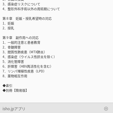
3．感染症リスクについて
4．整形外科手術以外の周術期について
第８章 妊娠・授乳希望時の対応
1．妊娠
2．授乳
第９章 副作用への対応
1．一般的注意と患者教育
2．骨髄障害
3．間質性肺疾患（MTX肺炎）
4．感染症（ウイルス性肝炎を除く）
5．消化管障害
6．肝障害（HBV再活性化を含む）
7．リンパ増殖性疾患（LPD）
8．薬物相互作用
◆索引
◆別冊【簡易版】
isho.jpアプリ