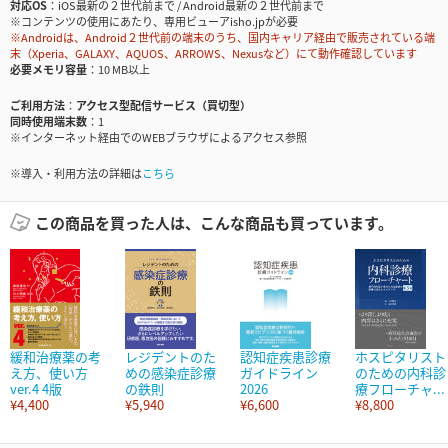
対応OS
iOS最新の２世代前まで / Android最新の２世代前まで
※コンテンツの使用にあたり、専用ビューアisho.jpが必要
※Androidは、Android２世代前の端末のうち、国内キャリア経由で販売されている端
末（Xperia、GALAXY、AQUOS、ARROWS、Nexusなど）にて動作確認しています
必要メモリ容量
10 MB以上
ご利用方法
アクセス型配信サービス（買切型）
同時使用端末数
1
※インターネット経由でのWEBブラウザによるアクセス参照
※導入・利用方法の詳細は
こちら
この商品を買った人は、こんな商品も買っています。
緩和治療薬の考
レジデントのた
認知症疾患診療
ホスピタリスト
え方、使い方
めの感染症診療
ガイドライン
のための内科診
ver.4 4版
の鉄則
2026
療フローチャ...
¥4,400
¥5,940
¥6,600
¥8,800