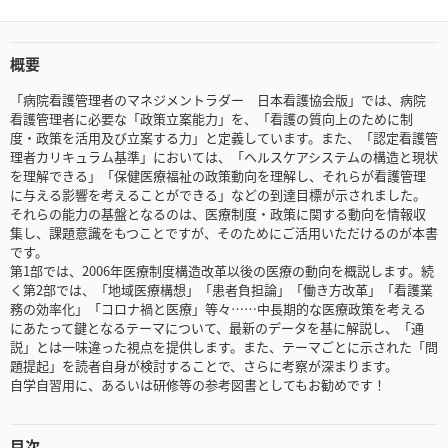
概要
「病院看護管理者のマネジメントラダー 日本看護協会版」では、病院
看護管理者に必要な「政策立案能力」を、「看護の質向上のために制
度・政策を活用及び立案する力」と定義しています。また、「認定看護管
理者カリキュラム基準」においては、「ヘルスケアシステムの構造と現状
を理解できる」「保健医療福祉の政策動向を理解し、それらが看護管理
に与える影響を考えることができる」などの到達目標が示されました。
それらの能力の基盤となるのは、医療制度・政策に関する動向を情報収
集し、課題意識をもつことですが、そのためにご活用いただけるのが本書
です。
第1部では、2006年医療制度構造改革以後の医療の動向を概説します。続
く第2部では、「地域医療構想」「患者負担論」「働き方改革」「看護業
務の効率化」「コロナ禍と医療」等々……中長期的な医療政策を考える
にあたって鍵となるテーマについて、最新のデータを基に解説し、「通
説」とは一味違った視点を提供します。また、テーマごとに示された「問
題提起」を読者自身が検討することで、さらに考察が深まります。
自学自習用に、あるいは研修等の参考図書としてもお勧めです！
目次