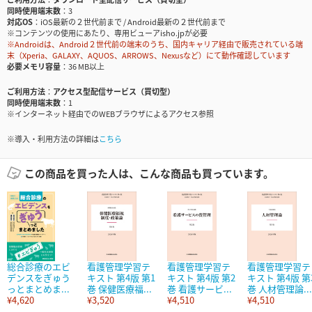
同時使用端末数
3
対応OS
iOS最新の２世代前まで / Android最新の２世代前まで
※コンテンツの使用にあたり、専用ビューアisho.jpが必要
※Androidは、Android２世代前の端末のうち、国内キャリア経由で販売されている端
末（Xperia、GALAXY、AQUOS、ARROWS、Nexusなど）にて動作確認しています
必要メモリ容量
36 MB以上
ご利用方法
アクセス型配信サービス（買切型）
同時使用端末数
1
※インターネット経由でのWEBブラウザによるアクセス参照
※導入・利用方法の詳細は
こちら
この商品を買った人は、こんな商品も買っています。
総合診療のエビ
看護管理学習テ
看護管理学習テ
看護管理学習テ
デンスをぎゅう
キスト 第4版 第1
キスト 第4版 第2
キスト 第4版 第
っとまとめま...
巻 保健医療福...
巻 看護サービ...
巻 人材管理論...
¥4,620
¥3,520
¥4,510
¥4,510