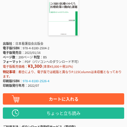
出版社
日本看護協会出版会
電子版ISBN
978-4-8180-2504-2
電子版発売日
2023/01/16
ページ数
200ページ
判型
B5
フォーマット
PDF（パソコンへのダウンロード不可）
¥3,300
電子版販売価格：
(本体¥3,000＋税10％)
特記事項
都合により、電子版では紙版と異なりP.115Columnは未収載となっており
ます。
印刷版ISBN
978-4-8180-2526-4
印刷版発行年月
2022/07
カートに入れる
ちょっと立ち読み
ご利用方法
ダウンロード型配信サービス（買切型）