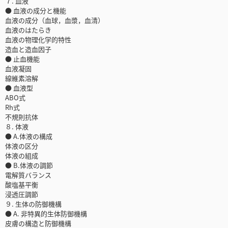
７. 血液
● 血液の成分と機能
血液の成分（血球，血漿，血清）
血液のはたらき
血液の物理化学的特性
造血と造血因子
● 止血機能
血液凝固
線維素溶解
● 血液型
ABO式
Rh式
不規則抗体
８. 体液
● A.体液の構成
体液の区分
体液の組成
● B.体液の調節
電解質バランス
酸塩基平衡
浸透圧調節
９. 生体の防御機構
● A. 非特異的生体防御機構
皮膚の構造と防御機構