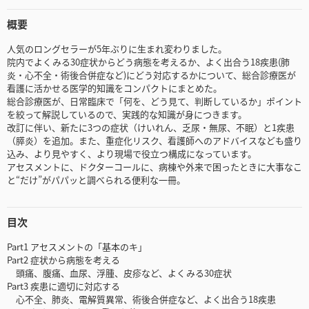
概要
人気のロングセラーが5年ぶりに生まれ変わりました。
院内でよくみる30症状からどう病態を考えるか、よく出合う18疾患(肺
炎・心不全・術後合併症など)にどう対応するかについて、総合診療医が
看護に活かせる医学的知識をコンパクトにまとめた。
総合診療医が、日常臨床で「何を、どう見て、判断しているか」ポイント
を絞って解説しているので、実践的な知識が身につきます。
改訂に伴い、新たに3つの症状（けいれん、乏尿・無尿、不眠）と1疾患
（膵炎）を追加。また、重症化リスク、看護師へのアドバイスなども盛り
込み、より見やすく、より現場で役立つ構成になっています。
アセスメントに、ドクターコールに、病棟や外来で困ったときに大事なこ
と“だけ”がパパッと調べられる便利な一冊。
目次
Part1 アセスメントの「基本のキ」
Part2 症状から病態を考える
頭痛、腹痛、血尿、浮腫、皮疹など、よくみる30症状
Part3 疾患に適切に対応する
心不全、肺炎、電解質異常、術後合併症など、よく出合う18疾患