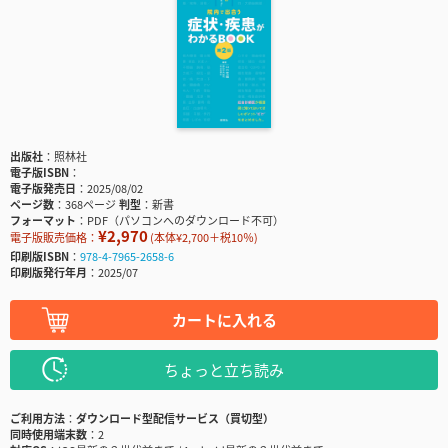
出版社
照林社
電子版ISBN
電子版発売日
2025/08/02
ページ数
368ページ
判型
新書
フォーマット
PDF（パソコンへのダウンロード不可）
¥2,970
電子版販売価格：
(本体¥2,700＋税10％)
印刷版ISBN
978-4-7965-2658-6
印刷版発行年月
2025/07
カートに入れる
ちょっと立ち読み
ご利用方法
ダウンロード型配信サービス（買切型）
同時使用端末数
2