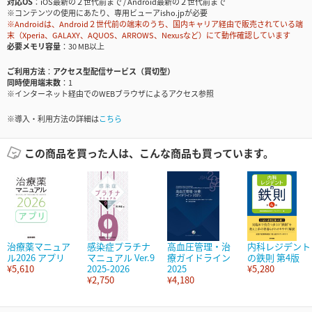
対応OS
iOS最新の２世代前まで / Android最新の２世代前まで
※コンテンツの使用にあたり、専用ビューアisho.jpが必要
※Androidは、Android２世代前の端末のうち、国内キャリア経由で販売されている端
末（Xperia、GALAXY、AQUOS、ARROWS、Nexusなど）にて動作確認しています
必要メモリ容量
30 MB以上
ご利用方法
アクセス型配信サービス（買切型）
同時使用端末数
1
※インターネット経由でのWEBブラウザによるアクセス参照
※導入・利用方法の詳細は
こちら
この商品を買った人は、こんな商品も買っています。
治療薬マニュア
感染症プラチナ
高血圧管理・治
内科レジデント
ル2026 アプリ
マニュアル Ver.9
療ガイドライン
の鉄則 第4版
¥5,610
2025-2026
2025
¥5,280
¥2,750
¥4,180