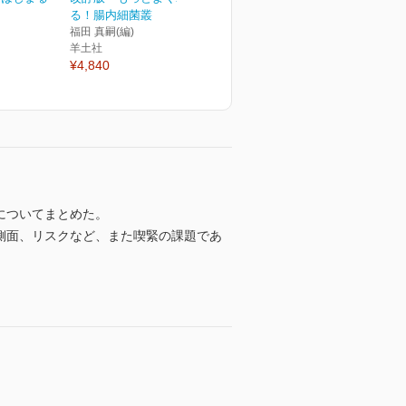
る！腸内細菌叢
福田 真嗣(編)
羊土社
¥4,840
についてまとめた。
側面、リスクなど、また喫緊の課題であ