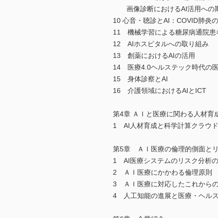
画像診断におけるAI活用への
10 心音・聴診とAI：COVID肺炎
11 機械学習による糖尿病通院患
12 AIホスピタルへの取り組み
13 創薬におけるAIの活用
14 医療4.0ヘルステック時代の
15 身体診察とAI
16 介護領域におけるAIとICT
第4章 ＡＩと医療に関わる人材育
1 AI人材育成と科学計算クラウ
第5章 ＡＩ医療の倫理的側面と
1 AI医療システムのリスク分析
2 ＡＩ医療にかかわる倫理原則
3 ＡＩ医療に対応したこれから
4 人工知能の進展と医療・ヘル