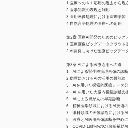
1 医療へのＡＩ応用の過去から現
2 医学知識の表現と利用
3 医用画像処理における深層学習
4 自然言語処理の医療への応用
第2章 医療AI開発のためのビッグ
1 医療画像ビッグデータクラウド
2 AI開発に向けた医療ビッグデー
第3章 AIによる医療応用への道
1 AIによる腎生検病理画像の診
2 病理におけるAIの活用の最前線
3 AIを用いた探索的医療データ
4 AI を用いた大腸内視鏡診断支
5 AIによる胃がんの早期診断
6 精神医学領域におけるAI技術
7 眼科領域の画像診断におけるA
8 医療とAI医用画像診断を中心
9 COVID-19肺炎のCT診断補助A