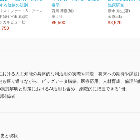
する修練の法則
疫学
臨床研究
リストファー・S・アーマ
西川 博嘉(編)
康永 秀生(著)
ド(著) 宮田 真(訳)
羊土社
金原出版
ジカルビュー社
¥5,500
¥3,520
,750
野における人工知能の具体的な利活用の実際や問題、将来への期待や課題
歴史も振り返りながら、ビッグデータ構築、医療応用、人材育成、倫理的
クの実態解明と対策におけるAI活用も含め、網羅的に把握できる1冊。
療関係者
歴史と現状