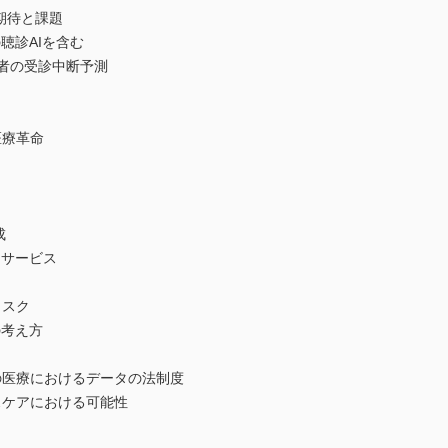
期待と課題
の聴診AIを含む
者の受診中断予測
医療革命
成
ドサービス
リスク
の考え方
の医療におけるデータの法制度
スケアにおける可能性