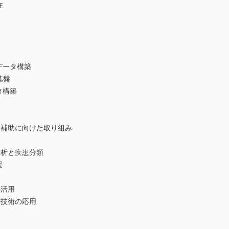
在
データ構築
基盤
タ構築
断補助に向けた取り組み
分析と疾患分類
援
の活用
I技術の応用
に
I