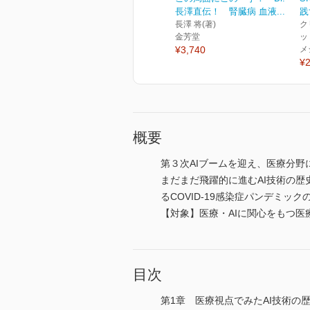
長澤直伝！ 腎臓病 血液...
践
長澤 将(著)
ク
金芳堂
ッ
¥3,740
メ
¥2
概要
第３次AIブームを迎え、医療分
まだまだ飛躍的に進むAI技術の
るCOVID-19感染症パンデミッ
【対象】医療・AIに関心をもつ医
目次
第1章 医療視点でみたAI技術の