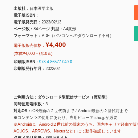
出版社
日本医学出版
電子版ISBN
電子版発売日
2023/02/13
ページ数
84ページ
判型
A4変形
フォーマット
PDF（パソコンへのダウンロード不可）
¥4,400
電子版販売価格：
(本体¥4,000＋税10％)
印刷版ISBN
978-4-86577-049-0
印刷版発行年月
2022/02
ご利用方法
ダウンロード型配信サービス（買切型）
同時使用端末数
3
対応OS
iOS最新の２世代前まで / Android最新の２世代前まで
※コンテンツの使用にあたり、専用ビューアisho.jpが必要
※Androidは、Android２世代前の端末のうち、国内キャリア経由で販
AQUOS、ARROWS、Nexusなど）にて動作確認しています
必要メモリ容量
388 MB以上