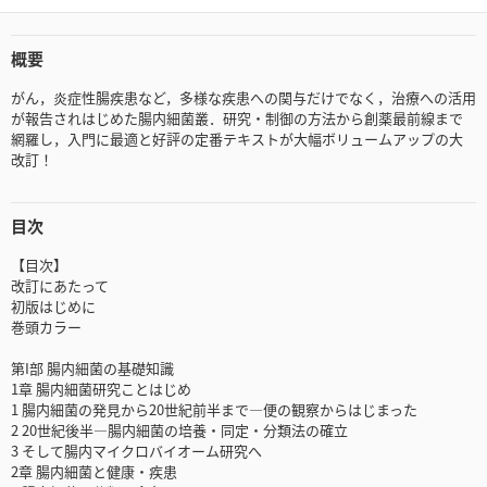
概要
がん，炎症性腸疾患など，多様な疾患への関与だけでなく，治療への活用
が報告されはじめた腸内細菌叢．研究・制御の方法から創薬最前線まで
網羅し，入門に最適と好評の定番テキストが大幅ボリュームアップの大
改訂！
目次
【目次】
改訂にあたって
初版はじめに
巻頭カラー
第I部 腸内細菌の基礎知識
1章 腸内細菌研究ことはじめ
1 腸内細菌の発見から20世紀前半まで―便の観察からはじまった
2 20世紀後半―腸内細菌の培養・同定・分類法の確立
3 そして腸内マイクロバイオーム研究へ
2章 腸内細菌と健康・疾患