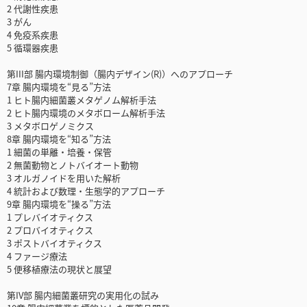
2 代謝性疾患
3 がん
4 免疫系疾患
5 循環器疾患
第III部 腸内環境制御（腸内デザイン(R)）へのアプローチ
7章 腸内環境を“見る”方法
1 ヒト腸内細菌叢メタゲノム解析手法
2 ヒト腸内環境のメタボローム解析手法
3 メタボロゲノミクス
8章 腸内環境を“知る”方法
1 細菌の単離・培養・保管
2 無菌動物とノトバイオート動物
3 オルガノイドを用いた解析
4 統計および数理・生態学的アプローチ
9章 腸内環境を“操る”方法
1 プレバイオティクス
2 プロバイオティクス
3 ポストバイオティクス
4 ファージ療法
5 便移植療法の現状と展望
第IV部 腸内細菌叢研究の実用化の試み