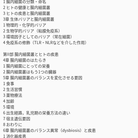
1 腸内細菌の分類・命名
2 ヒトの健康と腸内細菌叢
3 ヒトの疾患と腸内細菌叢
3章 生体バリアと腸内細菌叢
1 物理的・化学的バリア
2 生物学的バリア（粘膜免疫系）
3 環境因子としてのバリア（常在細菌）
4 免疫系の修飾（TLR・NLRなどを介した作用）
第II部 腸内細菌叢とヒトの疾患
4章 腸内細菌のはたらき
1 腸内細菌にとっての栄養
2 腸内細菌叢はもう1つの臓器
5章 腸内細菌叢のバランスを変化させる要因
1 食事
2 生活習慣
3 薬物療法
4 加齢
5 環境
6 出生経路，乳児期の栄養方法の違い
7 宿主遺伝要因
8 おわりに
6章 腸内細菌叢のバランス異常（dysbiosis）と疾患
1 消化器疾患