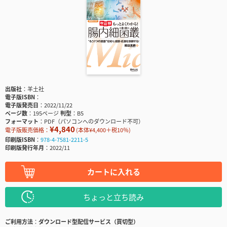
出版社
羊土社
電子版ISBN
電子版発売日
2022/11/22
ページ数
195ページ
判型
B5
フォーマット
PDF（パソコンへのダウンロード不可）
¥4,840
電子版販売価格：
(本体¥4,400＋税10％)
印刷版ISBN
978-4-7581-2211-5
印刷版発行年月
2022/11
カートに入れる
ちょっと立ち読み
ご利用方法
ダウンロード型配信サービス（買切型）