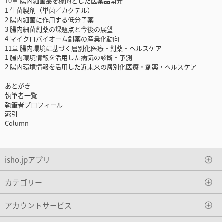
10章 腸内細菌叢を標的とした医薬品開発
1 生菌製剤（単菌／カクテル）
2 腸内細菌に作用する低分子薬
3 腸内細菌創薬の課題点と今後の展望
4 マイクロバイオーム創薬の産業化動向
11章 腸内環境に基づく層別化医療・創薬・ヘルスケア
1 腸内環境情報を活用した病気の診断・予測
2 腸内環境情報を活用した近未来の層別化医療・創薬・ヘルスケア
あとがき
執筆者一覧
執筆者プロフィール
索引
Column
isho.jpアプリ
カテゴリー
アカウントサービス