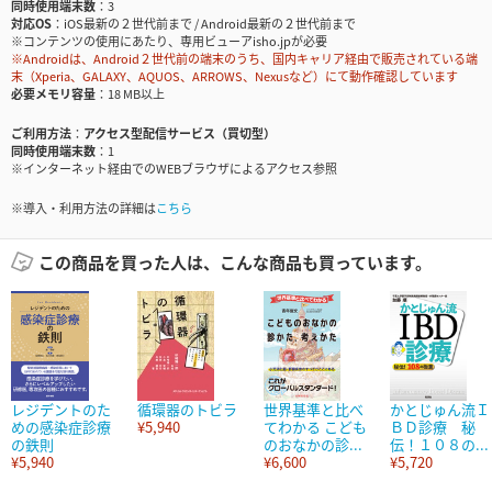
同時使用端末数
3
対応OS
iOS最新の２世代前まで / Android最新の２世代前まで
※コンテンツの使用にあたり、専用ビューアisho.jpが必要
※Androidは、Android２世代前の端末のうち、国内キャリア経由で販売されている端
末（Xperia、GALAXY、AQUOS、ARROWS、Nexusなど）にて動作確認しています
必要メモリ容量
18 MB以上
ご利用方法
アクセス型配信サービス（買切型）
同時使用端末数
1
※インターネット経由でのWEBブラウザによるアクセス参照
※導入・利用方法の詳細は
こちら
この商品を買った人は、こんな商品も買っています。
レジデントのた
循環器のトビラ
世界基準と比べ
かとじゅん流Ｉ
めの感染症診療
¥5,940
てわかる こども
ＢＤ診療 秘
の鉄則
のおなかの診...
伝！１０８の...
¥5,940
¥6,600
¥5,720