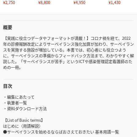
¥2,750
¥8,800
¥4,950
¥1,430
概要
【実践に役立つデータやフォーマットが満載！】コロナ禍を経て、2022
年の診療報酬改定によりサーベイランス強化加算が加わり、サーベイラン
スを実施する施設が増加している。本書では、初心者にも役立つよう
に、サーベイランスの準備からフィードバック方法まで、わかりやすく解
説した。「サーベイランスが苦手」というICTや感染管理認定看護師のた
めの一冊。
目次
・編集にあたって
・執筆者一覧
・資料ダウンロード方法
【List of Basic terms】
はじめに（用語解説）
●サーベイランスを始めるならばおさえておきたい 基本用語一覧