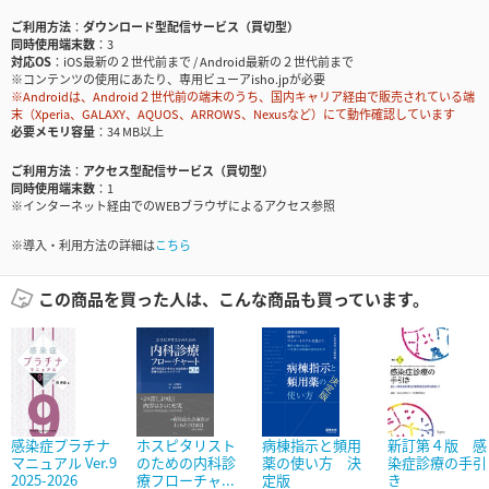
ご利用方法
ダウンロード型配信サービス（買切型）
同時使用端末数
3
対応OS
iOS最新の２世代前まで / Android最新の２世代前まで
※コンテンツの使用にあたり、専用ビューアisho.jpが必要
※Androidは、Android２世代前の端末のうち、国内キャリア経由で販売されている端
末（Xperia、GALAXY、AQUOS、ARROWS、Nexusなど）にて動作確認しています
必要メモリ容量
34 MB以上
ご利用方法
アクセス型配信サービス（買切型）
同時使用端末数
1
※インターネット経由でのWEBブラウザによるアクセス参照
※導入・利用方法の詳細は
こちら
この商品を買った人は、こんな商品も買っています。
感染症プラチナ
ホスピタリスト
病棟指示と頻用
新訂第４版 感
マニュアル Ver.9
のための内科診
薬の使い方 決
染症診療の手引
2025-2026
療フローチャ...
定版
き