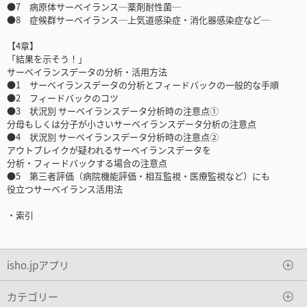
●7 病原体サーベイランス─薬剤耐性菌─
●8 症候群サーベイランス─上気道感染症・消化器感染症など─
【4章】
「結果を示そう！」
サーベイランスデータの分析・活用方法
●1 サーベイランスデータの分析とフィードバックの一般的な手順
●2 フィードバックのコツ
●3 状況別 サーベイランスデータ分析時の注意点①
分母もしくは分子が小さいサーベイランスデータ分析の注意点
●4 状況別 サーベイランスデータ分析時の注意点②
アウトブレイクが疑われるサーベイランスデータを
分析・フィードバックする場合の注意点
●5 第三者評価（病院機能評価・相互監視・医療監視など）にも
役立つサーベイランス活用法
・索引
isho.jpアプリ
カテゴリー