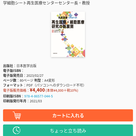
学細胞シート再生医療センターセンター長・教授
出版社
日本医学出版
電子版ISBN
電子版発売日
2023/02/27
ページ数
80ページ
判型
A4変形
フォーマット
PDF（パソコンへのダウンロード不可）
¥4,400
電子版販売価格：
(本体¥4,000＋税10％)
印刷版ISBN
978-4-86577-044-5
印刷版発行年月
2021/03
カートに入れる
ちょっと立ち読み