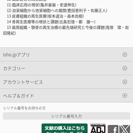
(1) 臨床応用の現状(亀井豪器・安達伸生)
(2) 自家細胞から他家細胞への展開(豊田恵利子・佐藤正人)
13 皮膚組織の再生医療(坂本道治・森本尚樹)
14 骨再生医療等の現状と課題(北条宏徳・鄭 雄一)
15 歯周組織・顎骨の再生治療の最先端研究と今後の課題(鬼塚 理・岩
田隆紀)
isho.jpアプリ
カテゴリー
アカウントサービス
ヘルプ＆ガイド
シリアル番号をお持ちの方
シリアル番号入力