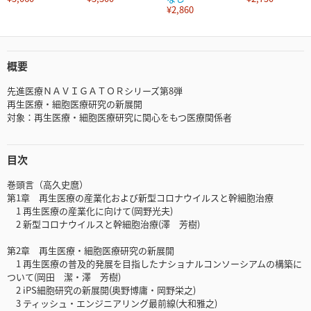
¥2,860
概要
先進医療ＮＡＶＩＧＡＴＯＲシリーズ第8弾
再生医療・細胞医療研究の新展開
対象：再生医療・細胞医療研究に関心をもつ医療関係者
目次
巻頭言（高久史麿）
第1章 再生医療の産業化および新型コロナウイルスと幹細胞治療
1 再生医療の産業化に向けて(岡野光夫)
2 新型コロナウイルスと幹細胞治療(澤 芳樹)
第2章 再生医療・細胞医療研究の新展開
1 再生医療の普及的発展を目指したナショナルコンソーシアムの構築に
ついて(岡田 潔・澤 芳樹)
2 iPS細胞研究の新展開(奥野博庸・岡野栄之)
3 ティッシュ・エンジニアリング最前線(大和雅之)