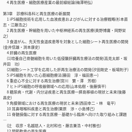
4 再生医療・細胞医療産業の最前線総論(梅澤明弘)
第3章 診療科各科と再生医療の新展開
1 iPS細胞技術を応用した血液疾患およびがんに対する治療戦略(杉本直
志・江藤浩之)
2 再生医療・幹細胞を用いた中枢神経系の再生医療(奥野博庸・岡野栄
之)
3 食道がん、先天性食道疾患等を対象とした細胞シート再生医療の開発
(金井信雄・渕本康史)
4 肝臓の再生医療
(1)培養自己骨髄細胞を用いた低侵襲肝臓再生療法の開発(高見太郎・坂
井田 功)
(2)細胞シート工学を応用した肝再生治療法の開発(汐田剛史・板場則子)
5 iPS細胞を用いた心筋細胞療法(藤田 淳・福田恵一)
6 重症心不全に対する再生治療(宮川 繁・澤 芳樹)
7 ヒトiPS細胞の呼吸器領域への応用(山本佑樹・後藤慎平)
8 糖尿病・代謝・内分泌疾患と再生医療一膵島移植の現状と未来(後藤
昌史)
9 角膜領域における再生医療の現状と未来(西田幸二・林 竜平)
10 耳鼻咽喉科疾患と再生治療(栗原 渉・小島博己)
11 脊髄損傷に対する再生医療―基礎から臨床へ向けた取り組みと課題
―
(辻 収彦・名越慈人・北村和也・藤吉兼浩・中村雅也)
12 関節軟骨の再生医療