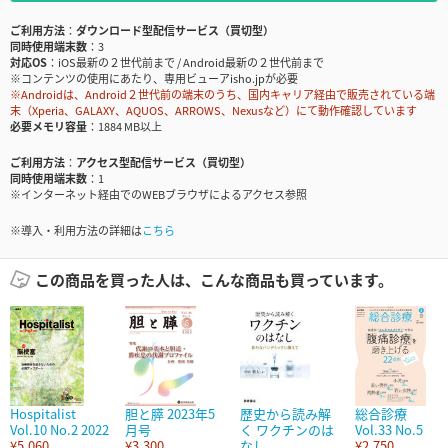
ご利用方法
ダウンロード型配信サービス（買切型）
同時使用端末数
3
対応OS
iOS最新の２世代前まで / Android最新の２世代前まで
※コンテンツの使用にあたり、専用ビューアisho.jpが必要
※Androidは、Android２世代前の端末のうち、国内キャリア経由で販売されている端
末（Xperia、GALAXY、AQUOS、ARROWS、Nexusなど）にて動作確認しています
必要メモリ容量
1884 MB以上
ご利用方法
アクセス型配信サービス（買切型）
同時使用端末数
1
※インターネット経由でのWEBブラウザによるアクセス参照
※導入・利用方法の詳細は
こちら
この商品を買った人は、こんな商品も買っています。
Hospitalist
胆と膵 2023年5
歴史から読み解
総合診療
Vol.10 No.2 2022
月号
く ワクチンのは
Vol.33 No.5
¥5,060
¥3,300
なし
¥2,750