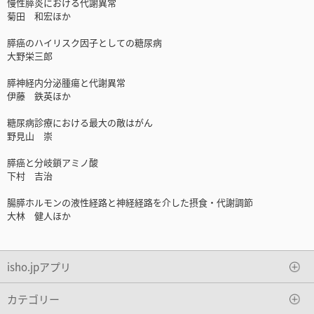
慢性膵炎における代謝異常
菊田 和宏ほか
膵癌のハイリスク因子としての糖尿病
大野栄三郎
膵神経内分泌腫瘍と代謝異常
伊藤 鉄英ほか
糖尿病診療における最大の敵はがん
野見山 崇
膵癌と分岐鎖アミノ酸
下村 吉治
腸膵ホルモンの液性経路と神経経路を介した摂食・代謝調節
大林 健人ほか
isho.jpアプリ
カテゴリー