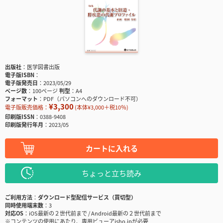
出版社
医学図書出版
電子版ISBN
電子版発売日
2023/05/29
ページ数
100ページ
判型
A4
フォーマット
PDF（パソコンへのダウンロード不可）
¥3,300
電子版販売価格：
(本体¥3,000＋税10％)
印刷版ISSN
0388-9408
印刷版発行年月
2023/05
カートに入れる
ちょっと立ち読み
ご利用方法
ダウンロード型配信サービス（買切型）
同時使用端末数
3
対応OS
iOS最新の２世代前まで / Android最新の２世代前まで
※コンテンツの使用にあたり、専用ビューアisho.jpが必要