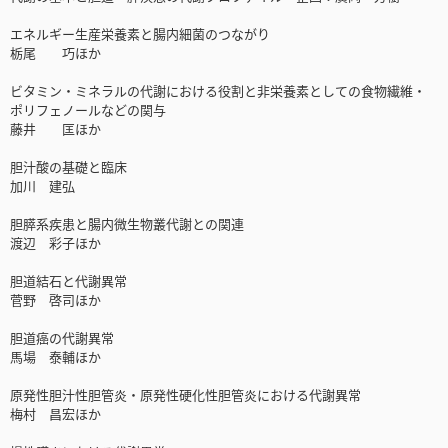
エネルギー生産栄養素と腸内細菌のつながり
栃尾 巧ほか
ビタミン・ミネラルの代謝における役割と非栄養素としての食物繊維・
ポリフェノールなどの関与
藤井 匡ほか
胆汁酸の基礎と臨床
加川 建弘
胆膵系疾患と腸内微生物叢代謝との関連
渡辺 彩子ほか
胆道結石と代謝異常
菅野 啓司ほか
胆道癌の代謝異常
馬場 泰輔ほか
原発性胆汁性胆管炎・原発性硬化性胆管炎における代謝異常
梅村 昌宏ほか