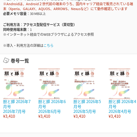
※Androidは、Android２世代前の端末のうち、国内キャリア経由で販売されている端
末（Xperia、GALAXY、AQUOS、ARROWS、Nexusなど）にて動作確認しています
必要メモリ容量
30 MB以上
ご利用方法
アクセス型配信サービス（買切型）
同時使用端末数
1
※インターネット経由でのWEBブラウザによるアクセス参照
※導入・利用方法の詳細は
こちら
巻号一覧
胆と膵 2026年7
胆と膵 2026年6
胆と膵 2026年5
胆と膵 2026年4
月号
月号
月号
月号
2026年7月号
2026年6月号
2026年5月号
2026年4月号
¥3,410
¥3,410
¥3,410
¥3,410