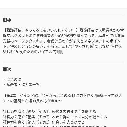
概要
【看護師長、やってみてもいいんじゃない？】看護師長は現場業務から管
理マネジメントまで病棟運営の中心的役割を担っている。本増刊では管理
業務のベーシックスキル、看護師長の心がまえとマネジメントのポイン
ト、将来ビジョンの描き方を解説。決して“やらされ感”ではない“管理を
楽しむ”師長のためのバイブル的1冊。
目次
・はじめに
・編著者・協力者一覧
【第1章 マインド編】今日からはじめる 師長力を磨く7箇条～マネジメ
ントの基礎と看護師長の心がまえ～
師長力を磨く 7箇条（その1）経験を内省する力を鍛える
師長力を磨く 7箇条（その2）本から得たことを自分の糧とする
師長力を磨く 7箇条（その3）出会いを大事にする