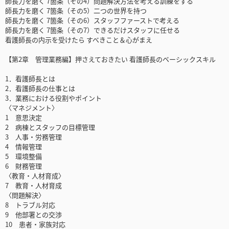
師長力を磨く 7箇条（その4）問題解決方法を考える訓練をする
師長力を磨く 7箇条（その5）二つの世界を持つ
師長力を磨く 7箇条（その6）スタッフファーストで考える
師長力を磨く 7箇条（その7）できるだけスタッフに任せる
看護師長の内示を受けたら すべきこと＆心がまえ
【第2章 管理業務編】押さえておきたい 看護師長のベーシックスキル
1．看護師長とは
2．看護師長の仕事とは
3．業務における役割やポイント
〈マネジメント〉
1 意思決定
2 病棟とスタッフの目標管理
3 人事・労務管理
4 情報管理
5 環境整備
6 財務管理
〈教育・人材育成〉
7 教育・人材育成
〈問題解決〉
8 トラブル対応
9 他部署との交渉
10 患者・家族対応