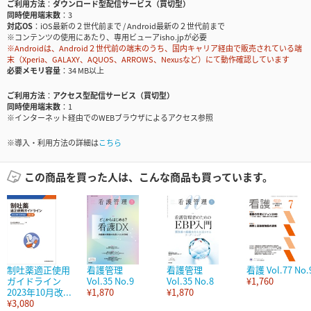
ご利用方法
ダウンロード型配信サービス（買切型）
同時使用端末数
3
対応OS
iOS最新の２世代前まで / Android最新の２世代前まで
※コンテンツの使用にあたり、専用ビューアisho.jpが必要
※Androidは、Android２世代前の端末のうち、国内キャリア経由で販売されている端
末（Xperia、GALAXY、AQUOS、ARROWS、Nexusなど）にて動作確認しています
必要メモリ容量
34 MB以上
ご利用方法
アクセス型配信サービス（買切型）
同時使用端末数
1
※インターネット経由でのWEBブラウザによるアクセス参照
※導入・利用方法の詳細は
こちら
この商品を買った人は、こんな商品も買っています。
制吐薬適正使用
看護管理
看護管理
看護 Vol.77 No.
ガイドライン
Vol.35 No.9
Vol.35 No.8
¥1,760
2023年10月改...
¥1,870
¥1,870
¥3,080