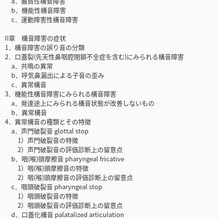
a．器質性構音障害
b．機能性構音障害
c．運動障害性構音障害
II章 構音障害の症状
1．構音障害の誤り音の分類
2．口蓋裂(先天性鼻咽腔閉鎖不全症を含む)にみられる構音障害
a．共鳴の異常
b．呼気鼻漏出による子音の歪み
c．異常構音
3．機能性構音障害にみられる構音障害
a．発達途上にみられる構音状態が改善しないもの
b．異常構音
4．異常構音の種類とその特徴
a．声門破裂音 glottal stop
1）声門破裂音の特徴
2）声門破裂音の評価診断上の留意点
b．咽(喉)頭摩擦音 pharyngeal fricative
1）咽(喉)頭摩擦音の特徴
2）咽(喉)頭摩擦音の評価診断上の留意点
c．咽頭破裂音 pharyngeal stop
1）咽頭破裂音の特徴
2）咽頭破裂音の評価診断上の留意点
d．口蓋化構音 palatalized articulation