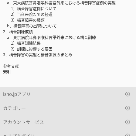
a．東大病院耳鼻咽喉科言語外来における構音障害症例の実態
1）構音障害症例について
2）当科来院までの経過
3）構音障害の種類
b．構音障害の出現について
2．構音訓練成績
a．東京病院耳鼻咽喉科言語外来における構音訓練
1）構音訓練結果
2）訓練に影響する要因
3．構音障害の実態と構音訓練のまとめ
参考文献
索引
isho.jpアプリ
カテゴリー
アカウントサービス
ヘルプ＆ガイド