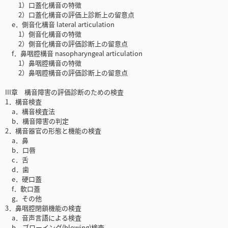
1）口蓋化構音の特徴
2）口蓋化構音の評価上診断上の留意点
e．側音化構音 lateral articulation
1）側音化構音の特徴
2）側音化構音の評価診断上の留意点
f．鼻咽腔構音 nasopharyngeal articulation
1）鼻咽腔構音の特徴
2）鼻咽腔構音の評価診断上の留意点
III章 構音障害の評価診断のための検査
1．構音検査
a．構音検査法
b．構音障害の判定
2．構音器官の形態と機能の検査
a．鼻
b．口唇
c．舌
d．歯
e．硬口蓋
f．軟口蓋
g．その他
3．鼻咽腔閉鎖機能の検査
a．音声言語による検査
b．ブローイング(blowing)検査