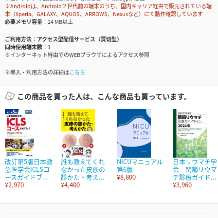
※Androidは、Android２世代前の端末のうち、国内キャリア経由で販売されている端
末（Xperia、GALAXY、AQUOS、ARROWS、Nexusなど）にて動作確認しています
必要メモリ容量
24 MB以上
ご利用方法
アクセス型配信サービス（買切型）
同時使用端末数
1
※インターネット経由でのWEBブラウザによるアクセス参照
※導入・利用方法の詳細は
こちら
この商品を買った人は、こんな商品も買っています。
改訂第5版日本救
誰も教えてくれ
NICUマニュアル
日本リウマチ学
急医学会ICLSコ
なかった皮疹の
第6版
会 関節リウマ
ースガイドブ...
診かた・考え...
¥8,800
チ診療ガイド...
¥2,970
¥4,400
¥3,960