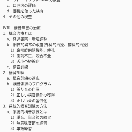
c．口腔内の評価
d．器機を使った検査
4．その他の検査
IV章 構音障害の治療
1．構音治療とは
a．経過観察・環境調整
b．器質的異常の改善(外科的治療、補綴的治療)
1）鼻咽腔閉鎖機能、瘻孔
2）歯列不正、咬合不全
3）舌小帯短縮症
c．構音訓練
2．構音訓練
a．構音訓練の適応
b．構音訓練のプログラム
1）誤り音の自覚
2）正しい構音操作の獲得
3）正しい音の習慣化
3．系統的構音訓練の方法
a．系統的構音訓練とは
1）単音、単音節の練習
2）無意味音節の練習
3）単語練習