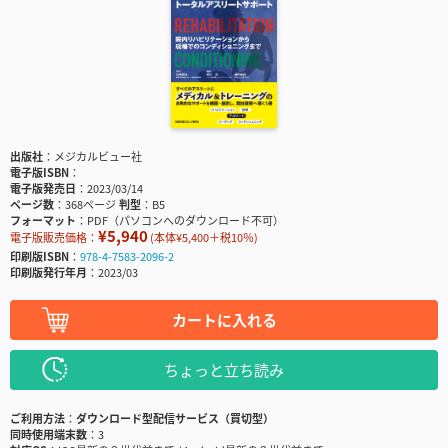
出版社
メジカルビュー社
電子版ISBN
電子版発売日
2023/03/14
ページ数
368ページ
判型
B5
フォーマット
PDF（パソコンへのダウンロード不可）
¥5,940
電子版販売価格：
(本体¥5,400＋税10％)
印刷版ISBN
978-4-7583-2096-2
印刷版発行年月
2023/03
カートに入れる
ちょっと立ち読み
ご利用方法
ダウンロード型配信サービス（買切型）
同時使用端末数
3