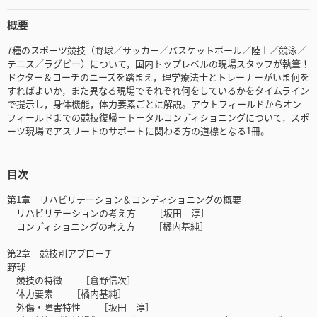
概要
7種のスポーツ競技（野球／サッカー／バスケットボール／陸上／競泳／
テニス／ラグビー）について，国内トップレベルの現場スタッフが執筆！
ドクター＆コーチのニーズを踏まえ，理学療法士とトレーナーがいま何を
すればよいか，また異なる現場でそれぞれ何をしているかをタイムライン
で提示し，身体機能，体力要素ごとに解説。アウトフィールドからオン
フィールドまでの競技復帰＋トータルコンディショニングについて，スポ
ーツ現場でアスリートのサポートに関わる方の道標となる1冊。
目次
第1章 リハビリテーション＆コンディショニングの概要
リハビリテーションの考え方 ［坂田 淳］
コンディショニングの考え方 ［橘内基純］
第2章 競技別アプローチ
野球
競技の特徴 ［倉野信次］
体力要素 ［橘内基純］
外傷・障害特性 ［坂田 淳］