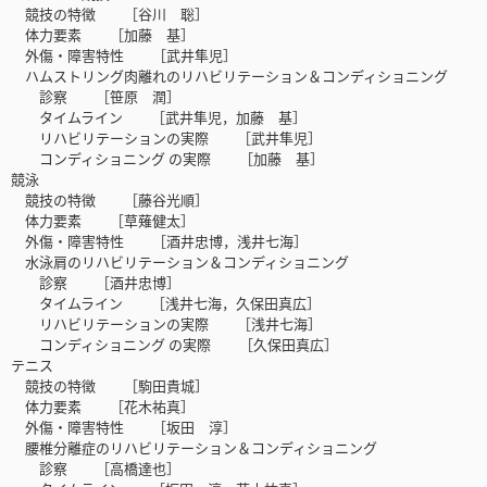
競技の特徴 ［谷川 聡］
体力要素 ［加藤 基］
外傷・障害特性 ［武井隼児］
ハムストリング肉離れのリハビリテーション＆コンディショニング
診察 ［笹原 潤］
タイムライン ［武井隼児，加藤 基］
リハビリテーションの実際 ［武井隼児］
コンディショニング の実際 ［加藤 基］
競泳
競技の特徴 ［藤谷光順］
体力要素 ［草薙健太］
外傷・障害特性 ［酒井忠博，浅井七海］
水泳肩のリハビリテーション＆コンディショニング
診察 ［酒井忠博］
タイムライン ［浅井七海，久保田真広］
リハビリテーションの実際 ［浅井七海］
コンディショニング の実際 ［久保田真広］
テニス
競技の特徴 ［駒田貴城］
体力要素 ［花木祐真］
外傷・障害特性 ［坂田 淳］
腰椎分離症のリハビリテーション＆コンディショニング
診察 ［高橋達也］