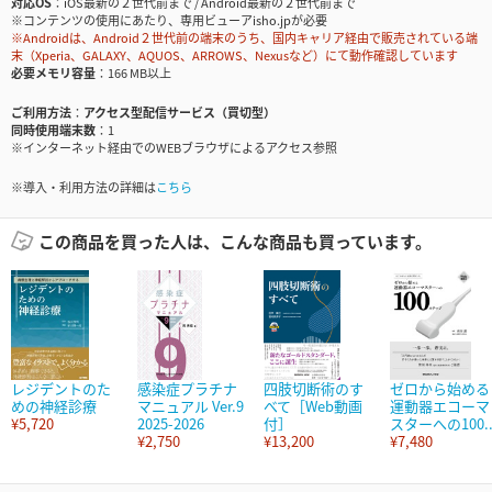
対応OS
iOS最新の２世代前まで / Android最新の２世代前まで
※コンテンツの使用にあたり、専用ビューアisho.jpが必要
※Androidは、Android２世代前の端末のうち、国内キャリア経由で販売されている端
末（Xperia、GALAXY、AQUOS、ARROWS、Nexusなど）にて動作確認しています
必要メモリ容量
166 MB以上
ご利用方法
アクセス型配信サービス（買切型）
同時使用端末数
1
※インターネット経由でのWEBブラウザによるアクセス参照
※導入・利用方法の詳細は
こちら
この商品を買った人は、こんな商品も買っています。
レジデントのた
感染症プラチナ
四肢切断術のす
ゼロから始める
めの神経診療
マニュアル Ver.9
べて［Web動画
運動器エコーマ
¥5,720
2025-2026
付］
スターへの100..
¥2,750
¥13,200
¥7,480