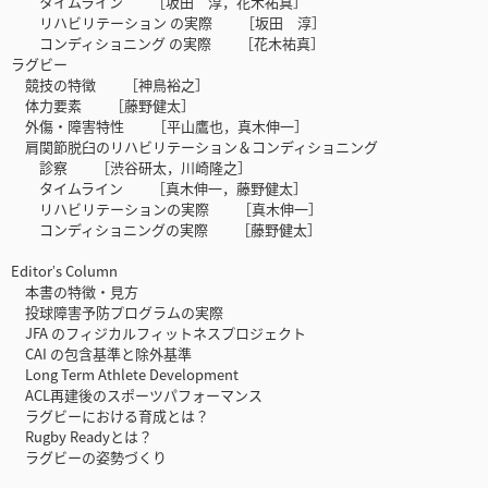
タイムライン ［坂田 淳，花木祐真］
リハビリテーション の実際 ［坂田 淳］
コンディショニング の実際 ［花木祐真］
ラグビー
競技の特徴 ［神鳥裕之］
体力要素 ［藤野健太］
外傷・障害特性 ［平山鷹也，真木伸一］
肩関節脱臼のリハビリテーション＆コンディショニング
診察 ［渋谷研太，川崎隆之］
タイムライン ［真木伸一，藤野健太］
リハビリテーションの実際 ［真木伸一］
コンディショニングの実際 ［藤野健太］
Editorʼs Column
本書の特徴・見方
投球障害予防プログラムの実際
JFA のフィジカルフィットネスプロジェクト
CAI の包含基準と除外基準
Long Term Athlete Development
ACL再建後のスポーツパフォーマンス
ラグビーにおける育成とは？
Rugby Readyとは？
ラグビーの姿勢づくり