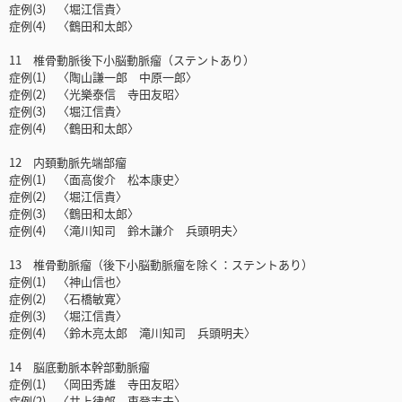
症例(3) 〈堀江信貴〉
症例(4) 〈鶴田和太郎〉
11 椎骨動脈後下小脳動脈瘤（ステントあり）
症例(1) 〈陶山謙一郎 中原一郎〉
症例(2) 〈光樂泰信 寺田友昭〉
症例(3) 〈堀江信貴〉
症例(4) 〈鶴田和太郎〉
12 内頚動脈先端部瘤
症例(1) 〈面高俊介 松本康史〉
症例(2) 〈堀江信貴〉
症例(3) 〈鶴田和太郎〉
症例(4) 〈滝川知司 鈴木謙介 兵頭明夫〉
13 椎骨動脈瘤（後下小脳動脈瘤を除く：ステントあり）
症例(1) 〈神山信也〉
症例(2) 〈石橋敏寛〉
症例(3) 〈堀江信貴〉
症例(4) 〈鈴木亮太郎 滝川知司 兵頭明夫〉
14 脳底動脈本幹部動脈瘤
症例(1) 〈岡田秀雄 寺田友昭〉
症例(2) 〈井上律郎 東登志夫〉