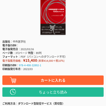
出版社
中外医学社
電子版ISBN
電子版発売日
2023/03/16
ページ数
372ページ
判型
B5判
フォーマット
PDF（パソコンへのダウンロード不可）
¥15,400
電子版販売価格：
(本体¥14,000＋税10％)
印刷版ISBN
978-4-498-32892-1
印刷版発行年月
2023/03
カートに入れる
ちょっと立ち読み
ご利用方法
ダウンロード型配信サービス（買切型）