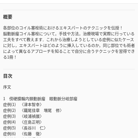
概要
各部位のコイル塞栓術におけるエキスパートのテクニックを伝授！
脳動脈瘤コイル塞栓について，手技や方法，治療現場で実際に行っている
工夫をすべて教えます．これから治療しようとしている症例に似たケース
に対し，エキスパートはどのように挿入しているのか，同じ部位でも術者
によって異なるアプローチを知ることで自分に合うテクニックを習得でき
る1冊！
目次
序文
1 傍硬膜輪内頚動脈瘤 眼動脈分岐部瘤
症例(1) 〈津本智幸〉
症例(2) 〈鐵尾佳章 増尾 修〉
症例(3) 〈岐浦禎展〉
症例(4) 〈庄島正明〉
症例(5) 〈長谷川 仁〉
症例(6) 〈佐藤 徹〉