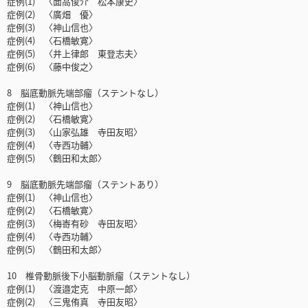
症例(1) 〈面高俊介 松本康史〉
症例(2) 〈廣畑 優〉
症例(3) 〈神山信也〉
症例(4) 〈石橋敏寛〉
症例(5) 〈井上律郎 東登志夫〉
症例(6) 〈藤中俊之〉
8 脳底動脈先端部瘤（ステントなし）
症例(1) 〈神山信也〉
症例(2) 〈石橋敏寛〉
症例(3) 〈山家弘雄 寺田友昭〉
症例(4) 〈寺西功輔〉
症例(5) 〈鶴田和太郎〉
9 脳底動脈先端部瘤（ステントあり）
症例(1) 〈神山信也〉
症例(2) 〈石橋敏寛〉
症例(3) 〈梅㟢有砂 寺田友昭〉
症例(4) 〈寺西功輔〉
症例(5) 〈鶴田和太郎〉
10 椎骨動脈後下小脳動脈瘤（ステントなし）
症例(1) 〈渡邉定克 中原一郎〉
症例(2) 〈三鬼侑真 寺田友昭〉