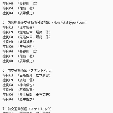
症例(4) 〈長谷川 仁〉
症例(5) 〈佐藤 徹〉
症例(6) 〈廣常信之〉
5 内頚動脈後交通動脈分岐部瘤（Non Fetal type Pcom）
症例(1) 〈津本智幸〉
症例(2) 〈鐵尾佳章 増尾 修〉
症例(3) 〈鐵尾佳章 増尾 修〉
症例(4) 〈岐浦禎展〉
症例(5) 〈庄島正明〉
症例(6) 〈長谷川 仁〉
症例(7) 〈佐藤 徹〉
症例(8) 〈廣常信之〉
6 前交通動脈瘤（ステントなし）
症例(1) 〈面高俊介 松本康史〉
症例(2) 〈廣畑 優〉
症例(3) 〈神山信也〉
症例(4) 〈石橋敏寛〉
症例(5) 〈井上律郎 東登志夫〉
症例(6) 〈藤中俊之〉
7 前交通動脈瘤（ステントあり）