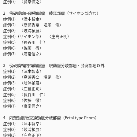
症例(7) 〈廣常信之〉
2 傍硬膜輪内頚動脈瘤 膝窩部瘤（サイホン部含む）
症例(1) 〈津本智幸〉
症例(2) 〈高瀬香奈 増尾 修〉
症例(3) 〈岐浦禎展〉
症例(4)（サイホン部） 〈庄島正明〉
症例(5) 〈長谷川 仁〉
症例(6) 〈佐藤 徹〉
症例(7) 〈廣常信之〉
3 傍硬膜輪内頚動脈瘤 眼動脈分岐部瘤・膝窩部瘤以外
症例(1) 〈津本智幸〉
症例(2) 〈高瀬香奈 増尾 修〉
症例(3) 〈岐浦禎展〉
症例(4) 〈庄島正明〉
症例(5) 〈長谷川 仁〉
症例(6) 〈佐藤 徹〉
症例(7) 〈廣常信之〉
4 内頚動脈後交通動脈分岐部瘤（Fetal type Pcom）
症例(1) 〈津本智幸〉
症例(2) 〈岐浦禎展〉
症例(3) 〈庄島正明〉