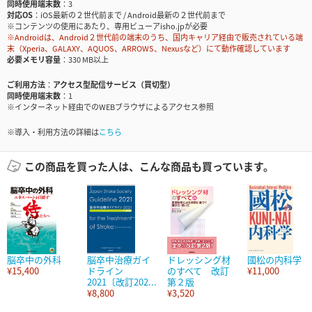
同時使用端末数
3
対応OS
iOS最新の２世代前まで / Android最新の２世代前まで
※コンテンツの使用にあたり、専用ビューアisho.jpが必要
※Androidは、Android２世代前の端末のうち、国内キャリア経由で販売されている端
末（Xperia、GALAXY、AQUOS、ARROWS、Nexusなど）にて動作確認しています
必要メモリ容量
330 MB以上
ご利用方法
アクセス型配信サービス（買切型）
同時使用端末数
1
※インターネット経由でのWEBブラウザによるアクセス参照
※導入・利用方法の詳細は
こちら
この商品を買った人は、こんな商品も買っています。
脳卒中の外科
脳卒中治療ガイ
ドレッシング材
國松の内科学
¥15,400
ドライン
のすべて 改訂
¥11,000
2021〔改訂202...
第２版
¥8,800
¥3,520