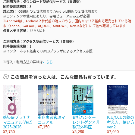
ご利用方法
ダウンロード型配信サービス（買切型）
同時使用端末数
3
対応OS
iOS最新の２世代前まで / Android最新の２世代前まで
※コンテンツの使用にあたり、専用ビューアisho.jpが必要
※Androidは、Android２世代前の端末のうち、国内キャリア経由で販売されている端
末（Xperia、GALAXY、AQUOS、ARROWS、Nexusなど）にて動作確認しています
必要メモリ容量
42 MB以上
ご利用方法
アクセス型配信サービス（買切型）
同時使用端末数
1
※インターネット経由でのWEBブラウザによるアクセス参照
※導入・利用方法の詳細は
こちら
この商品を買った人は、こんな商品も買っています。
感染症プラチナ
重症患者管理マ
骨折ハンター
ICU/CCUの薬の
マニュアル Ver.9
ニュアル
レントゲン×非
考え方，使い方
2025-2026
¥7,150
整形外科医
ver.2
¥2,750
¥5,280
¥7,040