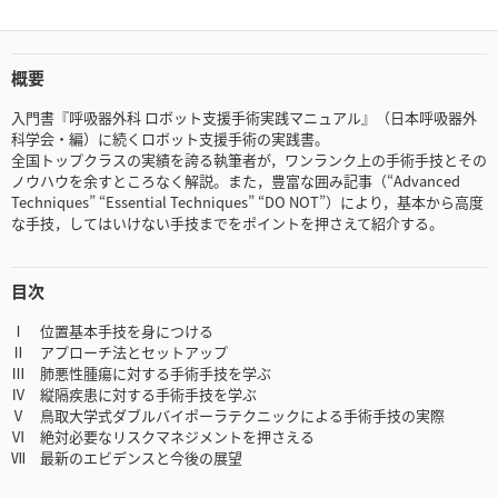
概要
入門書『呼吸器外科 ロボット支援手術実践マニュアル』（日本呼吸器外
科学会・編）に続くロボット支援手術の実践書。
全国トップクラスの実績を誇る執筆者が，ワンランク上の手術手技とその
ノウハウを余すところなく解説。また，豊富な囲み記事（“Advanced
Techniques” “Essential Techniques” “DO NOT”）により，基本から高度
な手技，してはいけない手技までをポイントを押さえて紹介する。
目次
Ⅰ 位置基本手技を身につける
Ⅱ アプローチ法とセットアップ
Ⅲ 肺悪性腫瘍に対する手術手技を学ぶ
Ⅳ 縦隔疾患に対する手術手技を学ぶ
Ⅴ 鳥取大学式ダブルバイポーラテクニックによる手術手技の実際
Ⅵ 絶対必要なリスクマネジメントを押さえる
Ⅶ 最新のエビデンスと今後の展望