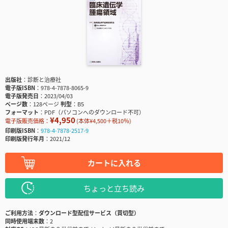
出版社
診断と治療社
電子版ISBN
978-4-7878-8065-9
電子版発売日
2023/04/03
ページ数
128ページ
判型
B5
フォーマット
PDF（パソコンへのダウンロード不可）
¥4,950
電子版販売価格：
(本体¥4,500＋税10％)
印刷版ISBN
978-4-7878-2517-9
印刷版発行年月
2021/12
カートに入れる
ちょっと立ち読み
ご利用方法
ダウンロード型配信サービス（買切型）
同時使用端末数
2