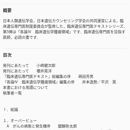
概要
日本人類遺伝学会，日本遺伝カウンセリング学会の共同運営による，臨
床遺伝専門医制度委員会が監修した，臨床遺伝専門医テキストシリーズ．
第5弾は「各論Ⅳ 臨床遺伝学腫瘍領域」です．臨床遺伝専門医を目指す
医師，必読の書です．
目次
発刊にあたって 小崎健次郎
発刊にあたって 櫻井晃洋
『臨床遺伝専門医テキスト』総編集の序 蒔田芳男
『各論Ⅳ 臨床遺伝学腫瘍領域』編集の序 井本逸勢／平沢 晃
本書における用語について
執筆者一覧
Ⅰ．総論
１．オーバービュー
A がんの病態と発生機序 醍醐弥太郎