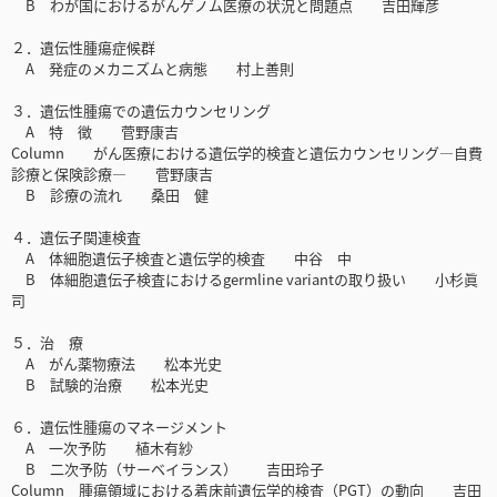
B わが国におけるがんゲノム医療の状況と問題点 吉田輝彦
２．遺伝性腫瘍症候群
A 発症のメカニズムと病態 村上善則
３．遺伝性腫瘍での遺伝カウンセリング
A 特 徴 菅野康吉
Column がん医療における遺伝学的検査と遺伝カウンセリング―自費
診療と保険診療― 菅野康吉
B 診療の流れ 桑田 健
４．遺伝子関連検査
A 体細胞遺伝子検査と遺伝学的検査 中谷 中
B 体細胞遺伝子検査におけるgermline variantの取り扱い 小杉眞
司
５．治 療
A がん薬物療法 松本光史
B 試験的治療 松本光史
６．遺伝性腫瘍のマネージメント
A 一次予防 植木有紗
B 二次予防（サーベイランス） 吉田玲子
Column 腫瘍領域における着床前遺伝学的検査（PGT）の動向 吉田