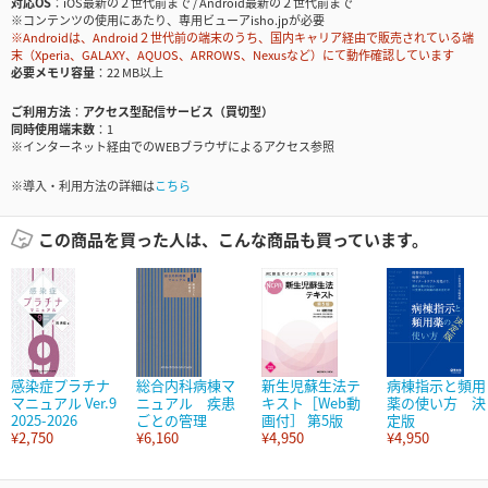
対応OS
iOS最新の２世代前まで / Android最新の２世代前まで
※コンテンツの使用にあたり、専用ビューアisho.jpが必要
※Androidは、Android２世代前の端末のうち、国内キャリア経由で販売されている端
末（Xperia、GALAXY、AQUOS、ARROWS、Nexusなど）にて動作確認しています
必要メモリ容量
22 MB以上
ご利用方法
アクセス型配信サービス（買切型）
同時使用端末数
1
※インターネット経由でのWEBブラウザによるアクセス参照
※導入・利用方法の詳細は
こちら
この商品を買った人は、こんな商品も買っています。
感染症プラチナ
総合内科病棟マ
新生児蘇生法テ
病棟指示と頻用
マニュアル Ver.9
ニュアル 疾患
キスト［Web動
薬の使い方 決
2025-2026
ごとの管理
画付］ 第5版
定版
¥2,750
¥6,160
¥4,950
¥4,950