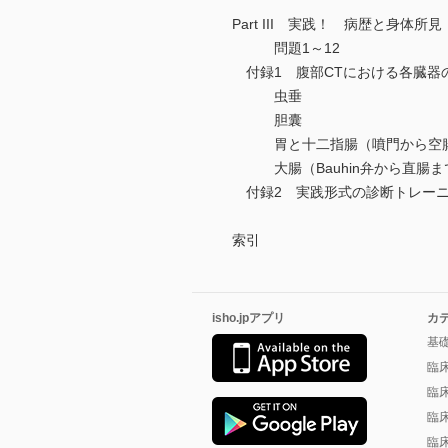
Part III 実践！ 病歴と身体所
問題1～12
付録1 腹部CTにおける各臓器
虫垂
胆囊
胃と十二指腸（噴門から空腸
大腸（Bauhin弁から直腸ま
付録2 実践形式の診断トレー
索引
isho.jpアプリ
カ
基
臨
臨
臨
臨