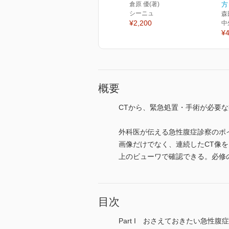
倉原 優(著)
方
シーニュ
森
¥2,200
中
¥4
概要
CTから、緊急処置・手術が必要
外科医が伝える急性腹症診察のポ
画像だけでなく、連続したCT像
上のビューワで確認できる。必修
目次
Part I おさえておきたい急性