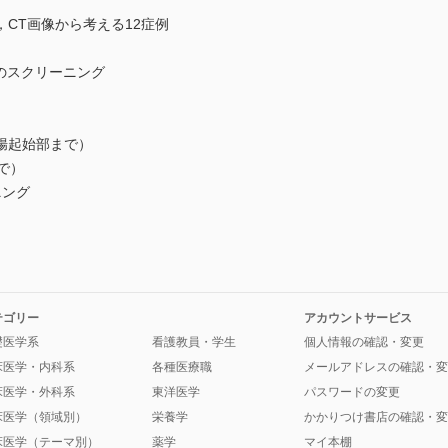
見，CT画像から考える12症例
のスクリーニング
起始部まで）
で）
ニング
テゴリー
アカウントサービス
礎医学系
看護教員・学生
個人情報の確認・変更
床医学・内科系
各種医療職
メールアドレスの確認・変
床医学・外科系
東洋医学
パスワードの変更
床医学（領域別）
栄養学
かかりつけ書店の確認・変
床医学（テーマ別）
薬学
マイ本棚