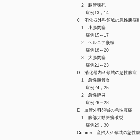
2 腸管壊死
症例13，14
C 消化器外科領域の急性腹症II
1 小腸閉塞
症例15～17
2 ヘルニア嵌頓
症例18～20
3 大腸閉塞
症例21～23
D 消化器内科領域の急性腹症
1 急性胆管炎
症例24，25
2 急性膵炎
症例26～28
E 血管外科領域の急性腹症
1 腹部大動脈瘤破裂
症例29，30
Column 産婦人科領域の急性