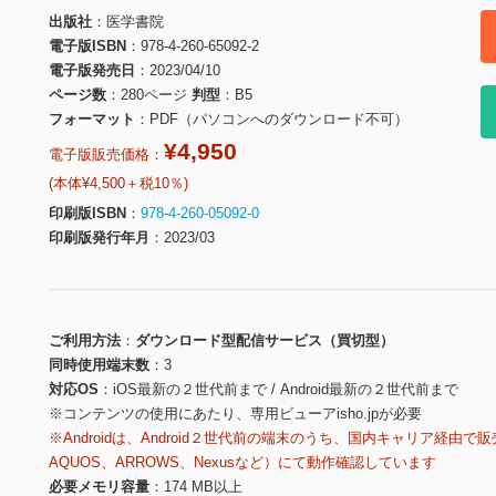
出版社
医学書院
電子版ISBN
978-4-260-65092-2
電子版発売日
2023/04/10
ページ数
280ページ
判型
B5
フォーマット
PDF（パソコンへのダウンロード不可）
¥4,950
電子版販売価格：
(本体¥4,500＋税10％)
印刷版ISBN
978-4-260-05092-0
印刷版発行年月
2023/03
ご利用方法
ダウンロード型配信サービス（買切型）
同時使用端末数
3
対応OS
iOS最新の２世代前まで / Android最新の２世代前まで
※コンテンツの使用にあたり、専用ビューアisho.jpが必要
※Androidは、Android２世代前の端末のうち、国内キャリア経由で販
AQUOS、ARROWS、Nexusなど）にて動作確認しています
必要メモリ容量
174 MB以上