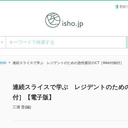
初め
ー
内科
連続スライスで学ぶ レジデントのための急性腹症のCT［Web付録付］
連続スライスで学ぶ レジデントのための
付］【電子版】
三浦 晋(編)