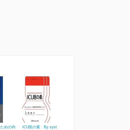
のための内
ICU医の素 By system×重