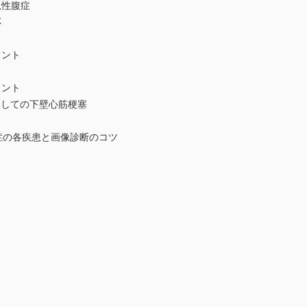
性腹症
応
ト
ント
ト
ント
としての下壁心筋梗塞
性腹症の各疾患と画像診断のコツ