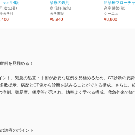
 ver.4 4版
診療の鉄則
科診療フローチャー
田 達也(著)
森 信好(編集)
髙岸 勝繁(著)
外医学社
医学書院
シーニュ
,400
¥5,940
¥8,800
な症例を見極める！
イント。緊急の処置・手術が必要な症例を見極めるため、CT診断の要
を多数提示。病歴とCT像から診断を試みることができる構成。さらに、
の症例、難易度、頻度等が示され、効率よく学べる構成。救急外来で慌て
腹症の診療のポイント