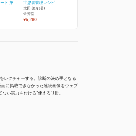
ト 第...
症患者管理レシピ
太田 啓介(著)
金芳堂
¥5,280
諦をレクチャーする。診断の決め手となる
紙面に掲載できなかった連続画像をウェブ
ない実力を付ける“使える”1冊。