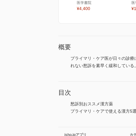
医学書院
医
¥4,400
¥1
概要
プライマリ・ケア医が日々の診療
れない愁訴を素早く緩和している
目次
愁訴別おススメ漢方薬
プライマリ・ケアで使える漢方5
isho.jpアプリ
カ