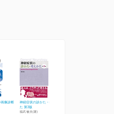
logy画像診断
神経症状の診かた・考えか
た 第3版
福武 敏夫(著)