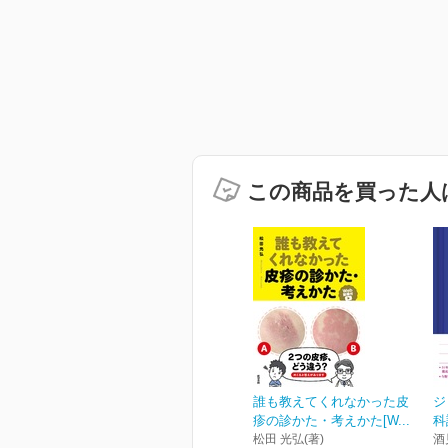
この商品を買った人
誰も教えてくれなかった皮
ジ
疹の診かた・考えかた[W...
科
松田 光弘(著)
酒