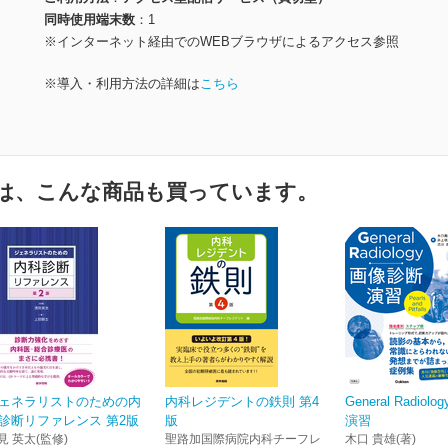
同時使用端末数
1
※インターネット経由でのWEBブラウザによるアクセス参照
※導入・利用方法の詳細は
こちら
は、こんな商品も買っています。
ェネラリストのための内
内科レジデントの鉄則 第4
General Radio
診断リファレンス 第2版
版
演習
見 英太(監修)
聖路加国際病院内科チーフレ
木口 貴雄(著)