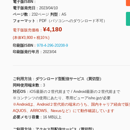
電子版ISBN
電子版発売日
2023/04/10
ページ数
232ページ
判型
A5
フォーマット
PDF（パソコンへのダウンロード不可）
¥4,180
電子版販売価格：
(本体¥3,800＋税10％)
印刷版ISBN
978-4-296-20208-9
印刷版発行年月
2023/04
ご利用方法
ダウンロード型配信サービス（買切型）
同時使用端末数
3
対応OS
iOS最新の２世代前まで / Android最新の２世代前まで
※コンテンツの使用にあたり、専用ビューアisho.jpが必要
※Androidは、Android２世代前の端末のうち、国内キャリア経由で販
AQUOS、ARROWS、Nexusなど）にて動作確認しています
必要メモリ容量
16 MB以上
ご利用方法
アクセス型配信サービス（買切型）