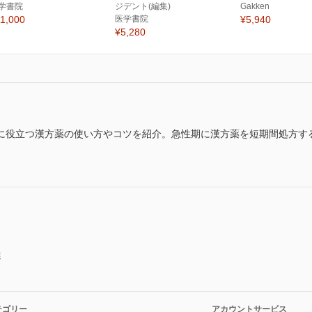
学書院
ジデント(編集)
Gakken
1,000
医学書院
¥5,940
¥5,280
に役立つ漢方薬の使い方やコツを紹介。急性期に漢方薬を短期間処方す
。
選
テゴリー
アカウントサービス