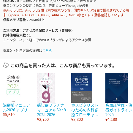
対応OS
iOS最新の２世代前まで / Android最新の２世代前まで
※コンテンツの使用にあたり、専用ビューアisho.jpが必要
※Androidは、Android２世代前の端末のうち、国内キャリア経由で販売されている端
末（Xperia、GALAXY、AQUOS、ARROWS、Nexusなど）にて動作確認しています
必要メモリ容量
28 MB以上
ご利用方法
アクセス型配信サービス（買切型）
同時使用端末数
1
※インターネット経由でのWEBブラウザによるアクセス参照
※導入・利用方法の詳細は
こちら
この商品を買った人は、こんな商品も買っています。
治療薬マニュア
感染症プラチナ
ホスピタリスト
高血圧管理・治
ル2026 アプリ
マニュアル Ver.9
のための内科診
療ガイドライン
¥5,610
2025-2026
療フローチャ...
2025
¥2,750
¥8,800
¥4,180