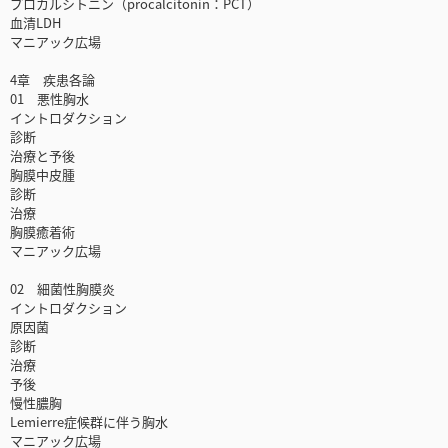
プロカルシトニン（procalcitonin：PCT）
血清LDH
マニアック広場
4章 疾患各論
01 悪性胸水
イントロダクション
診断
治療と予後
胸膜中皮腫
診断
治療
胸膜癒着術
マニアック広場
02 細菌性胸膜炎
イントロダクション
原因菌
診断
治療
予後
慢性膿胸
Lemierre症候群に伴う胸水
マニアック広場