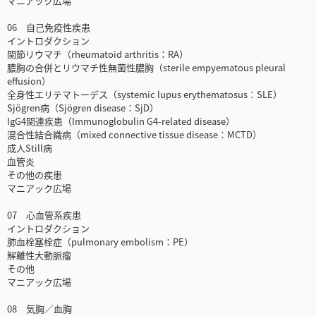
マニアック広場
06 自己免疫性疾患
イントロダクション
関節リウマチ（rheumatoid arthritis：RA）
膿胸の合併とリウマチ性無菌性膿胸（sterile empyematous pleural
effusion）
全身性エリテマトーデス（systemic lupus erythematosus：SLE）
Sjögren病（Sjögren disease：SjD）
IgG4関連疾患（Immunoglobulin G4-related disease）
混合性結合織病（mixed connective tissue disease：MCTD）
成人Still病
血管炎
その他の疾患
マニアック広場
07 心血管系疾患
イントロダクション
肺血栓塞栓症（pulmonary embolism：PE）
解離性大動脈瘤
その他
マニアック広場
08 気胸／血胸