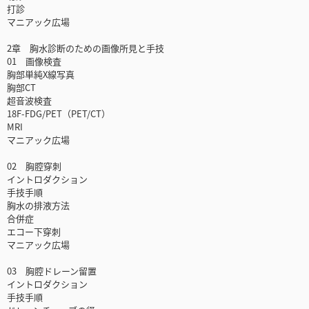
打診
マニアック広場
2章 胸水診断のための画像所見と手技
01 画像検査
胸部単純X線写真
胸部CT
超音波検査
18F-FDG/PET（PET/CT）
MRI
マニアック広場
02 胸腔穿刺
イントロダクション
手技手順
胸水の排液方法
合併症
エコー下穿刺
マニアック広場
03 胸腔ドレーン留置
イントロダクション
手技手順