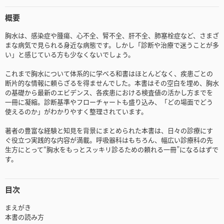
概要
胸水は、感染症や腫瘍、心不全、腎不全、肝不全、肺塞栓症など、さまざ
まな病気で見られる身近な病態です。しかし「診断や治療で迷うことが多
い」と感じている方も少なくないでしょう。
これまで胸水について体系的に学べる和書はほとんどなく、疾患ごとの
断片的な情報に頼らざるを得ませんでした。本書はその空白を埋め、胸水
の基礎から最新のエビデンス、各疾患における検査値の活かし方までを
一冊に凝縮。診断基準やフローチャートも盛り込み、「どの場面でどう
使えるのか」がわかりやすく整理されています。
著者の豊富な経験と知見を背景にまとめられた本書は、日々の診療にす
ぐ役立つ実践的な内容が満載。呼吸器科はもちろん、幅広い診療科の先
生方にとって“胸水をもっとスッキリ診るための頼れる一冊”になるはずで
す。
目次
まえがき
本書の読み方