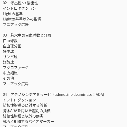
02 滲出性 vs 漏出性
イントロダクション
Lightの基準
Lightの基準以外の指標
マニアック広場
03 胸水中の白血球数と分画
白血球数
白血球分画
好中球
リンパ球
好酸球
マクロファージ
中皮細胞
その他
マニアック広場
04 アデノシンデアミラーゼ（adenosine deaminase：ADA)
イントロダクション
結核性胸膜炎に対する診断
胸水ADAを用いた鑑別の指標
結核性胸膜炎以外の疾患
ADAと相関するバイオマーカー
マニアック広場