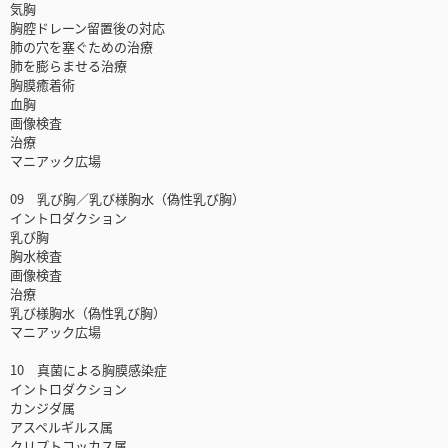
気胸
胸腔ドレーン留置後の対応
肺の穴を塞ぐための治療
肺を膨らませる治療
胸膜癒着術
血胸
画像検査
治療
マニアック広場
09 乳び胸／乳び様胸水（偽性乳び胸）
イントロダクション
乳び胸
胸水検査
画像検査
治療
乳び様胸水（偽性乳び胸）
マニアック広場
10 真菌による胸膜感染症
イントロダクション
カンジダ属
アスペルギルス属
クリプトコッカス属