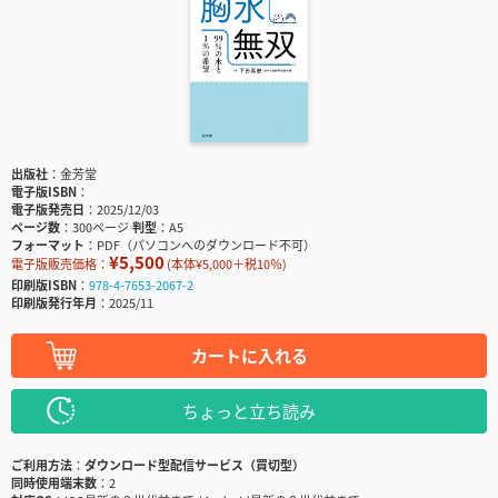
出版社
金芳堂
電子版ISBN
電子版発売日
2025/12/03
ページ数
300ページ
判型
A5
フォーマット
PDF（パソコンへのダウンロード不可）
¥5,500
電子版販売価格：
(本体¥5,000＋税10％)
印刷版ISBN
978-4-7653-2067-2
印刷版発行年月
2025/11
カートに入れる
ちょっと立ち読み
ご利用方法
ダウンロード型配信サービス（買切型）
同時使用端末数
2