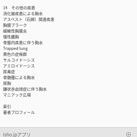
14 その他の疾患
消化器疾患による胸水
アスベスト（石綿）関連疾患
胸膜プラーク
線維性胸膜炎
慢性膿胸
骨盤内疾患に伴う胸水
Trapped lung
黄色爪症候群
サルコイドーシス
アミロイドーシス
尿毒症
骨髄腫による胸水
尿胸
鎌状赤血球症に伴う胸水
マニアック広場
索引
著者プロフィール
isho.jpアプリ