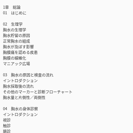
1章 総論
01 はじめに
02 生理学
胸水の生理学
胸水貯留の原因
正常胸水の組成
胸水が及ぼす影響
胸膜痛を認める疾患
胸膜の線維化
マニアック広場
03 胸水の原因と検査の流れ
イントロダクション
胸水採取後の流れ
その他のマーカーと診断フローチャート
胸水量と片側性／両側性
04 胸水の身体診察
イントロダクション
視診
触診
聴診