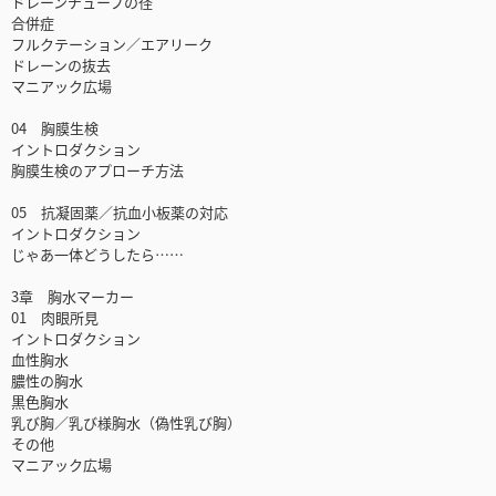
ドレーンチューブの径
合併症
フルクテーション／エアリーク
ドレーンの抜去
マニアック広場
04 胸膜生検
イントロダクション
胸膜生検のアプローチ方法
05 抗凝固薬／抗血小板薬の対応
イントロダクション
じゃあ一体どうしたら……
3章 胸水マーカー
01 肉眼所見
イントロダクション
血性胸水
膿性の胸水
黒色胸水
乳び胸／乳び様胸水（偽性乳び胸）
その他
マニアック広場