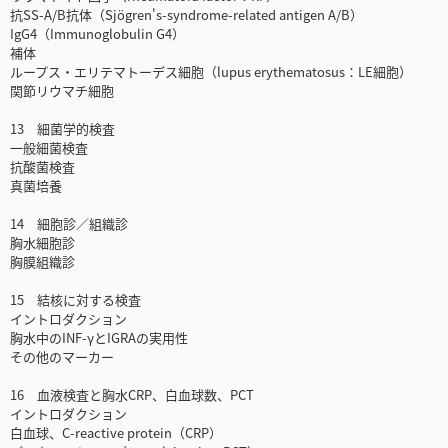
抗SS-A/B抗体（Sjögren's-syndrome-related antigen A/B）
IgG4（Immunoglobulin G4）
補体
ループス・エリテマトーデス細胞（lupus erythematosus：LE細胞）
関節リウマチ細胞
13 細菌学的検査
一般細菌検査
抗酸菌検査
真菌培養
14 細胞診／組織診
胸水細胞診
胸膜組織診
15 結核に対する検査
イントロダクション
胸水中のINF-γとIGRAの実用性
その他のマーカー
16 血液検査と胸水CRP、白血球数、PCT
イントロダクション
白血球、C-reactive protein（CRP）