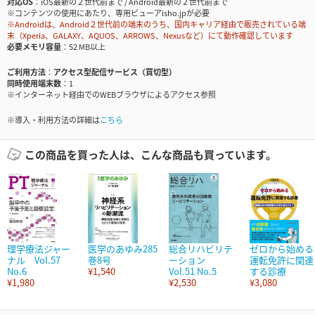
対応OS
iOS最新の２世代前まで / Android最新の２世代前まで
※コンテンツの使用にあたり、専用ビューアisho.jpが必要
※Androidは、Android２世代前の端末のうち、国内キャリア経由で販売されている端
末（Xperia、GALAXY、AQUOS、ARROWS、Nexusなど）にて動作確認しています
必要メモリ容量
52 MB以上
ご利用方法
アクセス型配信サービス（買切型）
同時使用端末数
1
※インターネット経由でのWEBブラウザによるアクセス参照
※導入・利用方法の詳細は
こちら
この商品を買った人は、こんな商品も買っています。
理学療法ジャー
医学のあゆみ285
総合リハビリテ
ゼロから始める
ナル Vol.57
巻8号
ーション
運転免許に関連
No.6
¥1,540
Vol.51 No.5
する診療
¥1,980
¥2,530
¥3,080