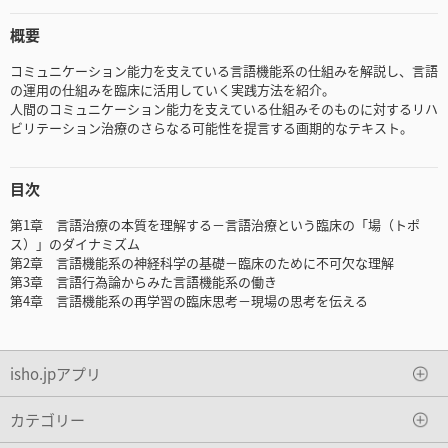
概要
コミュニケーション能力を支えている言語機能系の仕組みを解説し、言語
の運用の仕組みを臨床に活用していく実践方法を紹介。
人間のコミュニケーション能力を支えている仕組みそのものに対するリハ
ビリテーション治療のさらなる可能性を提言する画期的なテキスト。
目次
第1章 言語治療の本質を理解する－言語治療という臨床の「場（トポ
ス）」のダイナミズム
第2章 言語機能系の神経科学の基礎－臨床のために不可欠な理解
第3章 言語行為論からみた言語機能系の働き
第4章 言語機能系の再学習の臨床思考－現場の思考を伝える
isho.jpアプリ
カテゴリー