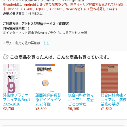
※Androidは、Android２世代前の端末のうち、国内キャリア経由で販売されている端
末（Xperia、GALAXY、AQUOS、ARROWS、Nexusなど）にて動作確認しています
必要メモリ容量
46 MB以上
ご利用方法
アクセス型配信サービス（買切型）
同時使用端末数
1
※インターネット経由でのWEBブラウザによるアクセス参照
※導入・利用方法の詳細は
こちら
この商品を買った人は、こんな商品も買っています。
感染症プラチナ
顔面神経麻痺診
総合内科病棟マ
総合内科病棟マ
マニュアル Ver.9
療ガイドライン
ニュアル 疾患
ニュアル 病棟
2025-2026
2023年版
ごとの管理
業務の基礎
¥2,750
¥3,300
¥6,160
¥4,840