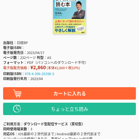
出版社
日経BP
電子版ISBN
電子版発売日
2023/04/17
ページ数
232ページ
判型
A5
フォーマット
PDF（パソコンへのダウンロード不可）
¥2,860
電子版販売価格：
(本体¥2,600＋税10％)
印刷版ISBN
978-4-296-20198-3
印刷版発行年月
2023/04
カートに入れる
ちょっと立ち読み
ご利用方法
ダウンロード型配信サービス（買切型）
同時使用端末数
3
対応OS
iOS最新の２世代前まで / Android最新の２世代前まで
※コンテンツの使用にあたり、専用ビューアisho.jpが必要