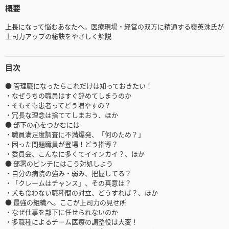
概要
上長になって悩むあなたへ。医療現場・経営の双方に精通する裴英洙氏が
上司力アップの秘訣をやさしく解説
目次
● 管理職になったらこれだけは知っておきたい！
・なぜうちの職員はすぐ辞めてしまうのか
・そもそも患者ってどう増やすの？
・冗長な理念は捨ててしまおう、ほか
● 部下の心をつかむには
・職員満足度調査に不満爆発、「何のため？」
・困った問題職員が登場！どう指導？
・委員会、こんなに多くてイインカイ？、ほか
● 部署のピンチにはこう対処しよう
・自分の病院の強み・弱み、把握してる？
・「クレームはチャンス」、その真意は？
・犬も食わない職種間の対立、どうすれば？、ほか
● 最強の組織へ。ここが上司力の見せ所
・なぜ仕事を部下に任せられないのか
・多職種によるチーム医療の調整役は大変！