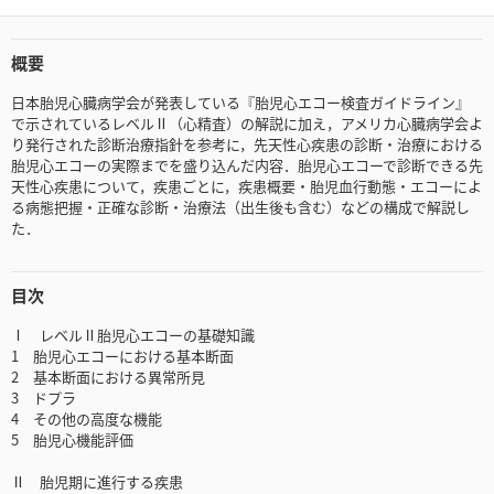
概要
日本胎児心臓病学会が発表している『胎児心エコー検査ガイドライン』
で示されているレベルⅡ（心精査）の解説に加え，アメリカ心臓病学会よ
り発行された診断治療指針を参考に，先天性心疾患の診断・治療における
胎児心エコーの実際までを盛り込んだ内容．胎児心エコーで診断できる先
天性心疾患について，疾患ごとに，疾患概要・胎児血行動態・エコーによ
る病態把握・正確な診断・治療法（出生後も含む）などの構成で解説し
た．
目次
Ⅰ レベルⅡ胎児心エコーの基礎知識
1 胎児心エコーにおける基本断面
2 基本断面における異常所見
3 ドプラ
4 その他の高度な機能
5 胎児心機能評価
Ⅱ 胎児期に進行する疾患