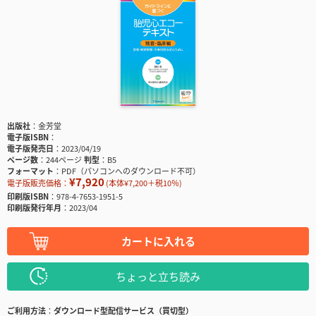
出版社
金芳堂
電子版ISBN
電子版発売日
2023/04/19
ページ数
244ページ
判型
B5
フォーマット
PDF（パソコンへのダウンロード不可）
¥7,920
電子版販売価格：
(本体¥7,200＋税10％)
印刷版ISBN
978-4-7653-1951-5
印刷版発行年月
2023/04
カートに入れる
ちょっと立ち読み
ご利用方法
ダウンロード型配信サービス（買切型）