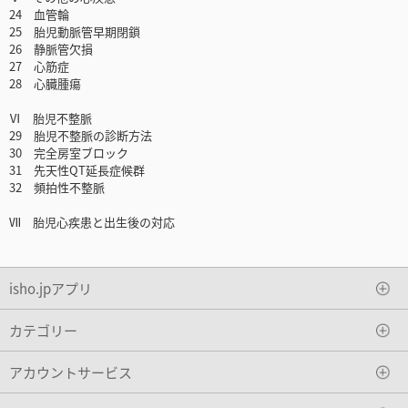
24 血管輪
25 胎児動脈管早期閉鎖
26 静脈管欠損
27 心筋症
28 心臓腫瘍
Ⅵ 胎児不整脈
29 胎児不整脈の診断方法
30 完全房室ブロック
31 先天性QT延長症候群
32 頻拍性不整脈
Ⅶ 胎児心疾患と出生後の対応
isho.jpアプリ
カテゴリー
アカウントサービス