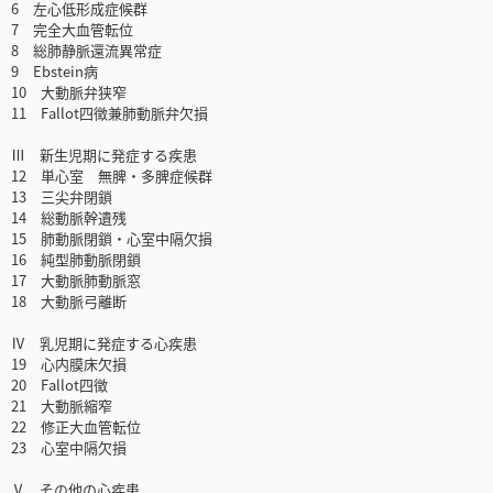
6 左心低形成症候群
7 完全大血管転位
8 総肺静脈還流異常症
9 Ebstein病
10 大動脈弁狭窄
11 Fallot四徴兼肺動脈弁欠損
Ⅲ 新生児期に発症する疾患
12 単心室 無脾・多脾症候群
13 三尖弁閉鎖
14 総動脈幹遺残
15 肺動脈閉鎖・心室中隔欠損
16 純型肺動脈閉鎖
17 大動脈肺動脈窓
18 大動脈弓離断
Ⅳ 乳児期に発症する心疾患
19 心内膜床欠損
20 Fallot四徴
21 大動脈縮窄
22 修正大血管転位
23 心室中隔欠損
Ⅴ その他の心疾患