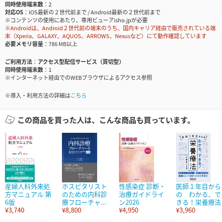
同時使用端末数
2
対応OS
iOS最新の２世代前まで / Android最新の２世代前まで
※コンテンツの使用にあたり、専用ビューアisho.jpが必要
※Androidは、Android２世代前の端末のうち、国内キャリア経由で販売されている端
末（Xperia、GALAXY、AQUOS、ARROWS、Nexusなど）にて動作確認しています
必要メモリ容量
786 MB以上
ご利用方法
アクセス型配信サービス（買切型）
同時使用端末数
1
※インターネット経由でのWEBブラウザによるアクセス参照
※導入・利用方法の詳細は
こちら
この商品を買った人は、こんな商品も買っています。
産婦人科外来処
ホスピタリスト
性感染症 診断・
医師１年目から
方マニュアル 第
のための内科診
治療ガイドライ
の わかる、で
6版
療フローチャ...
ン2026
きる！栄養療法
¥3,740
¥8,800
¥4,950
¥3,960