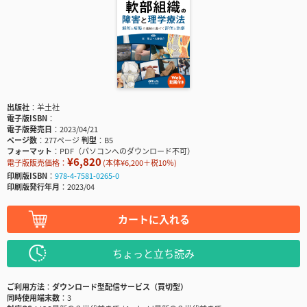
出版社
羊土社
電子版ISBN
電子版発売日
2023/04/21
ページ数
277ページ
判型
B5
フォーマット
PDF（パソコンへのダウンロード不可）
¥6,820
電子版販売価格：
(本体¥6,200＋税10％)
印刷版ISBN
978-4-7581-0265-0
印刷版発行年月
2023/04
カートに入れる
ちょっと立ち読み
ご利用方法
ダウンロード型配信サービス（買切型）
同時使用端末数
3