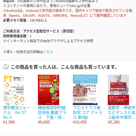
対応OS
iOS最新の２世代前まで / Android最新の２世代前まで
※コンテンツの使用にあたり、専用ビューアisho.jpが必要
※Androidは、Android２世代前の端末のうち、国内キャリア経由で販売されている端
末（Xperia、GALAXY、AQUOS、ARROWS、Nexusなど）にて動作確認しています
必要メモリ容量
196 MB以上
ご利用方法
アクセス型配信サービス（買切型）
同時使用端末数
1
※インターネット経由でのWEBブラウザによるアクセス参照
※導入・利用方法の詳細は
こちら
この商品を買った人は、こんな商品も買っています。
理学療法ジャー
機能解剖学的触
プロメテウス解
運動学・神経学
ナル Vol.57
診技術 動画プラ
剖学 コア アトラ
エビデンスと結
No.3
ス 下肢・体...
ス 第4版
ぶ脳卒中理学...
¥1,980
¥6,600
¥10,450
¥5,280