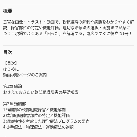
概要
豊富な画像・イラスト・動画で，軟部組織の解剖や病態をわかりやすく解
説，障害部位の特定や機能評価，適切な治療法の選択・実施までが身に
つく！現場でよくある「困った」を解消する，臨床ですぐに役立つ1冊！
目次
【目次】
はじめに
動画視聴ページのご案内
第1章 総論
おさえておきたい軟部組織障害の基礎知識
第2章 頸胸部
1 頸胸部の軟部組織障害と機能解剖
2 軟部組織障害部位の特定と機能評価
3 組織特性を考慮した理学療法プログラムの要点
4 徒手療法・物理療法・運動療法の選択