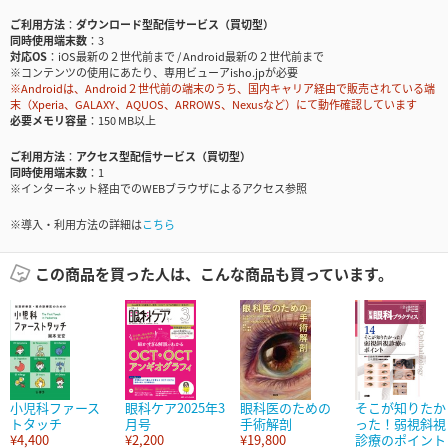
ご利用方法
ダウンロード型配信サービス（買切型）
同時使用端末数
3
対応OS
iOS最新の２世代前まで / Android最新の２世代前まで
※コンテンツの使用にあたり、専用ビューアisho.jpが必要
※Androidは、Android２世代前の端末のうち、国内キャリア経由で販売されている端
末（Xperia、GALAXY、AQUOS、ARROWS、Nexusなど）にて動作確認しています
必要メモリ容量
150 MB以上
ご利用方法
アクセス型配信サービス（買切型）
同時使用端末数
1
※インターネット経由でのWEBブラウザによるアクセス参照
※導入・利用方法の詳細は
こちら
この商品を買った人は、こんな商品も買っています。
小児科ファース
眼科ケア2025年3
眼科医のための
そこが知りたか
トタッチ
月号
手術解剖
った！弱視斜視
¥4,400
¥2,200
¥19,800
診療のポイント