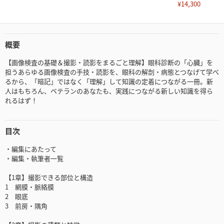
¥14,300
概要
【画像検査の基礎＆撮影・読影をまるごと理解】眼科診断の「心臓」を
担うあらゆる画像検査の手技・読影を、眼科の解剖・病態とつなげて学べ
るから、「暗記」ではなく「理解」して知識の定着につながる一冊。新
人はもちろん、ベテランのあなたも、実践につながる新しい知識を得ら
れるはず！
目次
・編集にあたって
・編集・執筆者一覧
【1章】撮影できる部位と構造
1 網膜・脈絡膜
2 眼底
3 前房・隅角