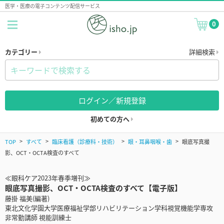
医学・医療の電子コンテンツ配信サービス
0
カテゴリー
詳細検索
ログイン／新規登録
初めての方へ
TOP
すべて
臨床看護（診療科・技術）
眼・耳鼻咽喉・歯
眼底写真撮
影、OCT・OCTA検査のすべて
≪眼科ケア2023年春季増刊≫
眼底写真撮影、OCT・OCTA検査のすべて【電子版】
藤掛 福美(編著)
東北文化学園大学医療福祉学部リハビリテーション学科視覚機能学専攻
非常勤講師 視能訓練士