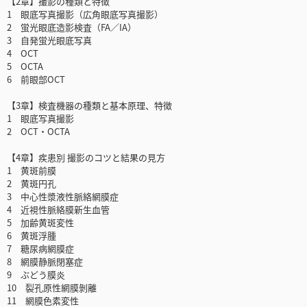
【2章】撮影の種類と特徴
1 眼底写真撮影（広角眼底写真撮影）
2 蛍光眼底造影検査（FA／IA）
3 自発蛍光眼底写真
4 OCT
5 OCTA
6 前眼部OCT
【3章】検査機器の種類と基本原理、特徴
1 眼底写真撮影
2 OCT・OCTA
【4章】疾患別 撮影のコツと結果の見方
1 黄斑前膜
2 黄斑円孔
3 中心性漿液性脈絡網膜症
4 近視性脈絡膜新生血管
5 加齢黄斑変性
6 黄斑浮腫
7 糖尿病網膜症
8 網膜静脈閉塞症
9 ぶどう膜炎
10 裂孔原性網膜剝離
11 網膜色素変性