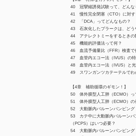
40 冠攣縮誘発試験って、どんな
41 慢性完全閉塞（CTO）に対
42 「DCA」ってどんなもの？
43 石灰化したプラークは、どう
44 アテレクトミーをするときの
45 機能的評価法って何？
46 血流予備量比（FFR）検査
47 血管内エコー法（IVUS）
48 血管内エコー法（IVUS）と
49 スワンガンツカテーテルで
【4章 補助循環のギモン！】
50 体外膜型人工肺（ECMO）
51 体外膜型人工肺（ECMO）
52 大動脈内バルーンパンピング
53 カテ中に大動脈内バルーンパ
（PCPS）はいつ必要？
54 大動脈内バルーンパンピング