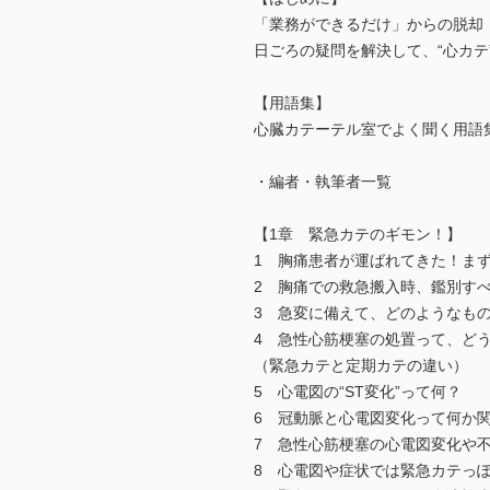
「業務ができるだけ」からの脱却！
日ごろの疑問を解決して、“心カテ
【用語集】
心臓カテーテル室でよく聞く用語
・編者・執筆者一覧
【1章 緊急カテのギモン！】
1 胸痛患者が運ばれてきた！ま
2 胸痛での救急搬入時、鑑別す
3 急変に備えて、どのようなも
4 急性心筋梗塞の処置って、ど
（緊急カテと定期カテの違い）
5 心電図の“ST変化”って何？
6 冠動脈と心電図変化って何か
7 急性心筋梗塞の心電図変化や
8 心電図や症状では緊急カテっ