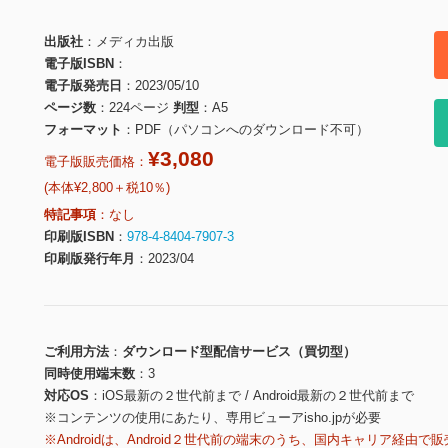
出版社
メディカ出版
電子版ISBN
電子版発売日
2023/05/10
ページ数
224ページ
判型
A5
フォーマット
PDF（パソコンへのダウンロード不可）
¥3,080
電子版販売価格：
(本体¥2,800＋税10％)
特記事項
なし
印刷版ISBN
978-4-8404-7907-3
印刷版発行年月
2023/04
ご利用方法
ダウンロード型配信サービス（買切型）
同時使用端末数
3
対応OS
iOS最新の２世代前まで / Android最新の２世代前まで
※コンテンツの使用にあたり、専用ビューアisho.jpが必要
※Androidは、Android２世代前の端末のうち、国内キャリア経由で販