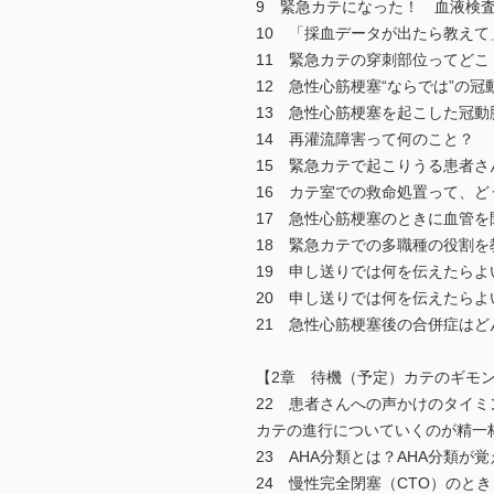
9 緊急カテになった！ 血液検
10 「採血データが出たら教え
11 緊急カテの穿刺部位ってどこ
12 急性心筋梗塞“ならでは”の冠
13 急性心筋梗塞を起こした冠
14 再灌流障害って何のこと？
15 緊急カテで起こりうる患者
16 カテ室での救命処置って、ど
17 急性心筋梗塞のときに血管
18 緊急カテでの多職種の役割を
19 申し送りでは何を伝えたら
20 申し送りでは何を伝えたら
21 急性心筋梗塞後の合併症はど
【2章 待機（予定）カテのギモ
22 患者さんへの声かけのタイミ
カテの進行についていくのが精一
23 AHA分類とは？AHA分類が
24 慢性完全閉塞（CTO）のと