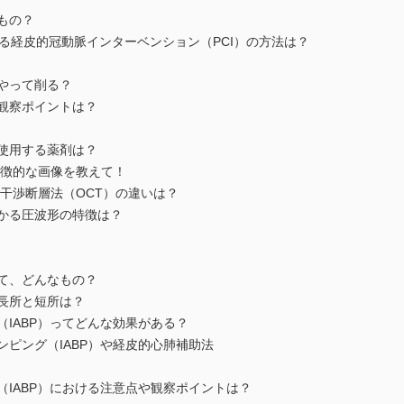
もの？
する経皮的冠動脈インターベンション（PCI）の方法は？
やって削る？
観察ポイントは？
で使用する薬剤は？
の特徴的な画像を教えて！
光干渉断層法（OCT）の違いは？
わかる圧波形の特徴は？
って、どんなもの？
の長所と短所は？
（IABP）ってどんな効果がある？
ンピング（IABP）や経皮的心肺補助法
（IABP）における注意点や観察ポイントは？