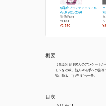
感染症プラチナマニュアル
ホ
Ver.9 2025-2026
科
岡 秀昭(著)
髙
MEDSI
シ
¥2,750
¥8
概要
【看護師 約180人のアンケー
モンを収載。新人や若手への指導
師に贈る、“お守り”の一冊。
目次
【はじめに】