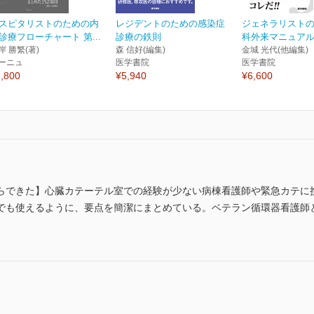
スピタリストのための内
レジデントのための感染症
ジェネラリスト
診療フローチャート 第...
診療の鉄則
科外来マニュアル
岸 勝繁(著)
森 信好(編集)
金城 光代(他編集)
ーニュ
医学書院
医学書院
,800
¥5,940
¥6,600
トからできた】心臓カテーテル室での経験が少ない病棟看護師や緊急カテ
でも使えるように、要点を簡潔にまとめている。ベテラン循環器看護師