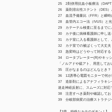
25 2剤併用抗血小板療法（DA
26 薬剤溶出性ステント（DES
27 血流予備量比（FFR）と瞬
28 血管内エコー法（IVUS）と
29 カテーテル検査に至るまで
30 カテ後に病棟看護師に申し送
31 カテ室に入る看護師として、
32 カテ室での被ばくって大丈夫
33 急変時はどうやって対応する
34 ロータブレーター(R)やキッ
「ノルアドや硫アト、用意してお
35 圧がなまるのはどんなとき
36 12誘導心電図モニターで何
37 造影剤によるアナフィラキ
迷走神経反射に、スムーズに対応
38 注意すべき薬剤や確認して
39 分岐部病変の治療ストラテ
【3章 特殊なカテのギモン！】