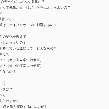
査のデータにはどんな変化が？
て」って先生が言うけど、何を伝えたらよいの？
？
動脈って？
動脈は、バイタルサインに影響するの？
さんの変化を教えて！
うしたらよいの？
を閉塞している血栓って、どんなもの？
教えて！
よい？（カテ室→集中治療室）
よい？（集中治療室→カテ室）
んなもの？
ン！】
ングは？
杯で……
覚えられません
き、何ヵ所も穿刺するのはなぜ？