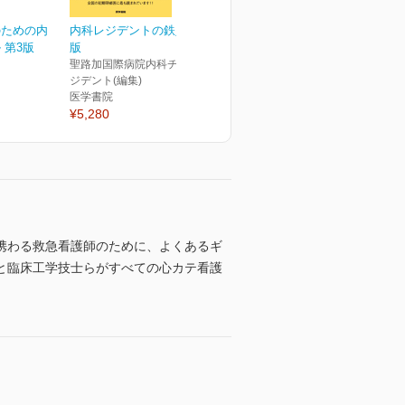
のための内
内科レジデントの鉄則 第4
 第3版
版
聖路加国際病院内科チーフレ
ジデント(編集)
医学書院
¥5,280
に携わる救急看護師のために、よくあるギ
と臨床工学技士らがすべての心カテ看護