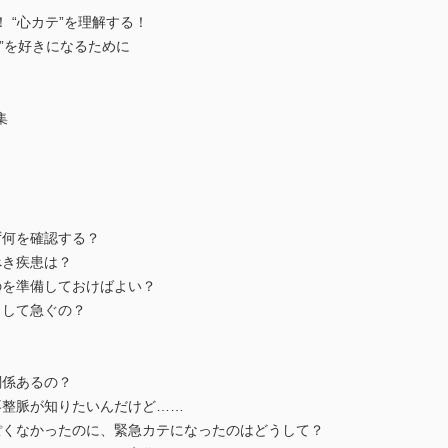
 “心カテ”を理解する！
”を好きになるために
集
ず何を確認する？
べき疾患は？
のを準備しておけばよい？
うして急ぐの？
関係あるの？
不整脈が知りたいんだけど……
ぽくなかったのに、緊急カテになったのはどうして？