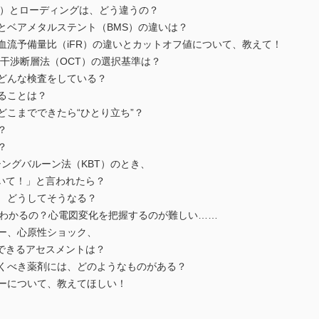
PT）とローディングは、どう違うの？
）とベアメタルステント（BMS）の違いは？
時血流予備量比（iFR）の違いとカットオフ値について、教えて！
光干渉断層法（OCT）の選択基準は？
にどんな検査をしている？
ることは？
どこまでできたら“ひとり立ち”？
？
？
シングバルーン法（KBT）のとき、
いて！」と言われたら？
？ どうしてそうなる？
がわかるの？心電図変化を把握するのが難しい……
シー、心原性ショック、
できるアセスメントは？
おくべき薬剤には、どのようなものがある？
ジーについて、教えてほしい！