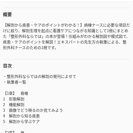
概要
【解剖から疾患・ケアのポイントがわかる！】病棟ナースに必要な項目だ
けに絞り、解剖生理を起点に看護ケアにつながる知識として1冊にまとめ
た「整形外科ならでは」の本が登場！仕組みがわかる解剖図や模式図で、
疾患・ケアのポイントを解説！エキスパートの先生方の執筆による、整
形外科ナースのための1冊です。
目次
・整形外科ならではの解剖の発刊によせて
・執筆者一覧
【1章】 脊椎
1 形態解剖
2 機能解剖
3 画像でどう映るのか見てみよう
4 解剖から知る疾患
5 解剖から学ぶケア
【2章】 肩