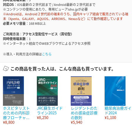
対応OS
iOS最新の２世代前まで / Android最新の２世代前まで
※コンテンツの使用にあたり、専用ビューアisho.jpが必要
※Androidは、Android２世代前の端末のうち、国内キャリア経由で販売されている端
末（Xperia、GALAXY、AQUOS、ARROWS、Nexusなど）にて動作確認しています
必要メモリ容量
168 MB以上
ご利用方法
アクセス型配信サービス（買切型）
同時使用端末数
1
※インターネット経由でのWEBブラウザによるアクセス参照
※導入・利用方法の詳細は
こちら
この商品を買った人は、こんな商品も買っています。
ホスピタリスト
JRC蘇生ガイド
レジデントのた
糖尿病治療ガイ
のための内科診
ライン2025
めの感染症診療
ド2024
療フローチャ...
¥8,250
の鉄則
¥1,100
¥8,800
¥5,940