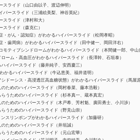
パースライド（山口由以子、渡辺伸明）
ハイパースライド（三浦絵美梨、神谷英紀）
パースライド（津村和大）
パースライド（森克仁）
管症・がん・認知症）がわかるハイパースライド（松岡孝昭）
鬆症・歯周病）がわかるハイパースライド（田中健一、岡田洋右）
ロコモティブシンドロームがわかるハイパースライド（本間健一郎、中山
ンドローム・高血圧がわかるハイパースライド（長澤幹、石垣泰）
るハイパースライド（藤井純子、安西慶三）
ど）がわかるハイパースライド（牛込恵美、福井道明）
アシドーシス・高浸透圧高血糖状態）がわかるハイパースライド（馬屋原
る人のためのハイパースライド（岡村春菜、藤本浩毅）
てもらうためのハイパースライド（杉本真一、蔵本真宏）
る人のためのハイパースライド（木戸希、芳村魁、廣田勇士、小川渉）
もらうためのハイパースライド（野見山崇）
とインスリンポンプがわかるハイパースライド（加藤研）
人のためのハイパースライド（井垣誠）
もらうためのハイパースライド（元山宏華）