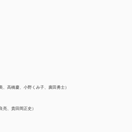
美、高橋慶、小野くみ子、廣田勇士）
良亮、貴田岡正史）