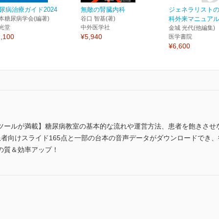
尿病治療ガイド2024
無敵の腎臓内科
ジェネラリスト
本糖尿病学会(編著)
谷口 智基(著)
科外来マニュアル
光堂
中外医学社
金城 光代(他編集)
,100
¥5,940
医学書院
¥6,600
ツールが満載】糖尿病教室の基本的な流れや運営方法、患者を飽きさせ
患者向けスライド165点と一部の台本の音声データがダウンロードでき
の質＆効率アップ！