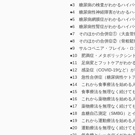
●3 糖尿病の検査がわかるハイ
●4 糖尿病性神経障害がわかる
●5 糖尿病網膜症がわかるハイ
●6 糖尿病性腎症がわかるハイ
●7 そのほかの合併症①（大血
●8 そのほかの合併症②（骨粗
●9 サルコペニア・フレイル・
●10 肥満症・メタボリックシ
●11 足病変とフットケアがわか
●12 感染症（COVID-19な
●13 急性合併症（糖尿病性ケト
●14 これから食事療法を始め
●15 食事療法を無理なく続け
●16 これから薬物療法を始め
●17 薬物療法を無理なく続けて
●18 血糖自己測定（SMBG）
●19 これから運動療法を始める
●20 運動療法を無理なく続けて