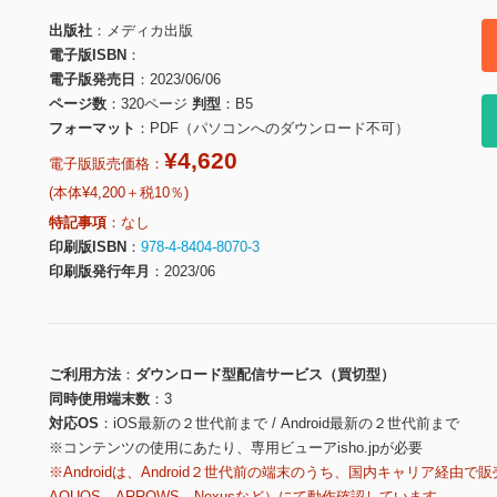
出版社
メディカ出版
電子版ISBN
電子版発売日
2023/06/06
ページ数
320ページ
判型
B5
フォーマット
PDF（パソコンへのダウンロード不可）
¥4,620
電子版販売価格：
(本体¥4,200＋税10％)
特記事項
なし
印刷版ISBN
978-4-8404-8070-3
印刷版発行年月
2023/06
ご利用方法
ダウンロード型配信サービス（買切型）
同時使用端末数
3
対応OS
iOS最新の２世代前まで / Android最新の２世代前まで
※コンテンツの使用にあたり、専用ビューアisho.jpが必要
※Androidは、Android２世代前の端末のうち、国内キャリア経由で販
AQUOS、ARROWS、Nexusなど）にて動作確認しています