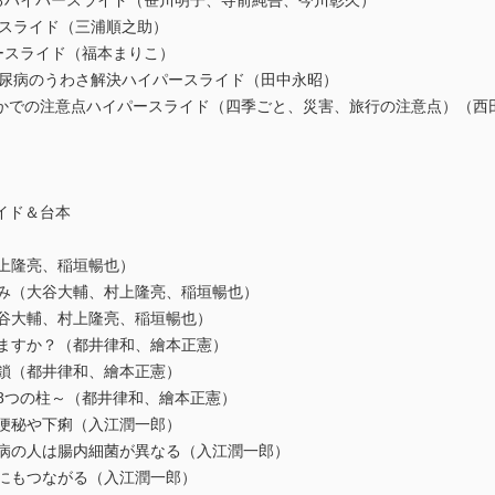
かるハイパースライド（笹川明子、寺前純吾、今川彰久）
ースライド（三浦順之助）
ースライド（福本まりこ）
 糖尿病のうわさ解決ハイパースライド（田中永昭）
なかでの注意点ハイパースライド（四季ごと、災害、旅行の注意点）（西
イド＆台本
村上隆亮、稲垣暢也）
ゆみ（大谷大輔、村上隆亮、稲垣暢也）
大谷大輔、村上隆亮、稲垣暢也）
いますか？（都井律和、繪本正憲）
連鎖（都井律和、繪本正憲）
8つの柱～（都井律和、繪本正憲）
る便秘や下痢（入江潤一郎）
尿病の人は腸内細菌が異なる（入江潤一郎）
療にもつながる（入江潤一郎）