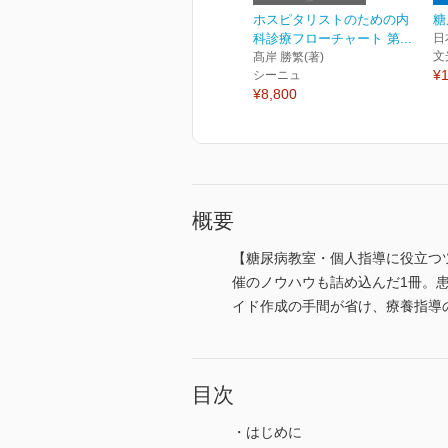
ホスピタリストのための内
糖
科診療フローチャート 第...
日
文
髙岸 勝繁(著)
¥1
シーニュ
¥8,800
概要
【糖尿病教室・個人指導に役立つ
催のノウハウも詰め込んだ1冊。
イド作成の手間が省け、療養指導
目次
・はじめに