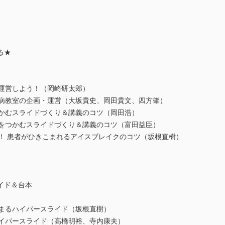
る★
・運営しよう！（岡崎研太郎）
尿病教室の企画・運営（大坂貴史、岡田貴文、四方肇）
つかむスライドづくり＆講義のコツ（岡田浩）
心をつかむスライドづくり＆講義のコツ（富田益臣）
！ 患者がひきこまれるアイスブレイクのコツ（坂根直樹）
イド＆台本
たまるハイパースライド（坂根直樹）
ハイパースライド（高橋明裕、寺内康夫）