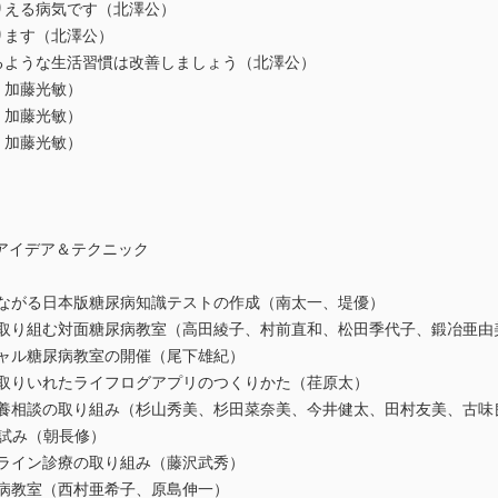
りえる病気です（北澤公）
ります（北澤公）
なるような生活習慣は改善しましょう（北澤公）
、加藤光敏）
、加藤光敏）
、加藤光敏）
アイデア＆テクニック
つながる日本版糖尿病知識テストの作成（南太一、堤優）
で取り組む対面糖尿病教室（高田綾子、村前直和、松田季代子、鍛冶亜由
チャル糖尿病教室の開催（尾下雄紀）
を取りいれたライフログアプリのつくりかた（荏原太）
栄養相談の取り組み（杉山秀美、杉田菜奈美、今井健太、田村友美、古味
の試み（朝長修）
ンライン診療の取り組み（藤沢武秀）
尿病教室（西村亜希子、原島伸一）