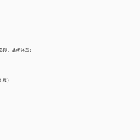
良朗、益崎裕章）
 豊）