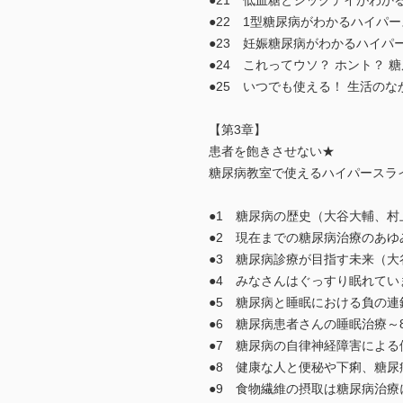
●21 低血糖とシックデイがわ
●22 1型糖尿病がわかるハイパ
●23 妊娠糖尿病がわかるハイパ
●24 これってウソ？ ホント？
●25 いつでも使える！ 生活の
【第3章】
患者を飽きさせない★
糖尿病教室で使えるハイパースラ
●1 糖尿病の歴史（大谷大輔、
●2 現在までの糖尿病治療のあ
●3 糖尿病診療が目指す未来（
●4 みなさんはぐっすり眠れて
●5 糖尿病と睡眠における負の
●6 糖尿病患者さんの睡眠治療～
●7 糖尿病の自律神経障害によ
●8 健康な人と便秘や下痢、糖
●9 食物繊維の摂取は糖尿病治