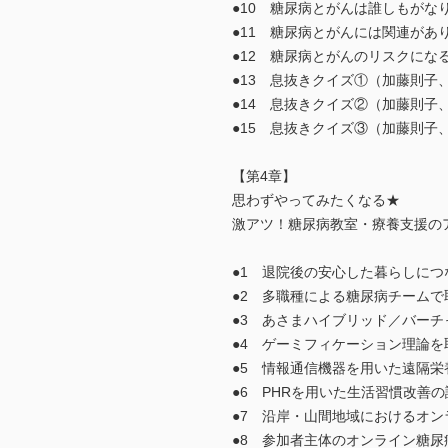
●10 糖尿病とがんは誰しもがな
●11 糖尿病とがんには関連があ
●12 糖尿病とがんのリスクに
●13 息抜きクイズ①（加藤則子
●14 息抜きクイズ②（加藤則子
●15 息抜きクイズ③（加藤則子
【第4章】
思わずやってみたくなる★
激アツ！糖尿病教室・療養支援の
●1 退院後の安心した暮らしに
●2 多職種による糖尿病チーム
●3 あさまハイブリッド／バー
●4 ゲーミフィケーション理論
●5 情報通信機器を用いた遠隔
●6 PHRを用いた生活習慣改善
●7 沿岸・山間地域におけるオ
●8 参加者主体のオンライン糖