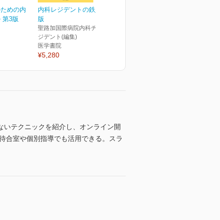
のための内
内科レジデントの鉄則 第4
 第3版
版
聖路加国際病院内科チーフレ
ジデント(編集)
医学書院
¥5,280
ないテクニックを紹介し、オンライン開
、待合室や個別指導でも活用できる。スラ